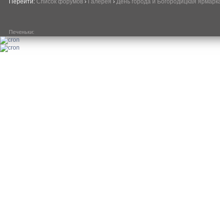
Перейти:
Список форумов
›
Галерея
›
День города и Богородицкая ярмарк
Печеньки: