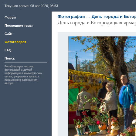
Текущее время: 08 авг 2026, 08:53
Фотографии
→
День города и Богор
Форум
День города и Богородицкая ярмар
Последние темы
Сайт
Фотогалерея
FAQ
Поиск
Републикация текстов,
фотографий и другой
информации в коммерческих
целях, разрешена только с
письменного разрешения
автора.