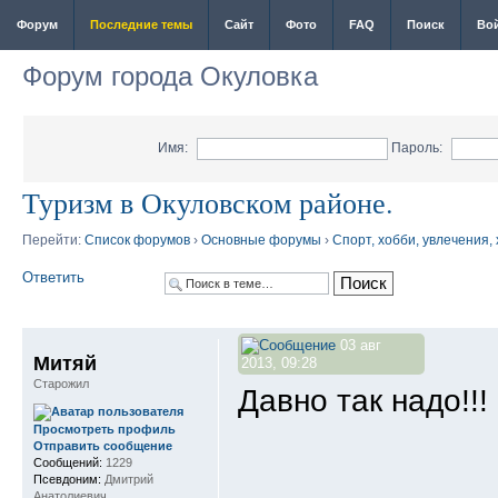
Форум
Последние темы
Сайт
Фото
FAQ
Поиск
Во
Форум города Окуловка
Имя:
Пароль:
Туризм в Окуловском районе.
Перейти:
Список форумов
›
Основные форумы
›
Спорт, хобби, увлечения,
Ответить
03 авг
Митяй
2013, 09:28
Старожил
Давно так надо!!!
Просмотреть профиль
Отправить сообщение
Сообщений:
1229
Псевдоним:
Дмитрий
Анатолиевич