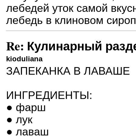
лебедей уток самой вкусн
лебедь в клиновом сиропе
Re: Кулинарный разд
kioduliana
ЗАПЕКАНКА В ЛАВАШЕ
ИНГРЕДИЕНТЫ:
● фарш
● лук
● лаваш