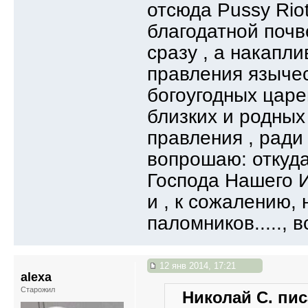
отсюда Pussy Riot
благодатной почве
сразу , а накапл
правления язычес
богоугодных царе
близких и родных
правления , ради
вопрошаю: откуда
Господа Нашего
и , к сожалению, 
паломников....., в
12 янв 2014, 17:21
alexa
Старожил
Николай С. пис