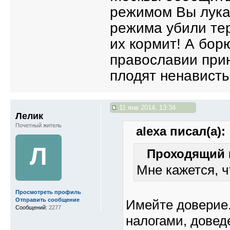
режимом Вы лука
режима убили тер
их кормит! А бор
православии при
плодят ненависть
11 янв 2014, 13:34
Лелик
Почетный житель
alexa писал(а):
Л
Проходящий п
Мне кажется, ч
Просмотреть профиль
Отправить сообщение
Имейте доверие.
Сообщений:
2277
налогами, довед