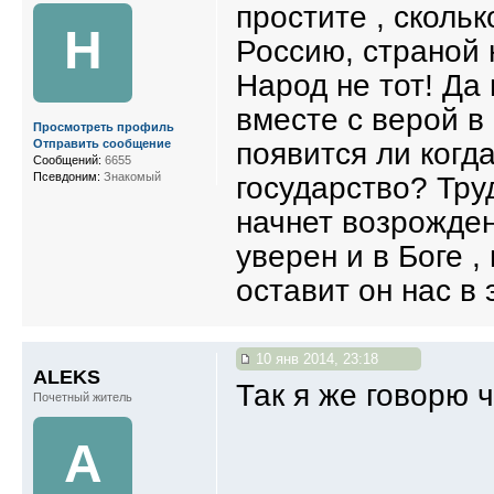
простите , сколь
Н
Россию, страной 
Народ не тот! Да 
вместе с верой в
Просмотреть профиль
появится ли когд
Отправить сообщение
Сообщений:
6655
Псевдоним:
Знакомый
государство? Труд
начнет возрождени
уверен и в Боге ,
оставит он нас в 
10 янв 2014, 23:18
ALEKS
Так я же говорю
Почетный житель
A