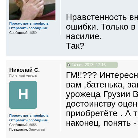
Нравстенность вн
Просмотреть профиль
ошибки. Только в
Отправить сообщение
Сообщений:
1050
насилие.
Так?
24 ноя 2013, 17:16
Николай С.
ГМ!!??? Интересно
Почетный житель
вам ,батенька, з
Н
урожеца Грузии В
достоинству оцен
приобретёте . А 
Просмотреть профиль
наконец, понять -
Отправить сообщение
Сообщений:
6655
Псевдоним:
Знакомый