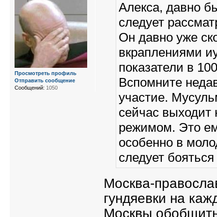
Алекса, давно б
следует рассмат
Он давно уже ск
вкраплениями иу
показатели в 1000
Просмотреть профиль
Вспомните недав
Отправить сообщение
Сообщений:
1050
участие. Мусуль
сейчас выходит 
режимом. Это е
особенно в моло
следует бояться
Москва-правосла
гундяевки на каж
Москвы обобщить 