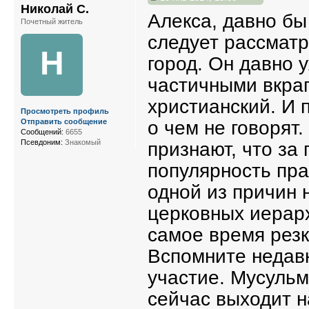
Николай С.
Алекса, давно бы
Почетный житель
следует рассматр
Н
город. Он давно 
частичными вкра
христианский. И 
Просмотреть профиль
о чем не говорят
Отправить сообщение
Сообщений:
6655
Псевдоним:
Знакомый
признают, что за
популярность пра
одной из причин
церковных иерарх
самое время резк
Вспомните недавн
участие. Мусульм
сейчас выходит н