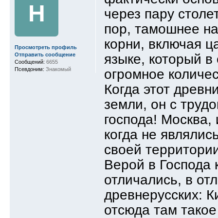
Н
через пару столе
пор, тамошнее на
корни, включая ц
Просмотреть профиль
языке, который в
Отправить сообщение
Сообщений:
6655
Псевдоним:
Знакомый
огромное количес
Когда этот древн
земли, он с труд
господа! Москва,
когда не являлис
своей территори
Верой в Господа 
отличались, в от
древнерусских: К
отсюда там такое