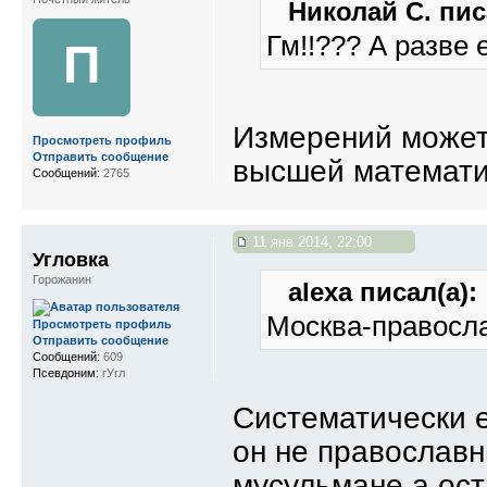
Николай С. пис
Гм!!??? А разве
П
Измерений может 
Просмотреть профиль
Отправить сообщение
высшей математи
Сообщений:
2765
11 янв 2014, 22:00
Угловка
Горожанин
alexa писал(а):
Москва-правосла
Просмотреть профиль
Отправить сообщение
Сообщений:
609
Псевдоним:
гУгл
Систематически е
он не православ
мусульмане,а ост