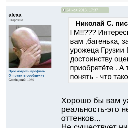
24 ноя 2013, 17:37
alexa
Старожил
Николай С. пис
ГМ!!??? Интересно
вам ,батенька, 
урожеца Грузии 
достоинству оце
приобретёте . А 
Просмотреть профиль
понять - что так
Отправить сообщение
Сообщений:
1050
Хорошо бы вам уж
реальность-это н
оттенков...
Не существует ни