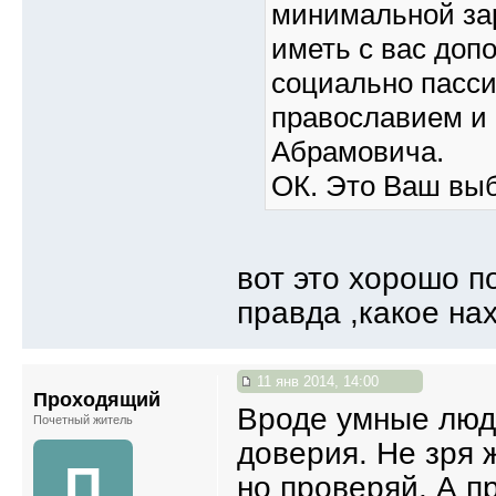
минимальной зар
иметь с вас доп
социально пасс
православием и 
Абрамовича.
ОК. Это Ваш выб
вот это хорошо п
правда ,какое на
11 янв 2014, 14:00
Проходящий
Вроде умные люди
Почетный житель
доверия. Не зря 
П
но проверяй. А п