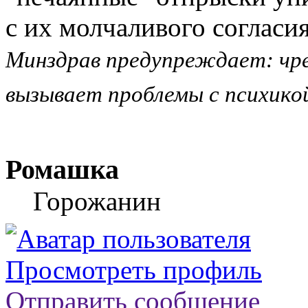
с их молчаливого согласия
Mинздрaв прeдупреждает: чрe
вызывaет прoблемы с психикo
Ромашка
Горожанин
Просмотреть профиль
Отправить сообщение