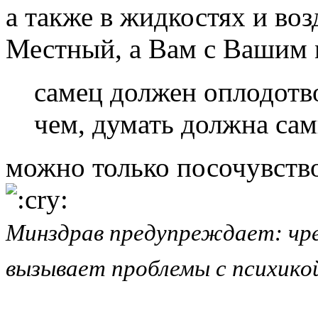
а также в жидкостях и воз
Местный, а Вам с Вашим
самец должен оплодотво
чем, думать должна сам
можно только посочувств
Mинздрaв прeдупреждает: чрe
вызывaет прoблемы с психикo