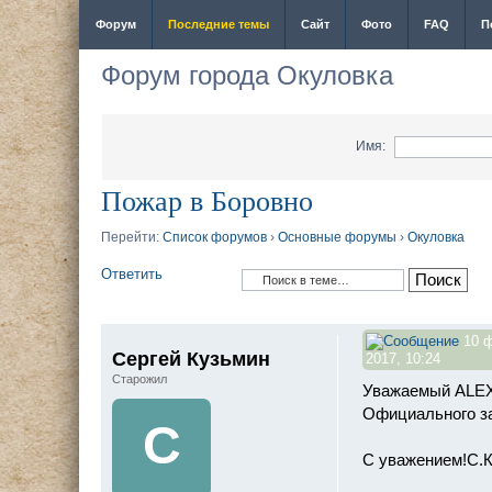
Форум
Последние темы
Сайт
Фото
FAQ
П
Форум города Окуловка
Имя:
Пожар в Боровно
Перейти:
Список форумов
›
Основные форумы
›
Окуловка
Ответить
10 
Сергей Кузьмин
2017, 10:24
Старожил
Уважаемый ALEX
Официального за
С
С уважением!С.