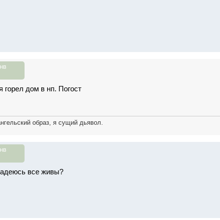
нв
я горел дом в нп. Погост
ангельский образ, я сущий дьявол.
нв
надеюсь все живы?