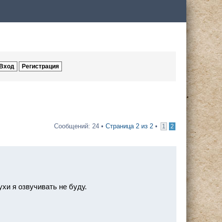
Сообщений: 24 •
Страница
2
из
2
•
1
2
хи я озвучивать не буду.