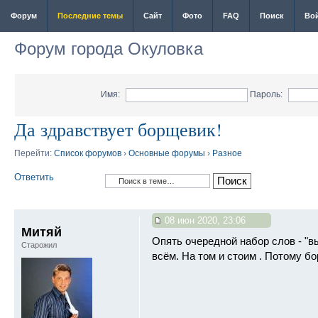
Форум
Последние темы
Сайт
Фото
FAQ
Поиск
Во
Форум города Окуловка
Имя:
Пароль:
Да здравствует борщевик!
Перейти:
Список форумов
›
Основные форумы
›
Разное
Ответить
08 июн 2020, 23:06
Митяй
Опять очередной набор слов - "в
Старожил
всём. На том и стоим . Потому бо