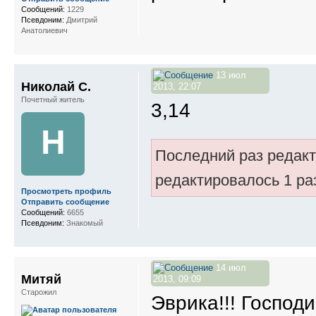
Сообщений:
1229
Псевдоним:
Дмитрий
Анатолиевич
13 июл
Николай С.
2013, 22:07
Почетный житель
3,14
Н
Последний раз редак
редактировалось 1 ра
Просмотреть профиль
Отправить сообщение
Сообщений:
6655
Псевдоним:
Знакомый
14 июл
Митяй
2013, 09:09
Старожил
Эврика!!! Госпо