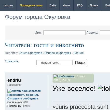
Форум
Последние темы
Сайт
Фото
FAQ
Поиск
Во
Форум города Окуловка
Имя:
Пароль:
Читатели: гости и инкогнито
Перейти:
Список форумов
›
Основные форумы
›
Разное
Ответить
14 май
endriu
2013, 20:39
Горожанин
Уже веселее!
Просмотреть профиль
Отправить сообщение
Сообщений:
610
«Juris praecepta sunt
Псевдоним:
endriu