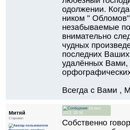
любезный господ
одолжении. Когд
ником " Обломов"
незабываемые по
внимательно сле
чудных произведен
последних Ваших 
удалённых Вами, 
орфографических
Всегда с Вами , М
14 июл
Митяй
2013, 20:34
Старожил
Собственно гово