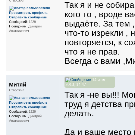
Старожил
Так я и не собир
кого то , вроде в
Просмотреть профиль
Отправить сообщение
выдаёте. За тем ,
Сообщений:
1229
Псевдоним:
Дмитрий
что-то изрекли ,
Анатолиевич
повторяется, к с
что я не прав.
Всегда с вами ,Мит
14 июл
Митяй
2013, 14:47
Старожил
Так я -не вы!!! М
труд я детства п
Просмотреть профиль
Отправить сообщение
делать.
Сообщений:
1229
Псевдоним:
Дмитрий
Анатолиевич
Да и ваше место 