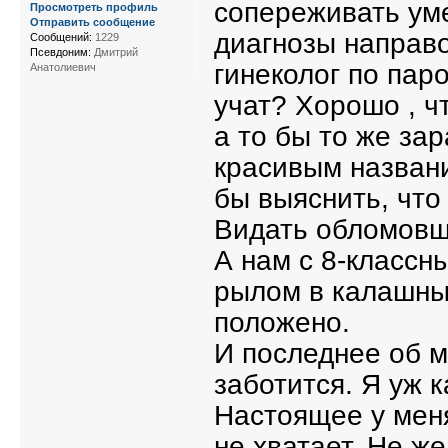
сопереживать уме
Просмотреть профиль
Отправить сообщение
диагнозы направо
Сообщений:
1229
Псевдоним:
Дмитрий
гинеколог по пар
Анатолиевич
учат? Хорошо , ч
а то бы то же за
красивым названи
бы выяснить, что 
Видать обломовщи
А нам с 8-классн
рылом в калашный
положено.
И последнее об 
заботится. Я уж к
Настоящее у меня
не хватает. Не ж