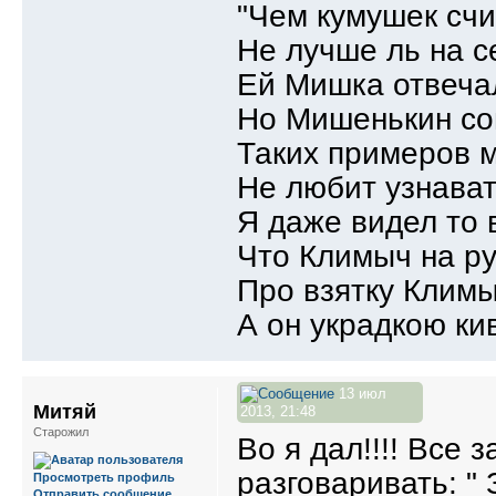
"Чем кумушек счи
Не лучше ль на с
Ей Мишка отвеча
Но Мишенькин со
Таких примеров м
Не любит узнават
Я даже видел то 
Что Климыч на рук
Про взятку Климы
А он украдкою ки
13 июл
Митяй
2013, 21:48
Старожил
Во я дал!!!! Все
разговаривать: "
Просмотреть профиль
Отправить сообщение