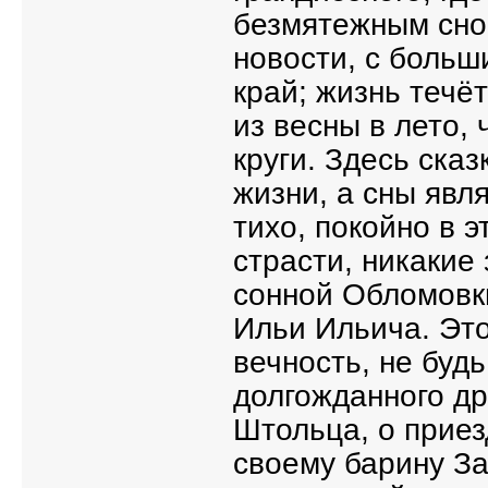
безмятежным сном
новости, с больш
край; жизнь течёт
из весны в лето,
круги. Здесь ска
жизни, а сны явл
тихо, покойно в 
страсти, никакие
сонной Обломовки
Ильи Ильича. Это
вечность, не буд
долгожданного д
Штольца, о приез
своему барину За