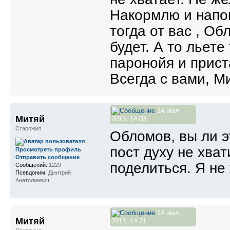
Накормлю и напою
тогда от вас , О
будет. А то льете
паронойя и прист
Всегда с вами, Ми
14 июл
Митяй
2013, 14:03
Старожил
Обломов, вы ли 
пост духу не хва
Просмотреть профиль
Отправить сообщение
поделиться. Я не 
Сообщений:
1229
Псевдоним:
Дмитрий
Анатолиевич
14 июл
Митяй
2013, 14:21