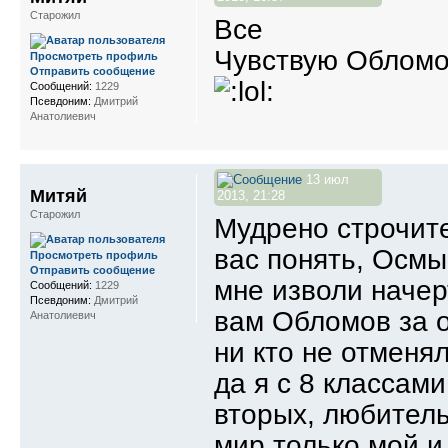
Старожил
Все
Чувствую Обломо
Просмотреть профиль
Отправить сообщение
Сообщений:
1229
Псевдоним:
Дмитрий
Анатолиевич
13 июл
Митяй
2013, 21:28
Старожил
Мудрено строчите
вас понять, Осмыс
Просмотреть профиль
Отправить сообщение
мне изволи начер
Сообщений:
1229
Псевдоним:
Дмитрий
вам Обломов за 
Анатолиевич
ни кто не отменял
да я с 8 классами
вторых, любитель
мир только мой и