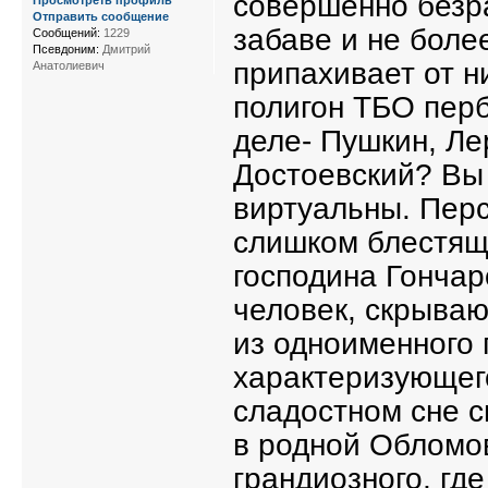
совершенно безра
Просмотреть профиль
Отправить сообщение
забаве и не боле
Сообщений:
1229
Псевдоним:
Дмитрий
припахивает от н
Анатолиевич
полигон ТБО перб
деле- Пушкин, Ле
Достоевский? Вы 
виртуальны. Перс
слишком блестяще
господина Гончар
человек, скрыва
из одноименного 
характеризующего
сладостном сне 
в родной Обломовк
грандиозного, гд