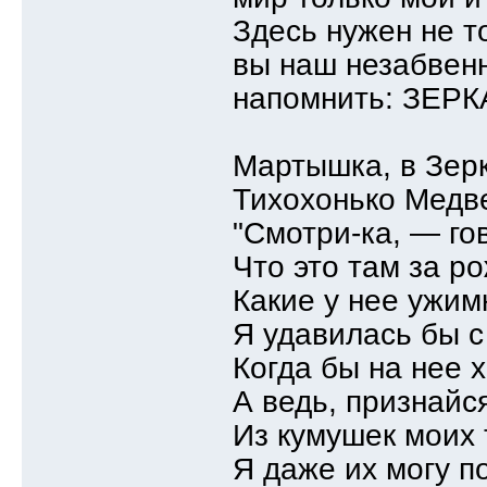
Здесь нужен не то
вы наш незабвен
напомнить: ЗЕР
Мартышка, в Зерк
Тихохонько Медве
"Смотри-ка, — го
Что это там за р
Какие у нее ужим
Я удавилась бы с
Когда бы на нее 
А ведь, признайся
Из кумушек моих 
Я даже их могу п