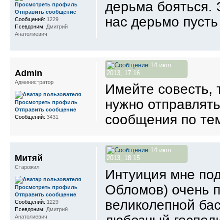
дерьма бояться. Э
Просмотреть профиль
Отправить сообщение
нас дерьмо пуст
Сообщений:
1229
Псевдоним:
Дмитрий
Анатолиевич
14 июл
Admin
2013, 17:16
Администратор
Имейте совесть, 
нужно отправлять
Просмотреть профиль
Отправить сообщение
сообщения по те
Сообщений:
3431
14 июл
Митяй
2013, 18:15
Старожил
Интуиция мне под
Обломов) очень п
Просмотреть профиль
Отправить сообщение
великолепной бас
Сообщений:
1229
Псевдоним:
Дмитрий
Анатолиевич