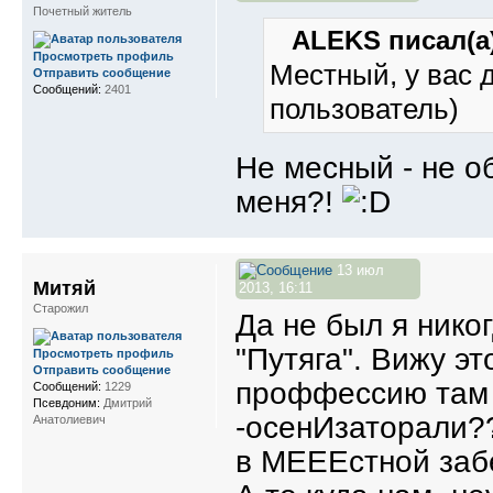
Почетный житель
ALEKS писал(а)
Просмотреть профиль
Местный, у вас 
Отправить сообщение
Сообщений:
2401
пользователь)
Не месный - не о
меня?!
13 июл
Митяй
2013, 16:11
Старожил
Да не был я нико
"Путяга". Вижу эт
Просмотреть профиль
Отправить сообщение
проффессию там 
Сообщений:
1229
Псевдоним:
Дмитрий
-осенИзаторали
Анатолиевич
в МЕЕЕстной забе