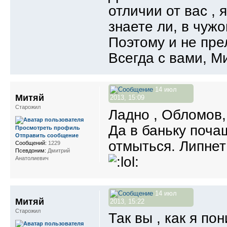
отличии от вас , 
знаете ли, в чужо
Поэтому и не прель
Всегда с вами, Митя
14 июл
Митяй
2013, 15:09
Старожил
Ладно , Обломов,
Да в баньку поча
Просмотреть профиль
Отправить сообщение
отмыться. Липнет
Сообщений:
1229
Псевдоним:
Дмитрий
Анатолиевич
14 июл
Митяй
2013, 15:22
Старожил
Так вы , как я по