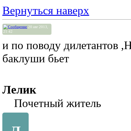
Вернуться наверх
20 авг 2013,
21:42
и по поводу дилетантов ,Н
баклуши бьет
Лелик
Почетный житель
Л