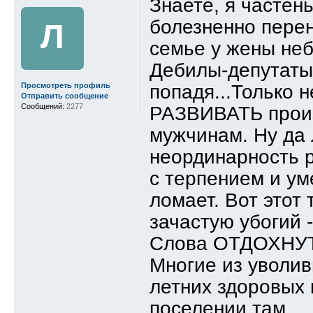
Знаете, я частен
болезненно перено
Л
семье у жены неб
Дебилы-депутаты 
попадя...Только 
Просмотреть профиль
Отправить сообщение
Сообщений:
2277
РАЗВИВАТЬ произ
мужчинам. Ну да 
неординарность 
с терпением и уме
ломает. Вот этот
зачастую убогий 
Слова ОТДОХНУТЬ
Многие из уволи
летних здоровых 
поселении там...,