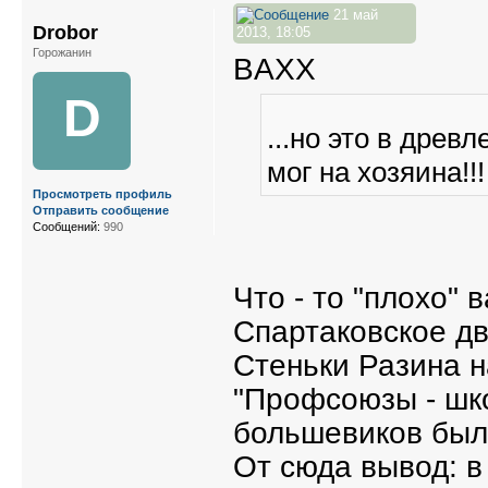
21 май
Drobor
2013, 18:05
Горожанин
BAXX
D
...но это в древ
мог на хозяина!!!
Просмотреть профиль
Отправить сообщение
Сообщений:
990
Что - то "плохо"
Спартаковское дв
Стеньки Разина н
"Профсоюзы - шко
большевиков был
От сюда вывод: в