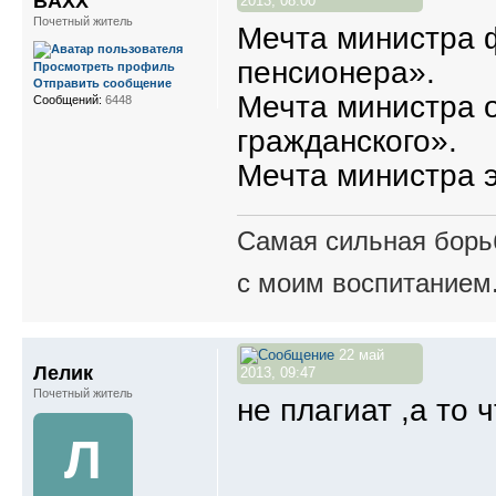
BAXX
2013, 08:00
Почетный житель
Мечта министра ф
пенсионера».
Просмотреть профиль
Отправить сообщение
Мечта министра о
Сообщений:
6448
гражданского».
Мечта министра э
Самая сильная борьб
с моим воспитанием
22 май
Лелик
2013, 09:47
Почетный житель
не плагиат ,а то 
Л