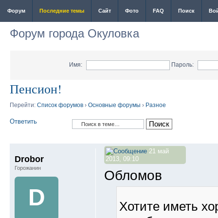
Форум
Последние темы
Сайт
Фото
FAQ
Поиск
Во
Форум города Окуловка
Имя:
Пароль:
Пенсион!
Перейти:
Список форумов
›
Основные форумы
›
Разное
Ответить
21 май
Drobor
2013, 09:10
Горожанин
Обломов
D
Хотите иметь хо