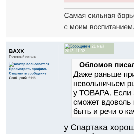
Самая сильная борьб
с моим воспитанием
21 май
BAXX
2013, 11:32
Почетный житель
Обломов писал
Просмотреть профиль
Даже раньше при
Отправить сообщение
Сообщений:
6448
невольничьем р
у ТОВАРА. Если з
сможет вдоволь 
быть и речи о ка
у Спартака хоро