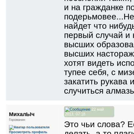
и на гражданке по
подерьмовее...Не
найдет что нибуд
первый случай и н
высших образован
высших настораж
хотят видеть исп
тупее себя, с ми
закатить рукава и
случиться алмазы
22 май
МихалЫч
2013, 07:18
Горожанин
Это чьи слова? Е
делать, а то пла
Просмотреть профиль