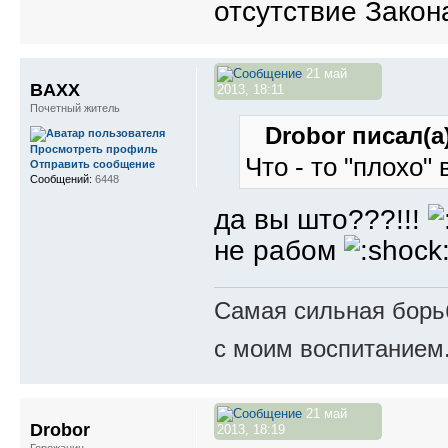
отсутствие Закона
21 май
BAXX
2013, 18:11
Почетный житель
Drobor писал(а)
Просмотреть профиль
Что - то "плохо
Отправить сообщение
Сообщений:
6448
да вы што???!!!
не рабом
Самая сильная борьб
с моим воспитанием
21 май
Drobor
2013, 18:19