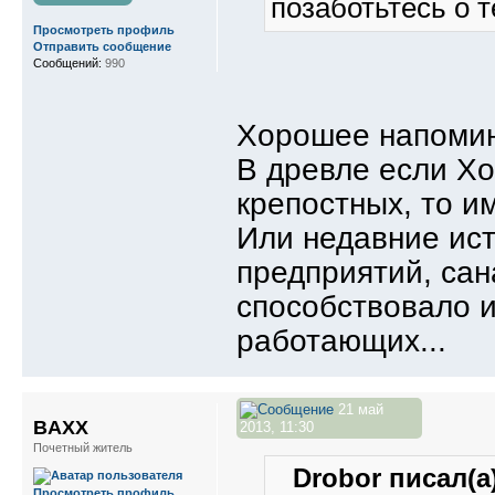
позаботьтесь о т
Просмотреть профиль
Отправить сообщение
Сообщений:
990
Хорошее напомин
В древле если Хо
крепостных, то и
Или недавние ист
предприятий, сан
способствовало 
работающих...
21 май
BAXX
2013, 11:30
Почетный житель
Drobor писал(а)
Просмотреть профиль