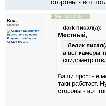
стороны - вот тог
06 окт 2014, 22:20
Knot
Старожил
dark писал(а):
Местный
,
Просмотреть профиль
Отправить сообщение
Сообщений:
1782
Лелик писал(
а вот камеры т
спидометр отв
Ваши простые ме
таки работает. 
стороны - вот то