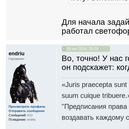
Для начала задай
работал светофор
05 окт 2014, 20:30
endriu
Во, точно! У нас 
Горожанин
он подскажет: ко
«Juris praecepta sunt
suum cuique tribuere.
"Предписания права 
Просмотреть профиль
Отправить сообщение
Сообщений:
610
воздавать каждому с
Псевдоним:
endriu