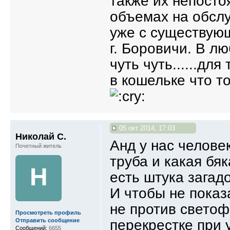
также их непосто
объемах на обсл
уже с существую
г. Боровичи. В лю
чуть чуть......дл
в кошельке что т
05 окт 2014, 17:03
Николай С.
Анд у нас челове
Почетный житель
труба и какая бяк
Н
есть штука загад
И чтобы не показ
не против светоф
Просмотреть профиль
перекрестке при 
Отправить сообщение
Сообщений:
6655