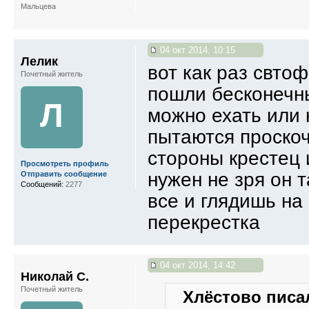
Мальцева
04 окт 2014, 10:15
Лелик
вот как раз свтоф
Почетный житель
пошли бесконечны
Л
можно ехать или 
пытаются проскоч
стороны крестец 
Просмотреть профиль
нужен не зря он 
Отправить сообщение
Сообщений:
2277
все и глядишь на
перекрестка
04 окт 2014, 14:42
Николай С.
Почетный житель
Хлёстово писал