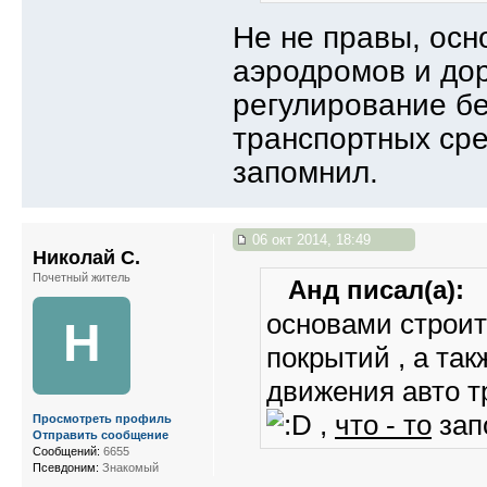
Не не правы, осн
аэродромов и дор
регулирование б
транспортных сре
запомнил.
06 окт 2014, 18:49
Николай С.
Почетный житель
Анд писал(а):
основами строит
Н
покрытий , а та
движения авто т
,
что - то
зап
Просмотреть профиль
Отправить сообщение
Сообщений:
6655
Псевдоним:
Знакомый