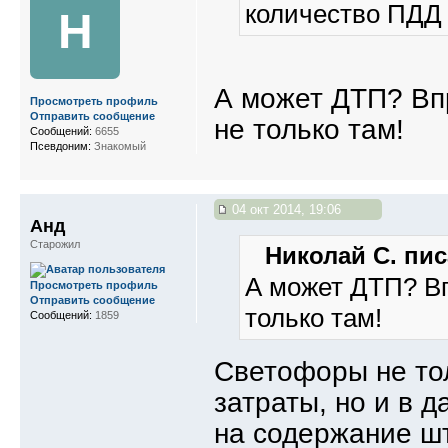
количество ПДД
Н
А может ДТП? Впр
Просмотреть профиль
Отправить сообщение
не только там!
Сообщений:
6655
Псевдоним:
Знакомый
04 окт 2014, 19:06
Анд
Старожил
Николай С. пис
А может ДТП? Вп
Просмотреть профиль
Отправить сообщение
только там!
Сообщений:
1859
Светофоры не тол
затраты, но и в 
на содержание шт