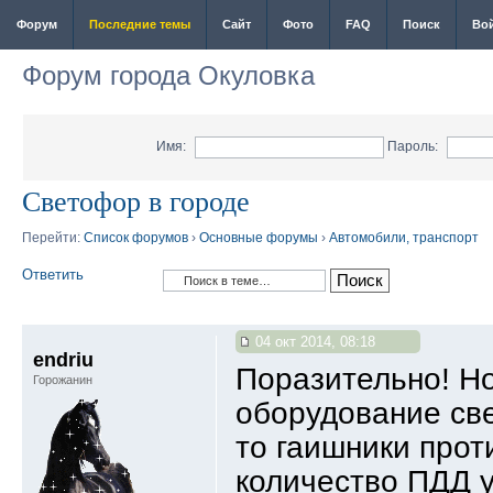
Форум
Последние темы
Сайт
Фото
FAQ
Поиск
Во
Форум города Окуловка
Имя:
Пароль:
Светофор в городе
Перейти:
Список форумов
›
Основные форумы
›
Автомобили, транспорт
Ответить
04 окт 2014, 08:18
endriu
Поразительно! Но
Горожанин
оборудование све
то гаишники прот
количество ПДД у