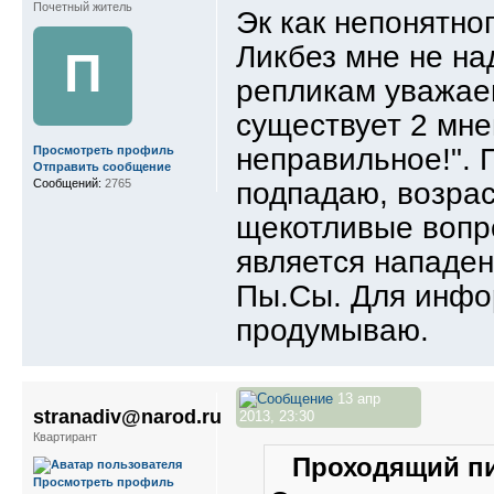
Почетный житель
Эк как непонятно
Ликбез мне не на
П
репликам уважа
существует 2 мне
неправильное!". 
Просмотреть профиль
Отправить сообщение
Сообщений:
2765
подпадаю, возрас
щекотливые вопр
является нападе
Пы.Сы. Для инфо
продумываю.
13 апр
stranadiv@narod.ru
2013, 23:30
Квартирант
Проходящий пи
Просмотреть профиль