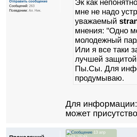
Эк как непонятн
Отправить сообщение
Сообщений:
263
мне не надо уст
Псевдоним:
Ал. Ник.
уважаемый
stra
мнения: "Одно м
молодежный парл
Или я все таки 
лучшей защитой
Пы.Сы. Для инф
продумываю.
Для информации:
может присутство
13 апр