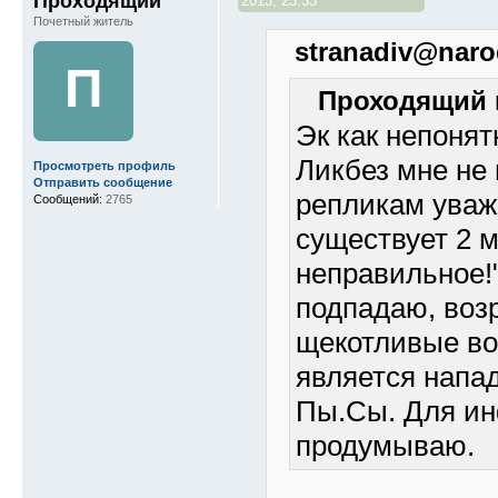
Проходящий
2013, 23:33
Почетный житель
stranadiv@naro
П
Проходящий п
Эк как непонят
Ликбез мне не
Просмотреть профиль
Отправить сообщение
репликам ува
Сообщений:
2765
существует 2 м
неправильное!
подпадаю, возр
щекотливые во
является напа
Пы.Сы. Для ин
продумываю.