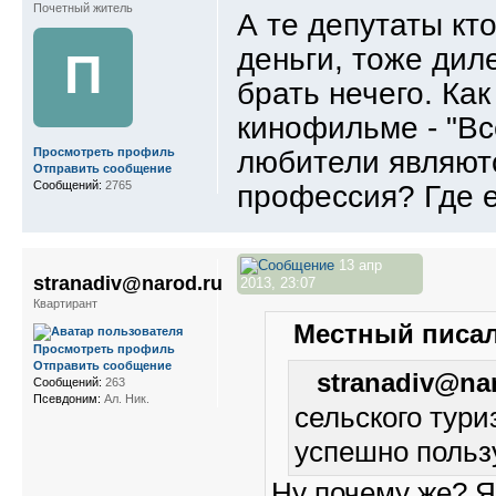
Почетный житель
А те депутаты кт
деньги, тоже дил
П
брать нечего. Ка
кинофильме - "Все
любители являютс
Просмотреть профиль
Отправить сообщение
Сообщений:
2765
профессия? Где 
13 апр
stranadiv@narod.ru
2013, 23:07
Квартирант
Местный писал
Просмотреть профиль
Отправить сообщение
stranadiv@nar
Сообщений:
263
Псевдоним:
Ал. Ник.
сельского тури
успешно польз
Ну почему же? Я