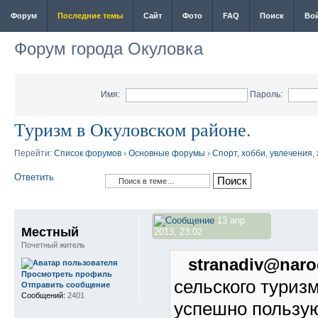
Форум
Последние темы
Сайт
Фото
FAQ
Поиск
Во
Форум города Окуловка
Имя:
Пароль:
Туризм в Окуловском районе.
Перейти:
Список форумов
›
Основные форумы
›
Спорт, хобби, увлечения,
Ответить
13 апр
Местный
2013, 23:02
Почетный житель
stranadiv@naro
Просмотреть профиль
сельского туризм
Отправить сообщение
Сообщений:
2401
успешно пользую