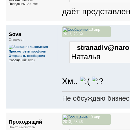
Псевдоним:
Ал. Ник.
даёт представлен
13 апр
Sova
2013, 23:39
Старожил
stranadiv@naro
Просмотреть профиль
Наталья
Отправить сообщение
Сообщений:
1828
Хм..
Не обсуждаю бизнес,
13 апр
Проходящий
2013, 23:46
Почетный житель