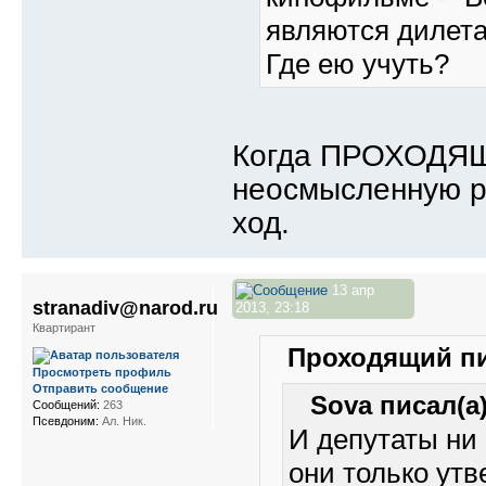
являются дилета
Где ею учуть?
Когда ПРОХОДЯЩ
неосмысленную ре
ход.
13 апр
stranadiv@narod.ru
2013, 23:18
Квартирант
Проходящий пи
Просмотреть профиль
Отправить сообщение
Sova писал(а)
Сообщений:
263
Псевдоним:
Ал. Ник.
И депутаты ни
они только ут