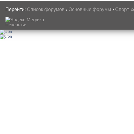
Перейти:
Список форумов
›
Основные форумы
›
Спорт, 
Печеньки: