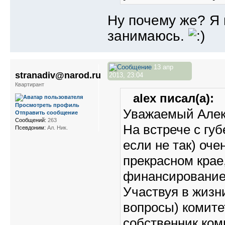
Ну почему же? Я 
занимаюсь.
13 апр
stranadiv@narod.ru
2013, 23:04
Квартирант
alex писал(а):
Просмотреть профиль
Уважаемый Алек
Отправить сообщение
Сообщений:
263
На встрече с гу
Псевдоним:
Ал. Ник.
если не так) оч
прекрасном крае
финансирование 
Участвуя в жизн
вопросы) комитет
собственник ко