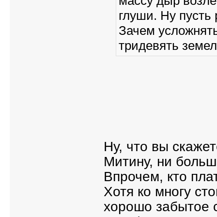
массу дыр возле
глуши. Ну пусть 
Зачем усложнять
тридевять земел
Ну, что вы скаже
Митину, ни больш
Впрочем, кто плат
Хотя ко многу ст
хорошо забытое с