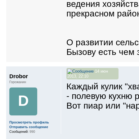
ведения хозяйст
прекрасном райо
О развитии сельск
Бызову есть чем з
14 июн
Drobor
2013, 22:10
Горожанин
Каждый кулик "хв
- полевую кухню р
D
Вот пиар или "на
Просмотреть профиль
Отправить сообщение
Сообщений:
990