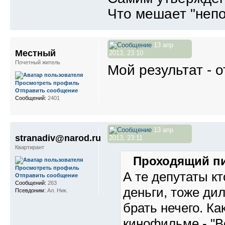
Что мешает "неп
13 апр
Местный
2013, 23:10
Почетный житель
Мой результат - 
Просмотреть профиль
Отправить сообщение
Сообщений:
2401
13 апр
stranadiv@narod.ru
2013, 23:11
Квартирант
Проходящий пи
Просмотреть профиль
А те депутаты к
Отправить сообщение
Сообщений:
263
деньги, тоже ди
Псевдоним:
Ал. Ник.
брать нечего. К
кинофильме - "Вс