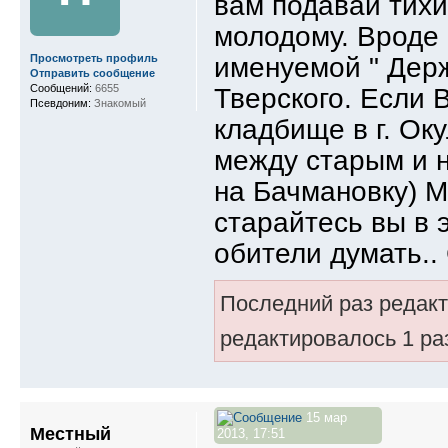
вам подавай тихий
молодому. Вроде
именуемой " Держ
Просмотреть профиль
Отправить сообщение
Сообщений:
6655
Тверского. Если 
Псевдоним:
Знакомый
кладбище в г. Оку
между старым и 
на Бачмановку) М
старайтесь вы в 
обители думать..
Последний раз редак
редактировалось 1 ра
15 мар
Местный
2013, 17:51