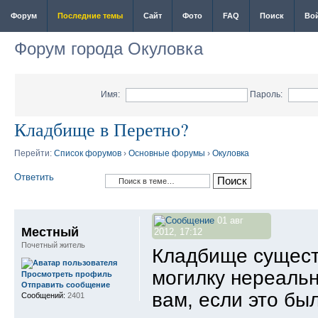
Форум
Последние темы
Сайт
Фото
FAQ
Поиск
Во
Форум города Окуловка
Имя:
Пароль:
Кладбище в Перетно?
Перейти:
Список форумов
›
Основные форумы
›
Окуловка
Ответить
01 авг
Местный
2012, 17:12
Почетный житель
Кладбище сущест
могилку нереальн
Просмотреть профиль
Отправить сообщение
вам, если это бы
Сообщений:
2401