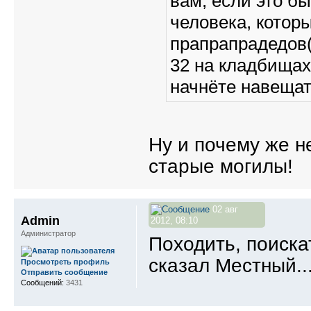
вам, если это бы
человека, которы
прапрапрадедов(
32 на кладбищах
начнёте навещат
Ну и почему же н
старые могилы!
02 авг
Admin
2012, 08:10
Администратор
Походить, поиска
сказал Местный..
Просмотреть профиль
Отправить сообщение
Сообщений:
3431