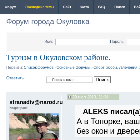
Форум
Последние темы
Сайт
Фото
FAQ
Поиск
Во
Форум города Окуловка
Имя:
Пароль:
Туризм в Окуловском районе.
Перейти:
Список форумов
›
Основные форумы
›
Спорт, хобби, увлечения,
Ответить
29 июл 2013, 21:34
stranadiv@narod.ru
Квартирант
ALEKS писал(а)
А в Топорке, ва
без окон и двер