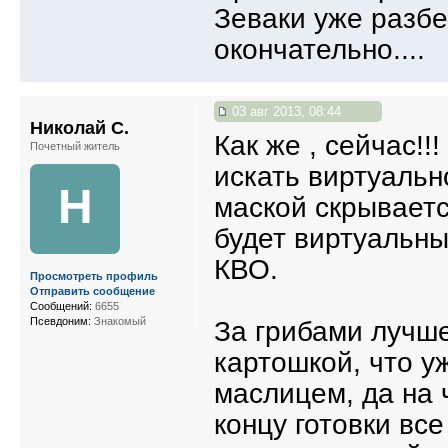
Зеваки уже разбе
окончательно....
03 авг 2013, 08:44
Николай С.
Как же , сейчас!!!
Почетный житель
искать виртуальн
Н
маской скрываетс
будет виртуальны
КВО.
Просмотреть профиль
Отправить сообщение
Сообщений:
6655
Псевдоним:
Знакомый
За грибами лучше
картошкой, что у
маслицем, да на ч
концу готовки вс