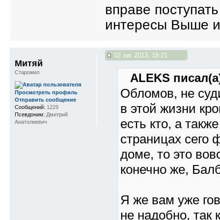
вправе поступать 
интересы Выше и
02 авг 2013, 18:21
Митяй
Старожил
ALEKS писал(а)
Обломов, не суди
Просмотреть профиль
Отправить сообщение
в этой жизни кро
Сообщений:
1229
Псевдоним:
Дмитрий
есть кто, а так
Анатолиевич
страницах сего ф
доме, то это вов
конечно же, Бал
Я же вам уже го
не надобно, так 