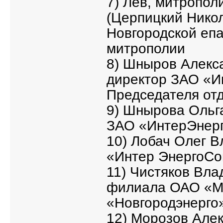
7) Лев, митропол
(Церпицкий Нико
Новгородской епа
митрополии
8) Шныров Алекс
директор ЗАО «И
Председателя от
9) Шнырова Ольг
ЗАО «ИнтерЭнер
10) Лобач Олег 
«Интер ЭнергоСо
11) Чистяков Вл
филиала ОАО «М
«Новгородэнерго»
12) Морозов Але