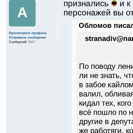
признались
и к
A
персонажей вы о
Обломов писал
Просмотреть профиль
stranadiv@nar
Отправить сообщение
Сообщений:
5607
По поводу лени
ли не знать, ч
в забое кайлом
валил, обливая
кидал тех, ког
всё пошло по 
другие в депут
же работяги, к