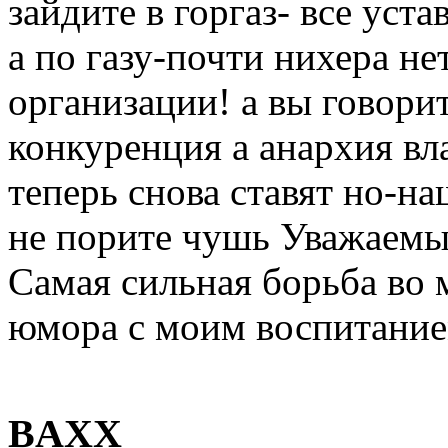
зайдите в горгаз- все уст
а по газу-почти нихера не
организации! а вы говорит
конкуренция а анархия вл
теперь снова ставят но-на
не порите чушь Уважаемы
Самая сильная борьба во м
юмора с моим воспитание
BAXX