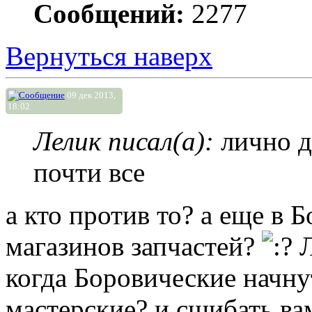
Сообщений:
2277
Вернуться наверх
09 дек 2013,
18:02
Лелик писал(а):
лично д
почти все
а кто против то? а еще в 
магазинов запчастей?
Л
когда Боровические начну
мастерские? и сшибать вам