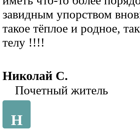
иметь что-то более порядо
завидным упорством внов
такое тёплое и родное, та
телу !!!!
Николай С.
Почетный житель
Н