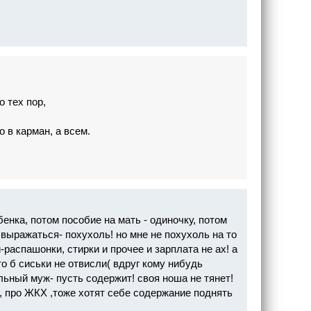
 тех пор,
 в карман, а всем.
енка, потом пособие на мать - одиночку, потом
 выражаться- похухоль! но мне не похухоль на то
и-распашонки, стирки и прочее и зарплата не ах! а
то б сиськи не отвисли( вдруг кому нибудь
льный муж- пусть содержит! своя ноша не тянет!
, про ЖКХ ,тоже хотят себе содержание поднять