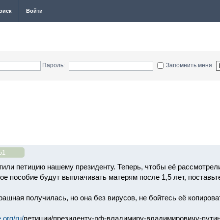
оиск
Войти
Пароль:
Запомнить меня
51
или петицию нашему президенту. Теперь, чтобы её рассмотрели
ое пособие будут выплачивать матерям после 1,5 лет, поставьте
ашная получилась, но она без вирусов, не бойтесь её копироват
.org/ru/
петиции/президенту-рф-владимиру-владимировичу-путину