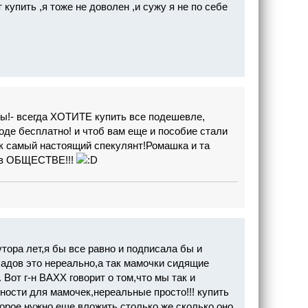
купить ,я тоже не доволен ,и сужу я не по себе
 Вы!- всегда ХОТИТЕ купить все подешевле,
оде бесплатно! и чтоб вам еще и пособие стали
ак самый настоящий спекулянт!Ромашка и та
ь в ОБЩЕСТВЕ!!!
тора лет,я бы все равно и подписала бы и
садов это нереально,а так мамочки сидящие
 Вот г-н ВАХХ говорит о том,что мы так и
ости для мамочек,нереальные просто!!! купить
оторое нужно еще вложить столько же,сколько оно