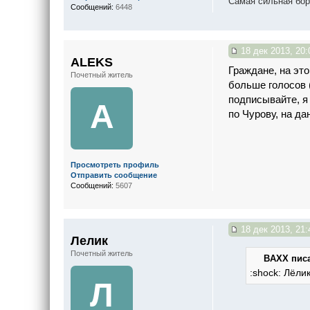
Самая сильная бор
Сообщений:
6448
18 дек 2013, 20:
ALEKS
Граждане, на эт
Почетный житель
больше голосов 
подписывайте, я
A
по Чурову, на д
Просмотреть профиль
Отправить сообщение
Сообщений:
5607
18 дек 2013, 21:
Лелик
Почетный житель
BAXX писа
:shock: Лёли
Л