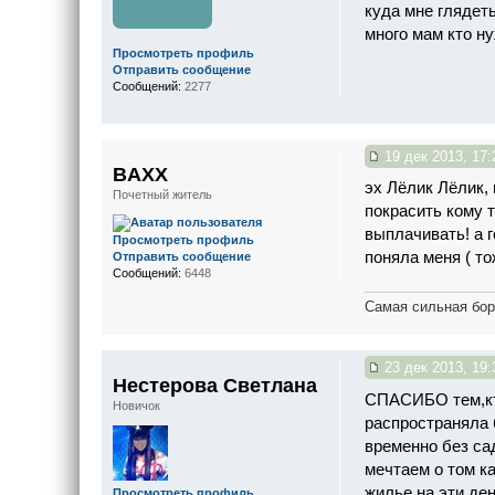
куда мне глядеть
много мам кто н
Просмотреть профиль
Отправить сообщение
Сообщений:
2277
19 дек 2013, 17:
BAXX
эх Лёлик Лёлик, 
Почетный житель
покрасить кому 
выплачивать! а 
Просмотреть профиль
поняла меня ( т
Отправить сообщение
Сообщений:
6448
Самая сильная бор
23 дек 2013, 19:
Нестерова Светлана
СПАСИБО тем,кт
Новичок
распространяла 
временно без сад
мечтаем о том к
жилье на эти ден
Просмотреть профиль