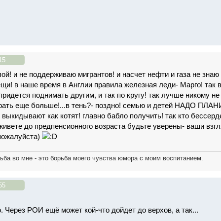
15
лой! и не поддерживаю мигрантов! и насчет нефти и газа не знаю
ещи! в наше время в Англии правила железная леди- Марго! так
ридется поднимать другим, и так по кругу! так лучше никому не
драть еще больше!...в тень?- поздно! семью и детей НАДО ПЛА
 выкидывают как котят! главно бабло получить! так кто бессер
оживете до предпенсионного возраста будьте уверены- ваши взг
 пожалуйста)
ьба во мне - это борьба моего чувства юмора с моим воспитанием.
55
. Через РОИ ещё может кой-что дойдет до верхов, а так...