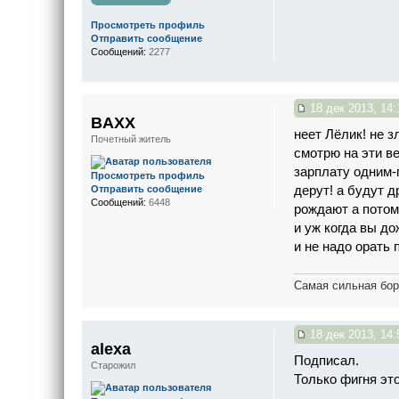
Просмотреть профиль
Отправить сообщение
Сообщений:
2277
18 дек 2013, 14:
BAXX
неет Лёлик! не з
Почетный житель
смотрю на эти в
зарплату одним-п
Просмотреть профиль
дерут! а будут 
Отправить сообщение
Сообщений:
6448
рождают а потом
и уж когда вы д
и не надо орать
Самая сильная бор
18 дек 2013, 14:
alexa
Подписал.
Старожил
Только фигня это