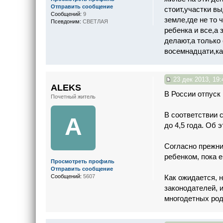
Отправить сообщение
стоит,участки вы
Сообщений:
9
земле,где не то 
Псевдоним:
СВЕТЛАЯ
ребенка и все,а
делают,а только 
восемнадцати,ка
23 дек 2013, 19:
ALEKS
В России отпуск 
Почетный житель
В соответствии 
A
до 4,5 года. Об
Согласно прежни
ребенком, пока е
Просмотреть профиль
Отправить сообщение
Как ожидается, 
Сообщений:
5607
законодателей, 
многодетных род