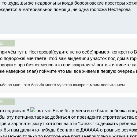
 то ,куда ,вы же недовольны когда боровновские просторы хотят 
уждается в материальной помощи ,не одна госпожа Нестерова
20
при чём тут г. Нестерова!(судите не по себе)пример- конкретно
то подороже! мечтаете чтоб вам выделили участок под дом в гор
говорите про бизнесменов что они зажрались! вот вы и живете к
оже наверное злая) поймите что мы все живем в первую очеред
ьба во мне - это борьба моего чувства юмора с моим воспитанием.
39
о подписал!!!
Если бы у меня и не было ребенка полу
бы эту петицию,так как добиться от президента строительства 
ов и зарплаты,могут хотя бы на эти "слезы" содержать ребенка.
ак бы нам дали что-нибудь бесплатно,ДААААА огромные возможн
ьги можно только то,которое уже почти непригодно к жизни,в к