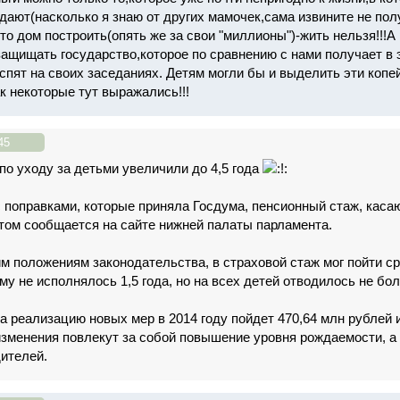
дают(насколько я знаю от других мамочек,сама извините не полу
что дом построить(опять же за свои "миллионы")-жить нельзя!!!А
 защищать государство,которое по сравнению с нами получает в 
спят на своих заседаниях. Детям могли бы и выделить эти копей
к некоторые тут выражались!!!
45
по уходу за детьми увеличили до 4,5 года
с поправками, которые приняла Госдума, пенсионный стаж, кас
 этом сообщается на сайте нижней палаты парламента.
м положениям законодательства, в страховой стаж мог пойти сро
му не исполнялось 1,5 года, но на всех детей отводилось не бол
на реализацию новых мер в 2014 году пойдет 470,64 млн рублей
изменения повлекут за собой повышение уровня рождаемости, 
ителей.