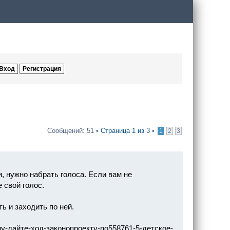
Сообщений: 51 •
Страница
1
из
3
•
1
2
3
, нужно набрать голоса. Если вам не
 свой голос.
ь и заходить по ней.
-дайте-ход-законопроекту-no558761-5-детское-