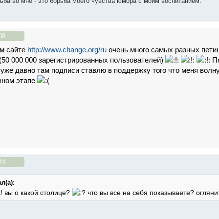
ьба во мне - это борьба моего чувства юмора с моим воспитанием.
08
ом сайте
http://www.change.org/ru
очень много самых разных пети
(50 000 000 зарегистрированных пользователей)
По
 уже давно там подписи ставлю в поддержку того что меня волн
анном этапе
44
л(а):
к! вы о какой столице?
что вы все на себя показываете? огляни