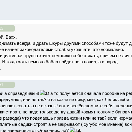
03
й, Вахх.
днимать всегда, и драть шкуры другими способами тоже будут до
не начнёт законодателями столбы украшать, это нормально.
нициативная группа хочет немножко себе отжать, причем не лично
 И тогда хоть немного бабла пойдет не в попил, а в народ.
.
51
ой а справедливый!
а то получается сначала пособие на реб
ридумают, или не так? я на казне не сижу, мне, как Лёлик любит
ачинают сосать а не с казны! вот и все!!!вспомните себя! пеленк
ки стирать не надо только денгу давай! кормят говном с банок ч
е развода) что поделаешь правда жизни или не так? если норма
платные садики строят а не закрывают ( сугубо мое мнение) вон
злой наверное этот Огородник, да?