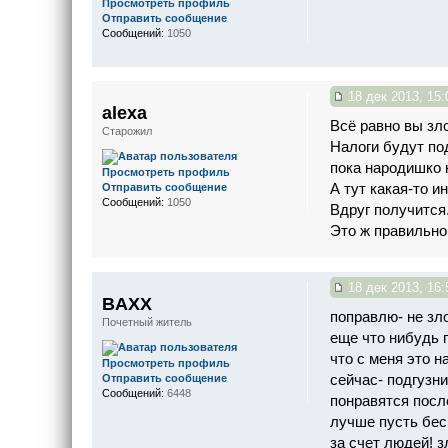
Просмотреть профиль
Отправить сообщение
Сообщений:
1050
18 дек 2013, 15:
alexa
Всё равно вы зло
Старожил
Налоги будут по
пока народишко 
Просмотреть профиль
А тут какая-то и
Отправить сообщение
Сообщений:
1050
Вдруг получится.
Это ж правильно
18 дек 2013, 16:
BAXX
поправлю- не зл
Почетный житель
еще что нибудь п
что с меня это н
Просмотреть профиль
сейчас- подгузни
Отправить сообщение
Сообщений:
6448
понравятся посл
лучше пусть бес
за счет людей! 