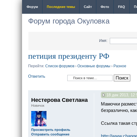
Форум
Последние темы
Сайт
Фото
FAQ
П
Форум города Окуловка
Имя:
петиция президенту РФ
Перейти:
Список форумов
›
Основные форумы
›
Разное
Ответить
18 дек 2013, 12:
Нестерова Светлана
Мамочки размест
Новичок
безразлично, как
Ссылка такая стр
Просмотреть профиль
Отправить сообщение
http://www.change