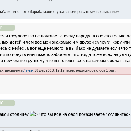
ьба во мне - это борьба моего чувства юмора с моим воспитанием.
11
сли государство не помогает своему народу ,а оно его только до
дных детей и чем все мои знакомые и у друзей супруги ,кормили 
есь с небес ,а вот еще немного ,а вы бакс не думаете если что
ии погибнуть или тяжело заболеть ,что тогда тоже всех на улицу
 и причем по крупному что вы готовы всех на галеры сослать на
дактировалось
Лелик
18 дек 2013, 19:19, всего редактировалось 1 раз.
16
какой столице?
что вы все на себя показываете? оглянитесь