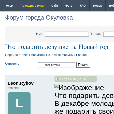
Форум
Последние темы
Сайт
Фото
FAQ
Поиск
Во
Форум города Окуловка
Имя:
Пароль:
Что подарить девушке на Новый год
Перейти:
Список форумов
›
Основные форумы
›
Разное
Ответить
25 дек 2013, 21:46
Leon.Rykov
Новичок
Что подарить дев
L
В декабре молоды
же подарить свои