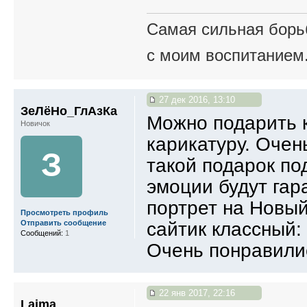
Самая сильная борьб
с моим воспитанием
27 дек 2016, 13:10
ЗеЛёНо_ГлАзКа
Можно подарить к
Новичок
карикатуру. Очен
З
такой подарок по
эмоции будут гар
портрет на Новый 
Просмотреть профиль
сайтик классный:
Отправить сообщение
Сообщений:
1
Очень понравили
22 янв 2017, 22:16
Laima