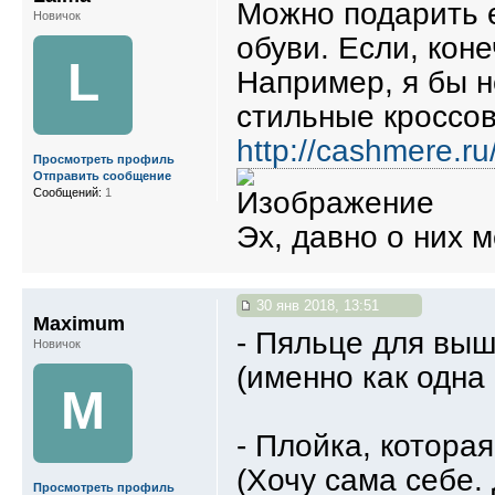
Можно подарить е
Новичок
обуви. Если, коне
L
Например, я бы н
стильные кроссо
http://cashmere.ru
Просмотреть профиль
Отправить сообщение
Сообщений:
1
Эх, давно о них м
30 янв 2018, 13:51
Maximum
- Пяльце для выш
Новичок
(именно как одна 
M
- Плойка, котора
(Хочу сама себе.
Просмотреть профиль