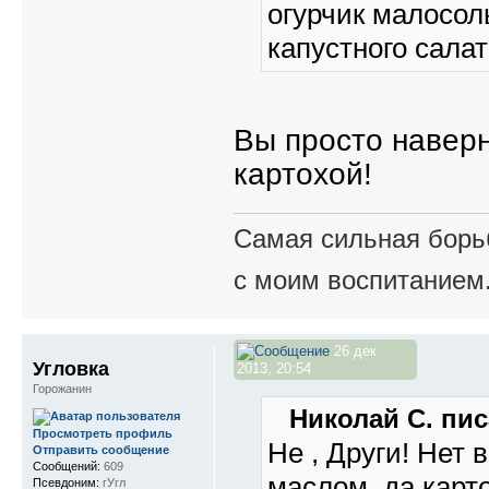
огурчик малосол
капустного салат
Вы просто наверн
картохой!
Самая сильная борьб
с моим воспитанием
26 дек
Угловка
2013, 20:54
Горожанин
Николай С. пис
Просмотреть профиль
Не , Други! Нет 
Отправить сообщение
Сообщений:
609
маслом, да карт
Псевдоним:
гУгл