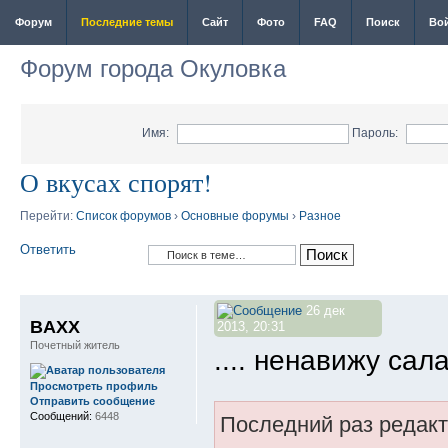
Форум
Последние темы
Сайт
Фото
FAQ
Поиск
Во
Форум города Окуловка
Имя:
Пароль:
О вкусах спорят!
Перейти:
Список форумов
›
Основные форумы
›
Разное
Ответить
26 дек
BAXX
2013, 20:31
Почетный житель
.... ненавижу сал
Просмотреть профиль
Отправить сообщение
Сообщений:
6448
Последний раз редак