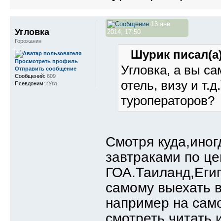
13 янв
Угловка
2014, 17:50
Горожанин
Шурик писал(а)
Просмотреть профиль
Угловка, а вы са
Отправить сообщение
Сообщений:
609
отель, визу и т.
Псевдоним:
гУгл
туроператоров?
Смотря куда,иног
завтраками по це
ГОА.Таиланд,Егип
самому выехать в
например на само
смотреть,читать