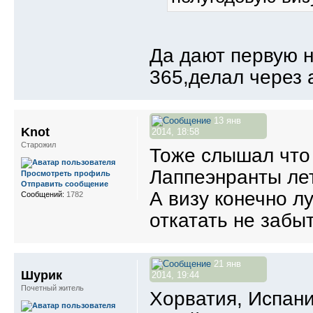
Да дают первую 
365,делал через 
13 янв
Knot
2014, 18:58
Старожил
Тоже слышал что 
Лаппеэнранты лет
Просмотреть профиль
Отправить сообщение
А визу конечно л
Сообщений:
1782
откатать не забыт
21 янв
Шурик
2014, 19:44
Почетный житель
Хорватия, Испани