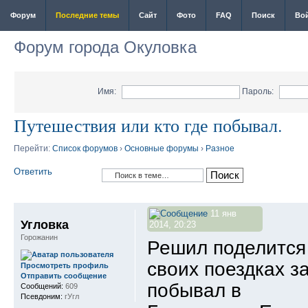
Форум
Последние темы
Сайт
Фото
FAQ
Поиск
Во
Форум города Окуловка
Имя:
Пароль:
Путешествия или кто где побывал.
Перейти:
Список форумов
›
Основные форумы
›
Разное
Ответить
11 янв
Угловка
2014, 20:23
Горожанин
Решил поделится 
своих поездках за
Просмотреть профиль
Отправить сообщение
побывал в
Сообщений:
609
Псевдоним:
гУгл