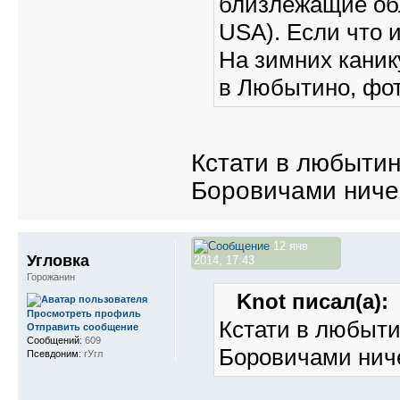
близлежащие обл
USA). Если что 
На зимних каник
в Любытино, фот
Кстати в любытин
Боровичами ничег
12 янв
Угловка
2014, 17:43
Горожанин
Knot писал(а):
Просмотреть профиль
Кстати в любыти
Отправить сообщение
Сообщений:
609
Боровичами ниче
Псевдоним:
гУгл