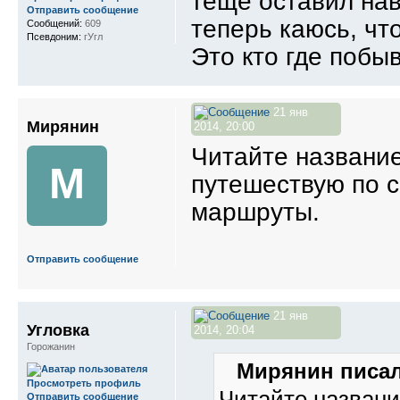
тёще оставил нав
Отправить сообщение
теперь каюсь, что
Сообщений:
609
Псевдоним:
гУгл
Это кто где побы
21 янв
Мирянин
2014, 20:00
Читайте названи
М
путешествую по 
маршруты.
Отправить сообщение
21 янв
Угловка
2014, 20:04
Горожанин
Мирянин писал
Просмотреть профиль
Читайте назван
Отправить сообщение