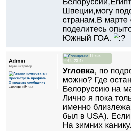
Белоруссии,Египт
Швеции,могу подс
странам.В марте 
поделитесь опыто
Южный ГОА.
11 янв
Admin
2014, 23:47
Администратор
Угловка
, по под
можно? Где остан
Просмотреть профиль
Отправить сообщение
Белоруссию на м
Сообщений:
3431
Лично я пока тол
именно близлежащ
был в USA). Если
На зимних канику