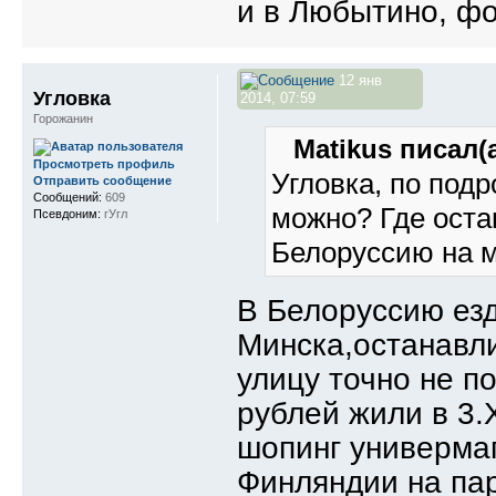
и в Любытино, фо
12 янв
Угловка
2014, 07:59
Горожанин
Matikus писал(а
Просмотреть профиль
Угловка, по под
Отправить сообщение
Сообщений:
609
можно? Где оста
Псевдоним:
гУгл
Белоруссию на 
В Белоруссию езд
Минска,останавл
улицу точно не п
рублей жили в 3.
шопинг универмаг
Финляндии на па