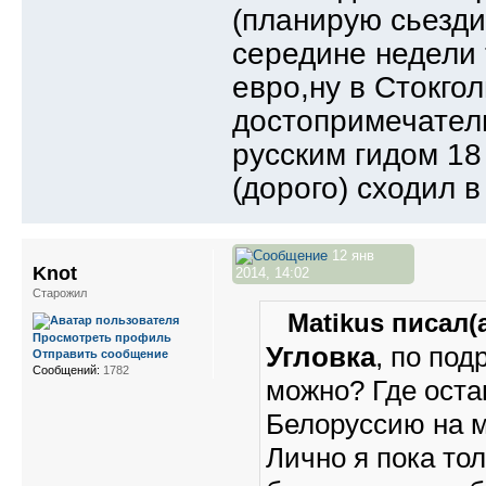
(планирую сьезди
середине недели 
евро,ну в Стокго
достопримечатель
русским гидом 18
(дорого) сходил в
12 янв
Knot
2014, 14:02
Старожил
Matikus писал(а
Просмотреть профиль
Угловка
, по по
Отправить сообщение
Сообщений:
1782
можно? Где оста
Белоруссию на 
Лично я пока то