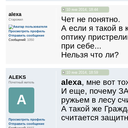
10 янв 2014, 18:44
alexa
Чет не понятно.
Старожил
А если я такой в
Просмотреть профиль
оптику пристрели
Отправить сообщение
Сообщений:
1050
при себе...
Нельзя что ли?
10 янв 2014, 18:59
ALEKS
alexa
, мне вот т
Почетный житель
И еще, почему
A
ружьем в лесу с
А такой же Граж
считается защит
Просмотреть профиль
Отправить сообщение
Сообщений:
5607