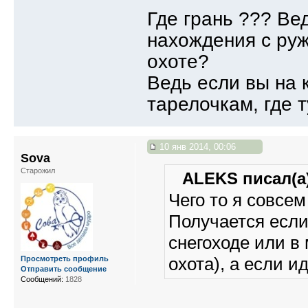
Где грань ??? Ве
нахождения с руж
охоте?
Ведь если вы на 
тарелочкам, где 
10 янв 2014, 00:06
Sova
Старожил
ALEKS писал(а)
Чего то я совсем
Получается если
снегоходе или в
охота), а если 
Просмотреть профиль
Отправить сообщение
Сообщений:
1828