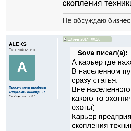
скопления техник
Не обсуждаю бизнес,
10 янв 2014, 00:20
ALEKS
Почетный житель
Sova писал(а):
А карьер где на
A
В населенном пун
сразу статья.
Вне населенного 
Просмотреть профиль
Отправить сообщение
какого-то охотн
Сообщений:
5607
охоты).
Карьер предприя
скопления техни