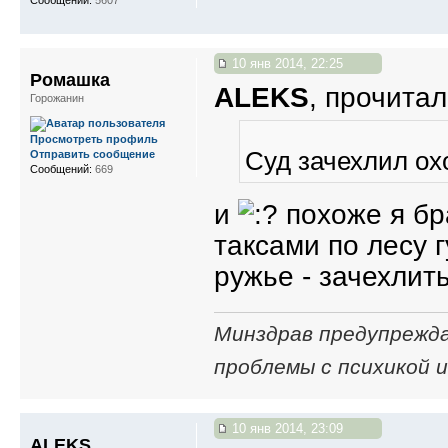
10 янв 2014, 22:25
Ромашка
ALEKS
, прочита
Горожанин
Просмотреть профиль
Суд зачехлил ох
Отправить сообщение
Сообщений:
669
и
похоже я бра
таксами по лесу 
ружье - зачехлить
Mинздрaв прeдупрежд
прoблемы с психикoй 
10 янв 2014, 23:09
ALEKS