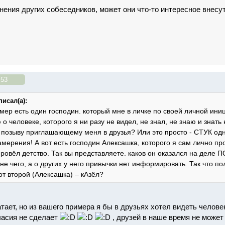
нения других собеседников, может они что-то интересное внесут
:53
писал(а):
мер есть один господин. который мне в личке по своей личной иниц
 человеке, которого я ни разу не видел, не знал, не знаю и знать
 позыву приглашающему меня в друзья? Или это просто - СТУК одн
амерения! А вот есть господин Алексашка, которого я сам лично п
ровёл детство. Так вы представляете. каков он оказался на деле 
 не чего, а о других у него привычки нет информировать. Так что п
т второй (Алексашка) – кАзёл?
тает, но из вашего примера я бы в друзьях хотел видеть челов
ласия не сделает
, друзей в наше время не может