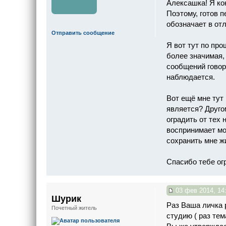
Алексашка! Я ко
Поэтому, готов п
обозначает в отл
Отправить сообщение
Я вот тут по про
более значимая,
сообщений говор
наблюдается.
Вот ещё мне тут 
является? Другом
оградить от тех 
воспринимает мо
сохранить мне жи
Спасибо тебе ог
03 фев 2014, 14
Шурик
Раз Ваша личка 
Почетный житель
студию ( раз тем