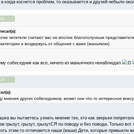
 а когда коснется проблем, то оказывается и друзей небыло окол
:55
писал(а):
огие читатели считают вас не вполне благополучным представител
 категории и воздержусь от общения с вами (маньяком).
оему собеседник как все, ничего из маньячного ненаблюдал
:19
ал(а):
у мнения других собеседников, может они что-то интересное внесу
шка вы пытаетесь узнать мнение тех, кто как зверьки попрятали
в грызут, грызут, грызутСЯ по поводу и без повода. Только во
хоть этим-то отличаются наши (ваши) Дети, которые привыкли ж