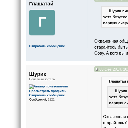
Глашатай
Шурик пис
Г
хотя безусл
первую очере
Охваченная общи
Отправить сообщение
старайтесь быть
Сову. А кого вы 
03 фев 2014, 18
Шурик
Почетный житель
Глашатай 
Шурик 
Просмотреть профиль
Отправить сообщение
хотя безу
Сообщений:
2121
первую оч
Охваченная 
старайтесь б