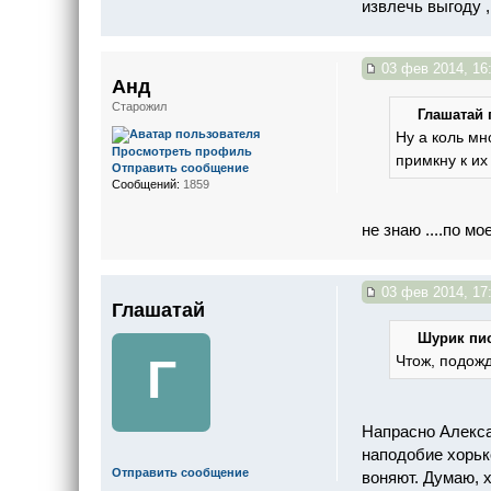
извлечь выгоду ,
03 фев 2014, 16
Анд
Старожил
Глашатай 
Ну а коль мн
Просмотреть профиль
примкну к их
Отправить сообщение
Сообщений:
1859
не знаю ....по м
03 фев 2014, 17
Глашатай
Шурик пис
Г
Чтож, подожд
Напрасно Алекса
наподобие хорько
Отправить сообщение
воняют. Думаю, 