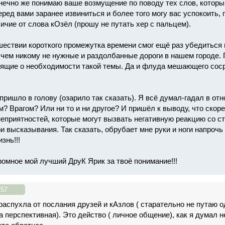
нечно же понимаю ваше возмущение по поводу тех слов, которым
еред вами заранее извиниться и более того могу вас успокоить, п
ичие от слова кОзёл (прошу не путать хер с пальцем).
шествии короткого промежутка времени смог ещё раз убедиться 
 чем никому не нужные и раздолбанные дороги в нашем городе.
ящие о необходимости такой темы. Да и флуда мешающего соср
пришло в голову (озарило так сказать). Я всё думал-гадал в от
? Врагом? Или ни то и ни другое? И пришёл к выводу, что скорее
неприятностей, которые могут вызвать негативную реакцию со ст
и высказывания. Так сказать, обрубает мне руки и ноги напрочь
знь!!!
ромное мой лучший ДруК Ярик за твоё понимание!!!
:57
распухла от послания друзей и кАзлов ( старательно не путаю о
а перспективная). Это действо ( личное общение), как я думал 