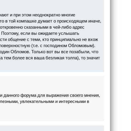
знают и при этом неоднократно многие
-то в той компашке думает о происходящем иначе,
ь откровенно сказанными в чей-либо адрес
. Поэтому, если вы ожидаете услышать
сти общение с теми, кто принципиально не вхож
поверхностную (т.е. с господином Обломовым).
один Обломов. Только вот вы все позабыли, что
(а тем более вся ваша безликая толпа), то значит
ми данного форума для выражения своего мнения,
олезными, увлекательными и интересными в