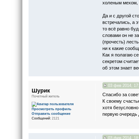
холеным мехом, 
Да и с другой ст
встречались, а 
то всё равно буд
словами он не з
(прочесть) лест
ни к какие сооб
Как я полагаю с
секретом считает
об этом знает ве
03 фев 2014, 17
Шурик
Спасибо за совет
Почетный житель
К своему счасть
хотя безусловно
Просмотреть профиль
первую очередь 
Отправить сообщение
Сообщений:
2121
03 фев 2014, 18