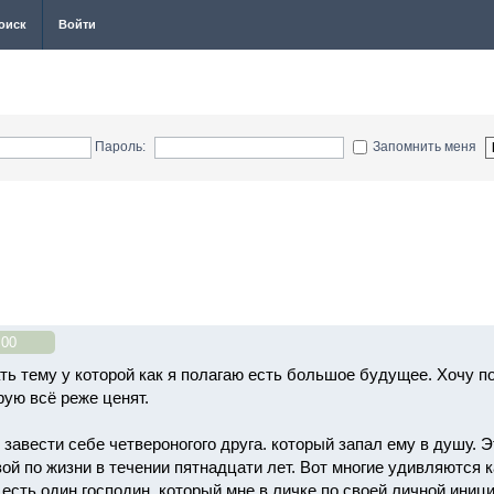
оиск
Войти
Пароль:
Запомнить меня
:00
ь тему у которой как я полагаю есть большое будущее. Хочу по
рую всё реже ценят.
завести себе четвероногого друга. который запал ему в душу. Э
зой по жизни в течении пятнадцати лет. Вот многие удивляются
есть один господин. который мне в личке по своей личной иници