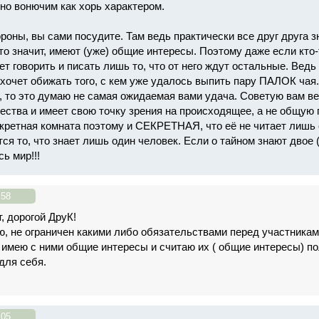
но вонючим как хорь характером.
ороны, вы сами посудите. Там ведь практически все друг друга 
это значит, имеют (уже) общие интересы. Поэтому даже если кто
ет говорить и писать лишь то, что от него ждут остальные. Вед
ахочет обижать того, с кем уже удалось выпить пару ПАЛОК чая
ь, то это думаю не самая ожидаемая вами удача. Советую вам ве
щества и имеет свою точку зрения на происходящее, а не общую 
екретная комната поэтому и СЕКРЕТНАЯ, что её не читает лишь 
ся то, что знает лишь один человек. Если о тайном знают двое 
сь мир!!!
:58
, дорогой ДруК!
ю, не ограничен какими либо обязательствами перед участника
 имею с ними общие интересы и считаю их ( общие интересы) п
для себя.
:05