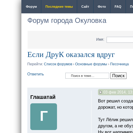
Форум
Последние темы
Сайт
Фото
FAQ
П
Форум города Окуловка
Имя:
Если ДруК оказался вдруг
Перейти:
Список форумов
›
Основные форумы
›
Песочница
Ответить
03 фев 2014, 13
Глашатай
Вот решил создат
дорожат, но кото
Г
Тут Лёлик решил 
другом, а не обу
Ну вот например 