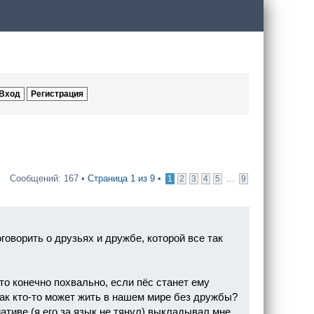
Сообщений: 167 •
Страница
1
из
9
•
...
1
2
3
4
5
9
говорить о друзьях и дружбе, которой все так
то конечно похвально, если пёс станет ему
 как кто-то может жить в нашем мире без дружбы?
ативе (я его за язык не тянул) выкладывал мне