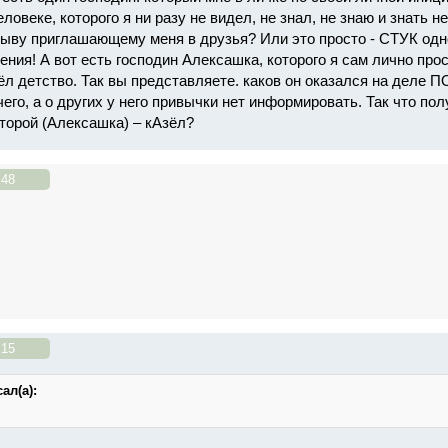
овеке, которого я ни разу не видел, не знал, не знаю и знать н
зыву приглашающему меня в друзья? Или это просто - СТУК одно
рения! А вот есть господин Алексашка, которого я сам лично пр
ёл детство. Так вы представляете. каков он оказался на деле П
чего, а о других у него привычки нет информировать. Так что по
торой (Алексашка) – кАзёл?
:48
:15
ал(а):