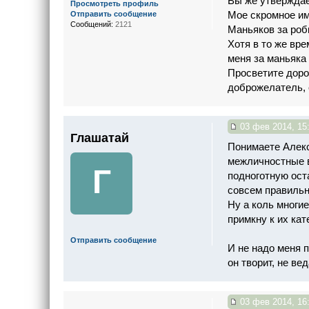
Вы же утверждае
Просмотреть профиль
Мое скромное имя
Отправить сообщение
Сообщений:
2121
Маньяков за роб
Хотя в то же вре
меня за маньяка 
Просветите доро
доброжелатель, с
03 фев 2014, 15
Глашатай
Понимаете Алекс
межличностные в
Г
подноготную ост
совсем правильн
Ну а коль многи
примкну к их кат
Отправить сообщение
И не надо меня 
он творит, не ве
03 фев 2014, 16