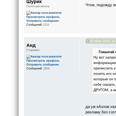
Шурик
Чтож, подожду м
Почетный житель
Просмотреть профиль
Отправить сообщение
Сообщений:
2121
03 фев 2014, 16
Анд
Старожил
Глашатай 
Ну вот напри
Просмотреть профиль
информацию о
Отправить сообщение
причислить к
Сообщений:
1859
понять его н
которым он п
себе сказать
ДРУГОМ, а во
да уж кАзлов хва
рекламу без сог