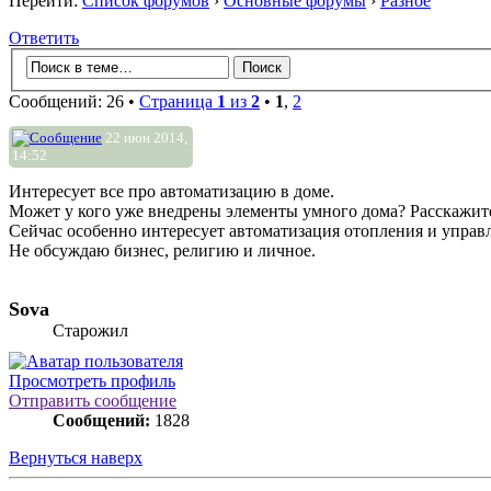
Перейти:
Список форумов
›
Основные форумы
›
Разное
Ответить
Сообщений: 26 •
Страница
1
из
2
•
1
,
2
22 июн 2014,
14:52
Интересует все про автоматизацию в доме.
Может у кого уже внедрены элементы умного дома? Расскажит
Сейчас особенно интересует автоматизация отопления и управ
Не обсуждаю бизнес, религию и личное.
Sova
Старожил
Просмотреть профиль
Отправить сообщение
Сообщений:
1828
Вернуться наверх