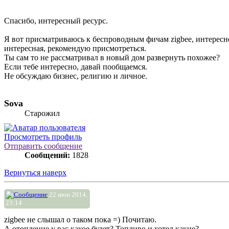
Спасибо, интересный ресурс.
Я вот присматриваюсь к беспроводным фичам zigbee, интересне
интересная, рекомендую присмотреться.
Ты сам то не рассматривал в новый дом развернуть похожее?
Если тебе интересно, давай пообщаемся.
Не обсуждаю бизнес, религию и личное.
Sova
Старожил
Просмотреть профиль
Отправить сообщение
Сообщений:
1828
Вернуться наверх
22 июн 2014,
23:14
zigbee не слышал о таком пока =) Почитаю.
А отопление у вас какое будет? Топливо и котел какие?