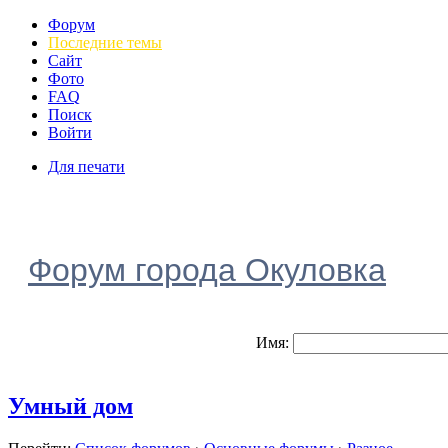
Форум
Последние темы
Сайт
Фото
FAQ
Поиск
Войти
Для печати
Форум города Окуловка
Имя:
Умный дом