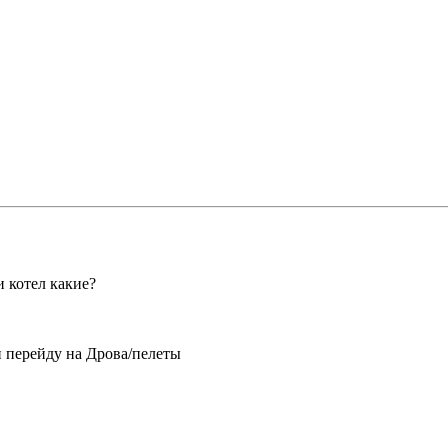
и котел какие?
и перейду на Дрова/пелеты