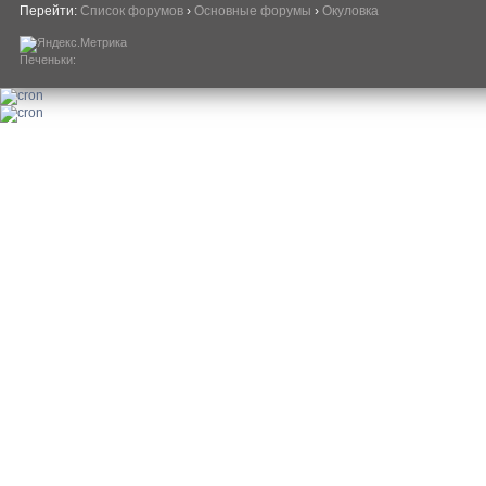
Перейти:
Список форумов
›
Основные форумы
›
Окуловка
Печеньки: