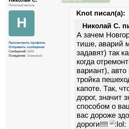
Почетный житель
Knot писал(а):
Н
Николай С. пи
А зачем Новго
тише, аварий 
Просмотреть профиль
Отправить сообщение
задавят) так к
Сообщений:
6655
Псевдоним:
Знакомый
когда отремон
вариант), авто
тройка пешеход
капоте. Так, ч
дорог, значит 
способом о ваш
вас дороже зд
дороги!!!!