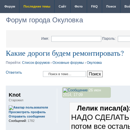
Форум
Последние темы
Сайт
Фото
FAQ
Поиск
Во
Форум города Окуловка
Имя:
Пароль:
Какие дороги будем ремонтировать?
Перейти:
Список форумов
›
Основные форумы
›
Окуловка
Ответить
26 июн
Knot
2014, 17:09
Старожил
Лелик писал(а)
Просмотреть профиль
НАДО СДЕЛАТЬ Х
Отправить сообщение
Сообщений:
1782
потом все остал