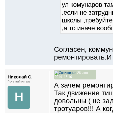
ул комунаров та
,если не затрудн
школы ,требуйте
,а то иначе вооб
Согласен, коммун
ремонтировать.И 
26 июн
Николай С.
2014, 18:16
Почетный житель
А зачем ремонти
Так движение ти
Н
довольны ( не зад
тротуаров!!! А ко