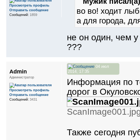
Мужик писал(а)
Просмотреть профиль
во во! ходит лы
Отправить сообщение
Сообщений:
1859
а для города, дл
не он один, чем 
???
04 июл
Admin
2014, 17:35
Администратор
Информация по т
дорог в Окуловск
Просмотреть профиль
Отправить сообщение
Сообщений:
3431
ScanImage001.jpg
Также сегодня п