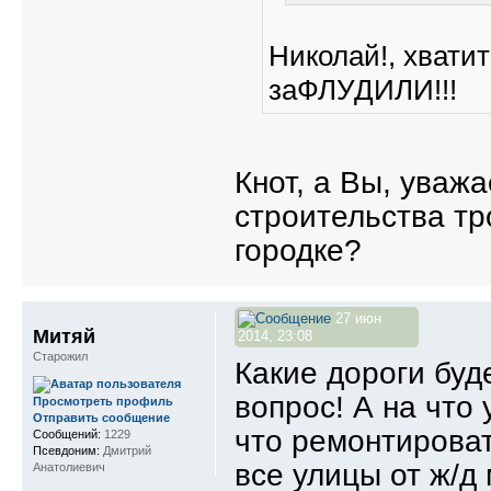
Николай!, хвати
заФЛУДИЛИ!!!
Кнот, а Вы, уваж
строительства тр
городке?
27 июн
Митяй
2014, 23:08
Старожил
Какие дороги бу
вопрос! А на что 
Просмотреть профиль
Отправить сообщение
что ремонтироват
Сообщений:
1229
Псевдоним:
Дмитрий
все улицы от ж/д 
Анатолиевич