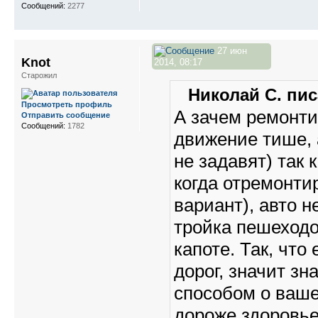
Сообщений:
2277
27 июн
Knot
2014, 08:17
Старожил
Николай С. пис
Просмотреть профиль
А зачем ремонти
Отправить сообщение
Сообщений:
1782
движение тише,
не задавят) так 
когда отремонти
вариант), авто н
тройка пешеходов
капоте. Так, чт
дорог, значит зн
способом о ваше
дороже здоровье