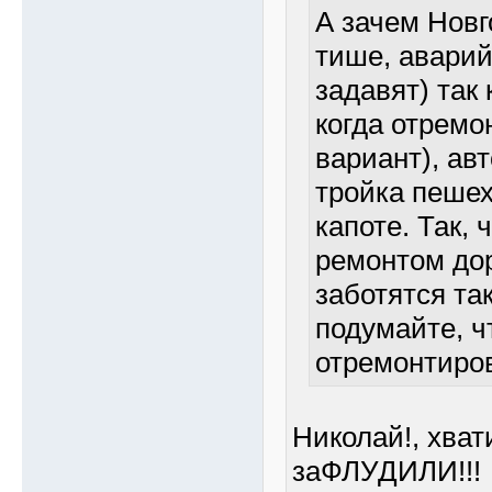
А зачем Нов
тише, авари
задавят) так 
когда отремо
вариант), авт
тройка пешех
капоте. Так,
ремонтом доро
заботятся та
подумайте, ч
отремонтиров
Николай!, хват
заФЛУДИЛИ!!!