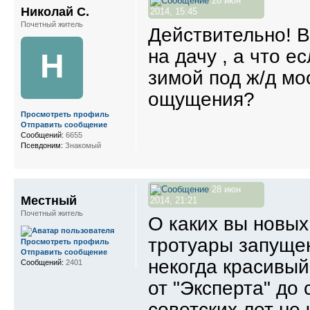
28 июн
Николай С.
2014, 15:45
Почетный житель
Действительно! Во
на дачу , а что 
Н
зимой под ж/д мос
ощущения?
Просмотреть профиль
Отправить сообщение
Сообщений:
6655
Псевдоним:
Знакомый
28 июн
Местный
2014, 21:21
Почетный житель
О каких вы новых
тротуары запуще
Просмотреть профиль
Отправить сообщение
некогда красивый
Сообщений:
2401
от "Эксперта" до 
советских лет не