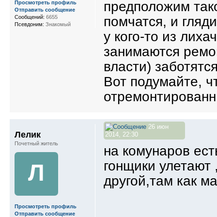
предположим тако
Просмотреть профиль
Отправить сообщение
Сообщений:
6655
помчатся, и гляд
Псевдоним:
Знакомый
у кого-то из лиха
занимаются ремон
власти) заботятс
Вот подумайте, ч
отремонтированны
26 июн
Лелик
2014, 22:30
Почетный житель
на комунаров ест
гонщики улетают ,
Л
другой,там как м
Просмотреть профиль
Отправить сообщение