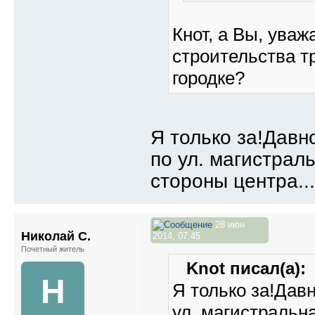
Кнот, а Вы, ува
строительства т
городке?
Я только за!Давн
по ул. магистраль
стороны центра...
28 июн
Николай С.
2014, 07:45
Почетный житель
Knot писал(а):
Н
Я только за!Дав
ул. магистральна