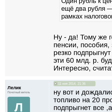
Один рубль к це
ещё два рубля 
рамках налоговог
Ну - да! Тому же
пенсии, пособия,
резко подпрыгнут
эти 60 млд. р. бу
Интересно, счита
11 ноя 2014, 21:36
Лелик
ну вот и дождали
Почетный житель
топливо на 20 про
Л
подпрыгнет все ,