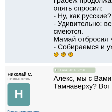
Грабеж продолжал
опять спросил:
- Ну, как русские?
- Удивительно: в
смеются.
Мамай отбросил 
- Собираемся и у
11 ноя 2014, 22:31
Николай С.
Алекс, мы с Вами
Почетный житель
Тамнаверху? Вот 
Н
Просмотреть профиль