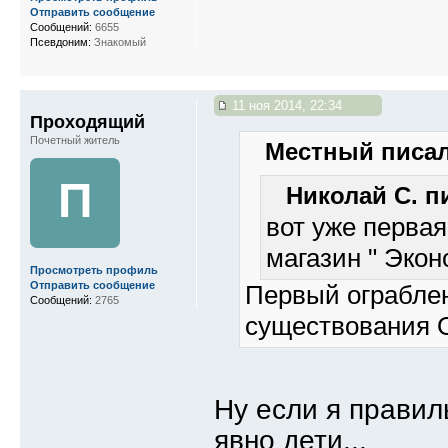
Отправить сообщение
Сообщений:
6655
Псевдоним:
Знакомый
11 ноя 2014, 22:34
Проходящий
Почетный житель
Местный писал
П
Николай С. пи
вот уже первая
магазин " Экон
Просмотреть профиль
Отправить сообщение
Первый ограблен
Сообщений:
2765
существования О
Ну если я правил
явно дети...