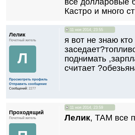
все долларовые б
Кастро и много ст
11 ноя 2014, 23:55
Лелик
я вот не знаю кто
Почетный житель
заседает?топливо
Л
поднимать ,зарпл
считает ?обезьян
Просмотреть профиль
Отправить сообщение
Сообщений:
2277
11 ноя 2014, 23:59
Проходящий
Лелик
, ТАМ все 
Почетный житель