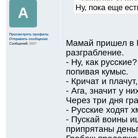
Ну, пока еще ест
A
Просмотреть профиль
Отправить сообщение
Мамай пришел в М
Сообщений:
5607
разграбление.
- Ну, как русские
попивая кумыс.
- Кричат и плачут
- Ага, значит у н
Через три дня гр
- Русские ходят х
- Пускай воины ищ
припрятаны деньг