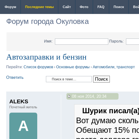
Форум
Последние темы
Сайт
Фото
FAQ
Поиск
Во
Форум города Окуловка
Имя:
Пароль:
Автозаправки и бензин
Перейти:
Список форумов
›
Основные форумы
›
Автомобили, транспорт
Ответить
08 ноя 2014, 20:34
ALEKS
Почетный житель
Шурик писал(а)
Вот думаю сколь
A
Обещают 15% по