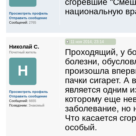
сгоревшие "Смеш
национальную вр
Просмотреть профиль
Отправить сообщение
Сообщений:
2765
11 ноя 2014, 23:14
Николай С.
Проходящий, у бо
Почетный житель
болезни, обуслов
Н
произошла впервы
пачки сигарет. А в
является одним и
Просмотреть профиль
которому еще не
Отправить сообщение
Сообщений:
6655
Псевдоним:
Знакомый
заболевание, но н
Что касается сго
особый.