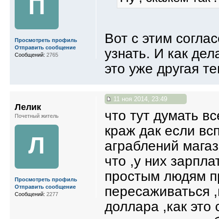
П
Вот с этим соглас
Просмотреть профиль
Отправить сообщение
узнать. И как де
Сообщений:
2765
это уже другая те
11 ноя 2014, 23:49
Лелик
что тут думать вс
Почетный житель
краж дак если вс
Л
аграблений магаз
что ,у них зарпла
простым людям п
Просмотреть профиль
пересаживаться ,
Отправить сообщение
Сообщений:
2277
доллара ,как это