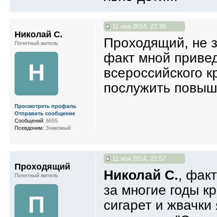
11 ноя 2014, 22:39
Николай С.
Проходящий, не з
Почетный житель
факт мной привед
Н
всероссийского к
послужить повыше
Просмотреть профиль
Отправить сообщение
Сообщений:
6655
Псевдоним:
Знакомый
11 ноя 2014, 22:57
Проходящий
Николай С.
, фак
Почетный житель
за многие годы кр
П
сигарет и жвачки