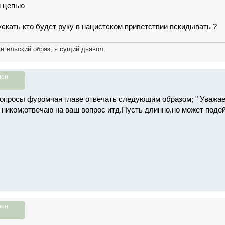
й цепью
ускать кто будет руку в нацистском приветствии вскидывать ?
ангельский образ, я сущий дьявол.
июн
опросы фуромчан главе отвечать следующим образом; " Уважа
 ником;отвечаю на ваш вопрос итд.Пусть длинно,но может поде
июн