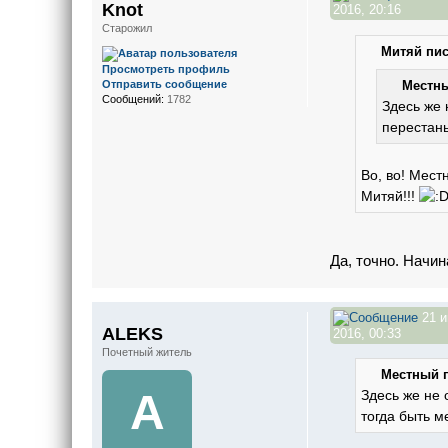
Knot
2016, 20:16
Старожил
Митяй пис
Просмотреть профиль
Отправить сообщение
Местны
Сообщений:
1782
Здесь же 
перестань
Во, во! Мест
Митяй!!!
Да, точно. Начин
21 
ALEKS
2016, 00:33
Почетный житель
Местный п
A
Здесь же не 
тогда быть 