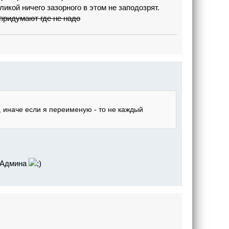
кой ничего зазорного в этом не заподозрят.
 придумают где не надо
, иначе если я переименую - то не каждый
я Админа