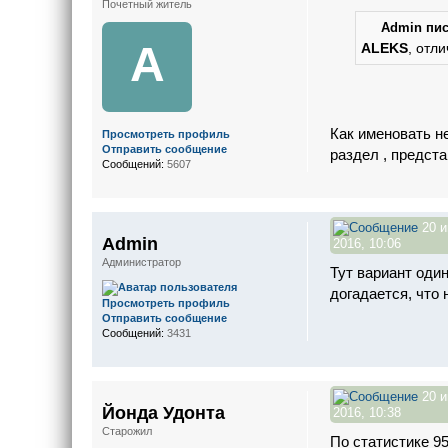
Почетный житель
Admin пис
A
ALEKS
, отл
Как именовать не
Просмотреть профиль
Отправить сообщение
раздел , предст
Сообщений:
5607
20 
Admin
2016, 10:06
Администратор
Тут вариант оди
догадается, что 
Просмотреть профиль
Отправить сообщение
Сообщений:
3431
20 
Йонда Удонта
2016, 10:38
Старожил
По статистике 9