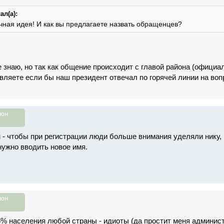
ал(а):
ичная идея! И как вы предлагаете назвать обращенцев?
 знаю, но так как общение происходит с главой района (официа
авляете если бы наш президент отвечал по горячей линии на во
июн
н - чтобы при регистрации люди больше внимания уделяли нику, 
нужно вводить новое имя.
июн
5% населения любой страны - идиоты (да простит меня админист