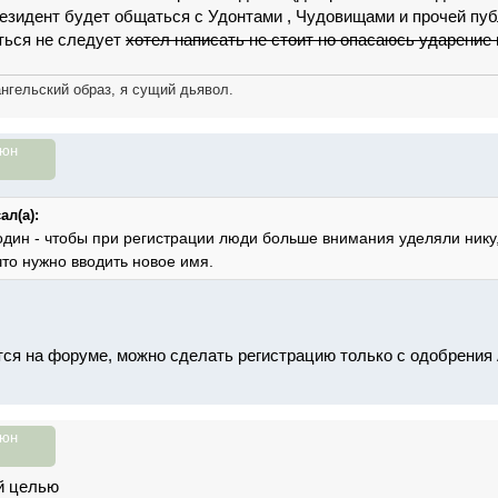
езидент будет общаться с Удонтами , Чудовищами и прочей публи
ться не следует
хотел написать не стоит но опасаюсь ударение
ангельский образ, я сущий дьявол.
июн
ал(а):
один - чтобы при регистрации люди больше внимания уделяли нику
что нужно вводить новое имя.
тся на форуме, можно сделать регистрацию только с одобрени
июн
й целью