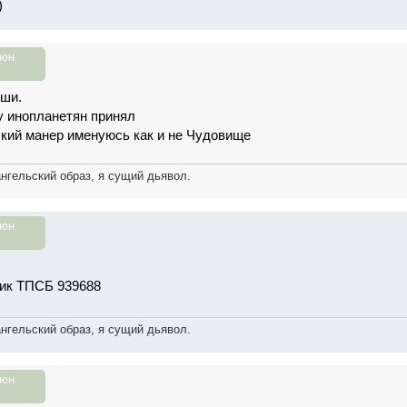
июн
уши.
у инопланетян принял
сский манер именуюсь как и не Чудовище
ангельский образ, я сущий дьявол.
июн
ик ТПСБ 939688
ангельский образ, я сущий дьявол.
июн