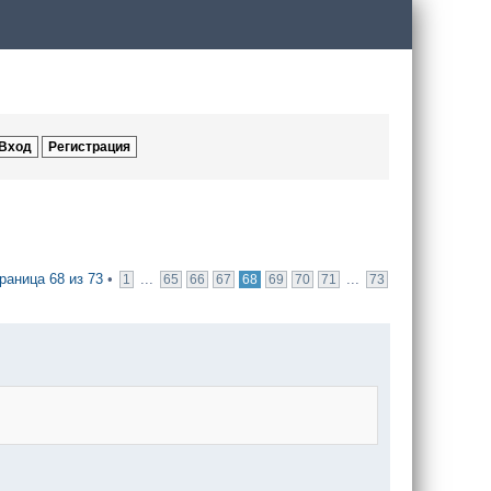
раница
68
из
73
•
...
...
1
65
66
67
68
69
70
71
73