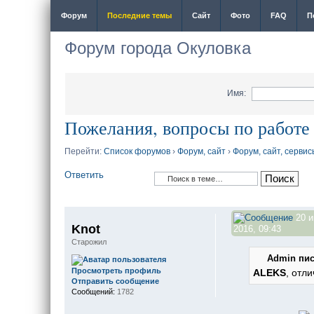
Форум
Последние темы
Сайт
Фото
FAQ
П
Форум города Окуловка
Имя:
Пожелания, вопросы по работе
Перейти:
Список форумов
›
Форум, сайт
›
Форум, сайт, сервис
Ответить
20 
Knot
2016, 09:43
Старожил
Admin пис
Просмотреть профиль
ALEKS
, отл
Отправить сообщение
Сообщений:
1782