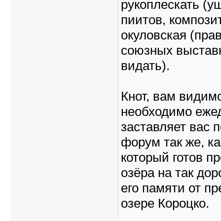
рукоплескать (у
пиитов, компози
окуловская (пра
союзных выставк
видать).
Кнот, вам видим
необходимо ежед
заставляет вас 
форум так же, ка
который готов п
озёра на так до
его памяти от п
озере Короцко.