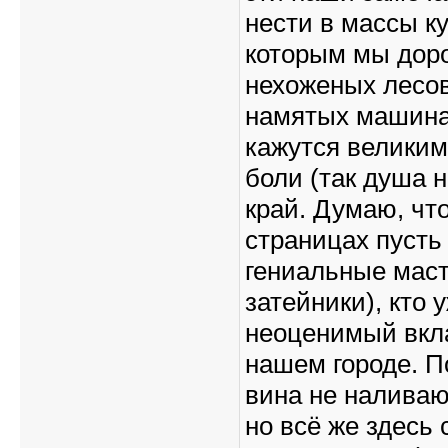
нести в массы к
которым мы дор
нехоженых лесов
намятых машина
кажутся велики
боли (так душа 
край. Думаю, что
страницах пусть 
гениальные маст
затейники), кто
неоценимый вкла
нашем городе. П
вина не наливаю
но всё же здесь