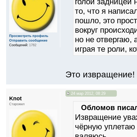
голой задницей 
то, что я напис
пошло, это прос
вокруг происходи
Просмотреть профиль
но не отвергаю,
Отправить сообщение
Сообщений:
1782
играя те роли, к
Это извращение!
24 мар 2012, 08:29
Knot
Старожил
Обломов писал
Извращение уваж
чёрную уплетаю 
валяюсь.