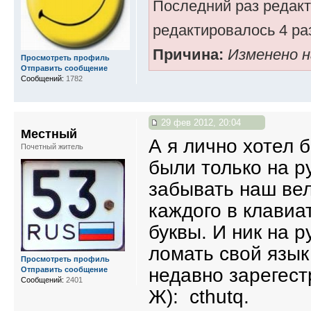
Последний раз редак
редактировалось 4 раз
Причина:
Изменено 
Просмотреть профиль
Отправить сообщение
Сообщений:
1782
29 фев 2012, 20:04
Местный
А я лично хотел 
Почетный житель
были только на р
забывать наш вел
каждого в клавиа
буквы. И ник на р
ломать свой язык
Просмотреть профиль
недавно зарегес
Отправить сообщение
Сообщений:
2401
Ж): cthutq.