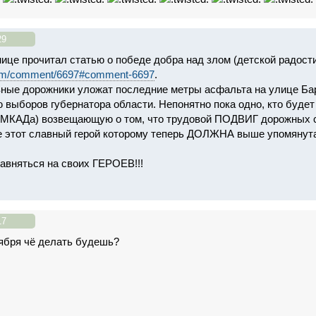
29
нице прочитал статью о победе добра над злом (детской радос
.com/comment/6697#comment-6697
.
ные дорожники уложат последние метры асфальта на улице Барр
ю выборов губернатора области. Непонятно пока одно, кто будет
а МКАДа) возвещающую о том, что трудовой ПОДВИГ дорожных
же этот славный герой которому теперь ДОЛЖНА выше упомянут
авняться на своих ГЕРОЕВ!!!
17
ября чё делать будешь?