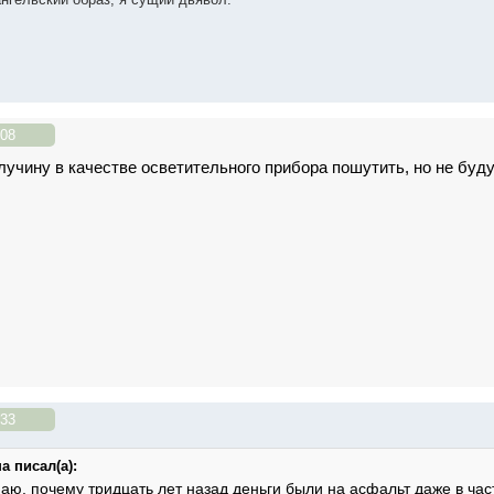
:08
лучину в качестве осветительного прибора пошутить, но не буд
:33
а писал(а):
маю, почему тридцать лет назад деньги были на асфальт даже в час