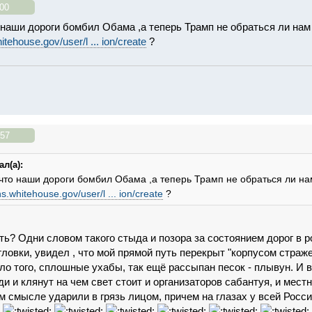
00
 наши дороги бомбил Обама ,а теперь Трамп не обраться ли нам
hitehouse.gov/user/l ... ion/create
?
:57
л(а):
что наши дороги бомбил Обама ,а теперь Трамп не обраться ли на
ons.whitehouse.gov/user/l ... ion/create
?
ить? Одни словом такого стыда и позора за состоянием дорог в 
гловки, увидел , что мой прямой путь перекрыт "корпусом страж
ло того, сплошные ухабы, так ещё рассыпан песок - плывун. И в
 и клянут на чем свет стоит и организаторов сабантуя, и местн
 смысле ударили в грязь лицом, причем на глазах у всей Росси