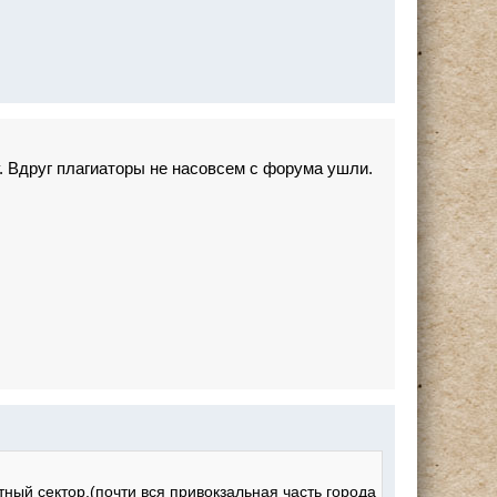
у. Вдруг плагиаторы не насовсем с форума ушли.
тный сектор.(почти вся привокзальная часть города