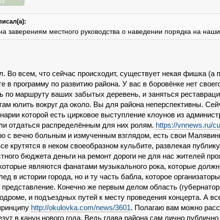
53
исал(а):
на заверениям местного руководства о наведении порядка на наши
. Во всем, что сейчас происходит, существует некая фишка (а п
те в программу по развитию района. У вас в боровёнке нет свое
ь по маршруту ваших забытых деревень, и заняться реставра
 там юлить вокруг да около. Вы для района неперспективны. Сей
нарии которой есть цирковое выступление клоунов из администр
ли отдаться распределённым для них ролям.
https://vnnews.ru/cu
о с вечно больным и измученным взглядом, есть свои Малявины
все крутятся в неком своеобразном кульбите, развлекая публику
стного бюджета деньги на ремонт дороги не для нас жителей про
 которые являются фанатами музыкального рока, которые должн
лед в истории города, но и ту часть бабла, которое организато
 представление. Конечно же первым делом область (губернатор 
одроме, и подъездных путей к месту проведения концерта. А в
 принципу
http://okulovka.com/news/3601
. Полагаю вам можно рас
зут в канун нового года. Ведь глава района сам лично публичн