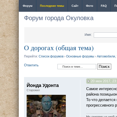
Форум
Последние темы
Сайт
Фото
FAQ
П
Форум города Окуловка
Имя:
О дорогах (общая тема)
Перейти:
Список форумов
›
Основные форумы
›
Автомобили,
Ответить
20 июн 2017, 23
Йонда Удонта
Самое интересно
Старожил
района позицыон
То что делается
прогрессивного 
Не смотря на мой 