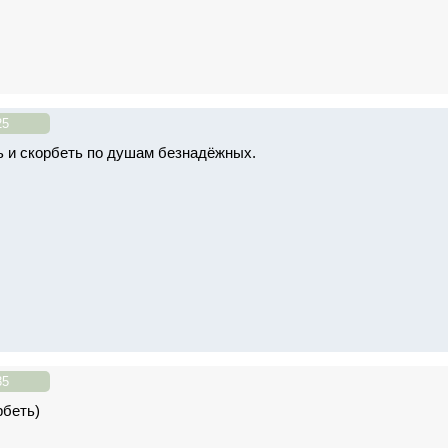
25
 и скорбеть по душам безнадёжных.
35
рбеть)