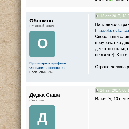
13 авг 2017, 18:
Обломов
На главной стра
Почетный житель
http://okulovka
Скоро наши слав
О
приурочат ко дн
десятого кольц
не ждите). Кто 
Просмотреть профиль
Страна должна р
Отправить сообщение
Сообщений:
2421
14 авг 2017, 00:
Дедка Саша
ИльичЪ, 10 сент
Старожил
Д