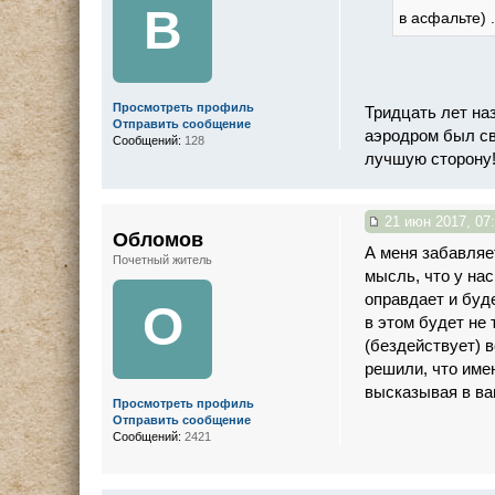
В
в асфальте) .
Просмотреть профиль
Тридцать лет наз
Отправить сообщение
аэродром был св
Сообщений:
128
лучшую сторону
21 июн 2017, 07
Обломов
А меня забавляет
Почетный житель
мысль, что у нас
оправдает и буд
О
в этом будет не 
(бездействует) 
решили, что име
высказывая в ва
Просмотреть профиль
Отправить сообщение
Сообщений:
2421