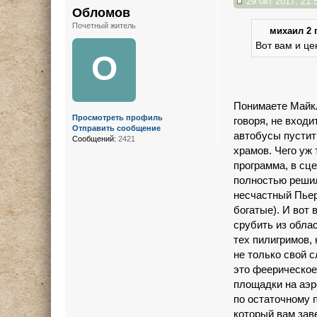
29 окт 2017, 21:
Обломов
Почетный житель
михаил 2 п
Вот вам и це
О
Понимаете Майкл
Просмотреть профиль
говоря, не входи
Отправить сообщение
автобусы пустит
Сообщений:
2421
храмов. Чего уж
программа, в сце
полностью реши
несчастный Пьер
богатые). И вот 
срубить из обла
тех пилигримов,
не только свой с
это феерическое
площадки на аэр
по остаточному
который вам заве