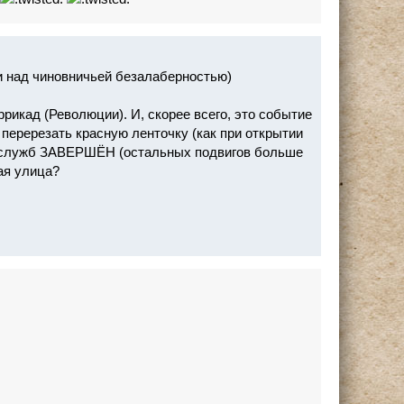
ти над чиновничьей безалаберностью)
икад (Революции). И, скорее всего, это событие
 перерезать красную ленточку (как при открытии
 служб ЗАВЕРШЁН (остальных подвигов больше
ая улица?