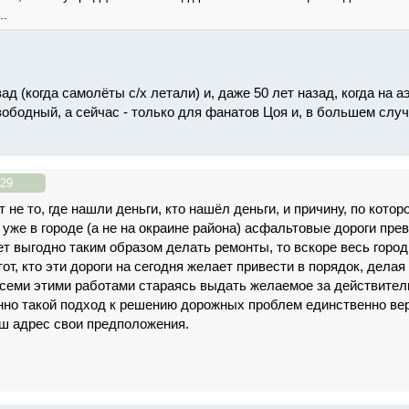
..
ад (когда самолёты с/х летали) и, даже 50 лет назад, когда на 
ободный, а сейчас - только для фанатов Цоя и, в большем случа
!
:29
 не то, где нашли деньги, кто нашёл деньги, и причину, по кот
 уже в городе (а не на окраине района) асфальтовые дороги пре
ет выгодно таким образом делать ремонты, то вскоре весь город
тот, кто эти дороги на сегодня желает привести в порядок, делая 
всеми этими работами стараясь выдать желаемое за действител
нно такой подход к решению дорожных проблем единственно верн
ш адрес свои предположения.