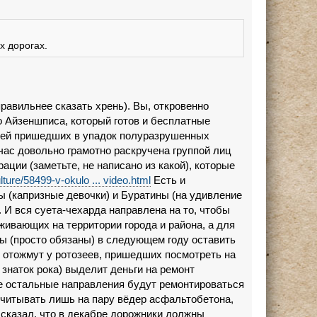
х дорогах.
равильнее сказать хрень). Вы, откровенно
го Айзеншписа, который готов и бесплатные
цией пришедших в упадок полуразрушенных
час довольно грамотно раскручена группой лиц
ации (заметьте, не написано из какой), которые
lture/58499-v-okulo ... video.html
Есть и
 (капризные девочки) и Буратины (на удивление
. И вся суета-чехарда направлена на то, чтобы
живающих на территории города и района, а для
ы (просто обязаны) в следующем году оставить
ры отожмут у ротозеев, пришедших посмотреть на
знаток рока) выделит деньги на ремонт
се остальные направления будут ремонтироваться
считывать лишь на пару вёдер асфальтобетона,
о сказал, что в декабре дорожники должны