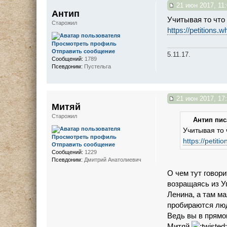
21 июн 2017, 11:
Антип
Учитывая то что
Старожил
https://petitions.w
Просмотреть профиль
Отправить сообщение
5.11.17.
Сообщений:
1789
Псевдоним:
Пустельга
21 июн 2017, 17
Митяй
Старожил
Антип писа
Учитывая то 
Просмотреть профиль
https://petiti
Отправить сообщение
Сообщений:
1229
Псевдоним:
Дмитрий Анатолиевич
О чем тут говор
возращаясь из У
Ленина, а там ма
пробираются люди
Ведь вы в прямом
Митяй