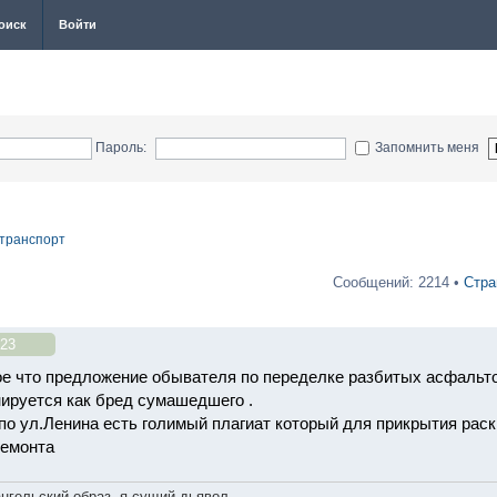
оиск
Войти
Пароль:
Запомнить меня
 транспорт
Сообщений: 2214 •
Стр
:23
е что предложение обывателя по переделке разбитых асфальт
ируется как бред сумашедшего .
 по ул.Ленина есть голимый плагиат который для прикрытия рас
ремонта
ангельский образ, я сущий дьявол.