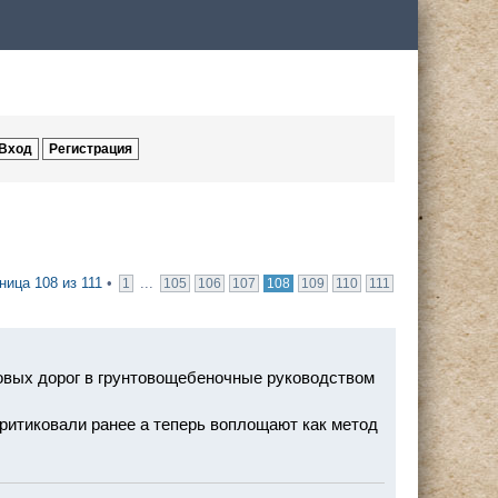
аница
108
из
111
•
...
1
105
106
107
108
109
110
111
овых дорог в грунтовощебеночные руководством
критиковали ранее а теперь воплощают как метод