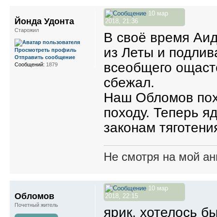
10 мар
Йонда Удонта
2018, 21:36
Старожил
В своё время Аи
из Леты и подлив
Просмотреть профиль
Отправить сообщение
всеобщего ощасте
Сообщений:
1879
сбежал.
Наш Обломов пох
походу. Теперь яд
законам тяготени
Не смотря на мой ан
10 мар
Обломов
2018, 22:15
Почетный житель
ярик. хотелось б