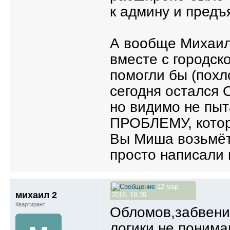
к админу и предъ
А вообще Михаил 
вместе с городск
помогли бы (похл
сегодня остался
но видимо не пы
ПРОБЛЕМУ, котору
Вы Миша возьмёт
просто написали 
12 мар
михаил 2
2018, 18:39
Квартирант
Обломов,забвени
логики не поним