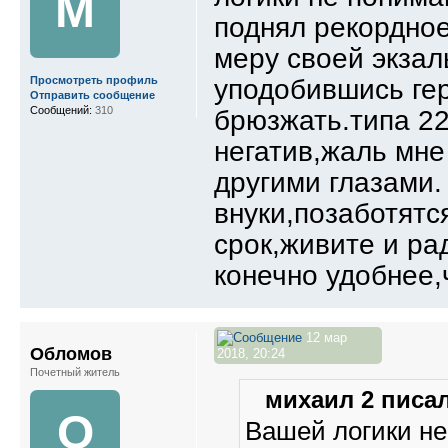
М
поднял рекордное
меру своей экзал
уподобившись ге
Просмотреть профиль
Отправить сообщение
Сообщений:
310
брюзжать.типа 22
негатив,жаль мне
другими глазами.
внуки,позаботятс
срок,живите и ра
конечно удобнее,
12 мар
Обломов
2018, 20:24
Почетный житель
михаил 2 писал
О
Вашей логики н