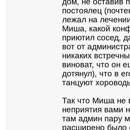
дом, не оставив п
постоялец (почте
лежал на лечени
Миша, какой конф
приютил сосед, д
вот от администр
никаких встречн
виноват, что он е
дотянул), что в е
танцуют хоровод
Так что Миша не
неприятия вами н
там админ пару м
расширено было