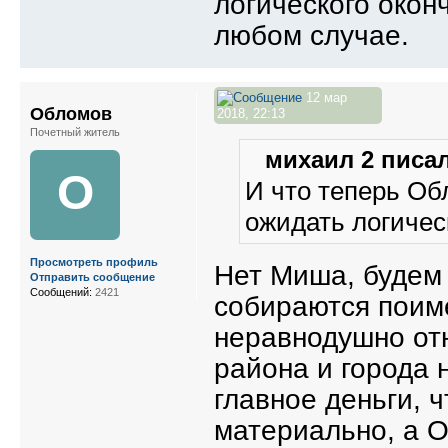
логического окон
любом случае.
12 мар
Обломов
2018, 22:13
Почетный житель
михаил 2 писал
О
И что теперь Об
ожидать логичес
Просмотреть профиль
Нет Миша, будем 
Отправить сообщение
Сообщений:
2421
собираются поиме
неравнодушно отн
района и города 
главное деньги, 
материально, а 