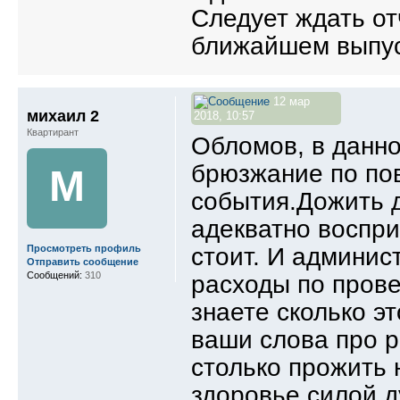
Следует ждать от
ближайшем выпуск
12 мар
михаил 2
2018, 10:57
Квартирант
Обломов, в данн
брюзжание по по
М
события.Дожить д
адекватно воспр
стоит. И админис
Просмотреть профиль
Отправить сообщение
Сообщений:
310
расходы по прове
знаете сколько э
ваши слова про р
столько прожить 
здоровье,силой д