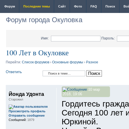
Форум
Последние темы
Сайт
Фото
FAQ
Поиск
Во
Форум города Окуловка
Имя:
Пароль:
100 Лет в Окуловке
Перейти:
Список форумов
›
Основные форумы
›
Разное
Ответить
10 мар
Йонда Удонта
2018, 19:06
Старожил
Гордитесь гражд
Сегодня 100 лет 
Просмотреть профиль
Отправить сообщение
Юркиной.
Сообщений:
1879