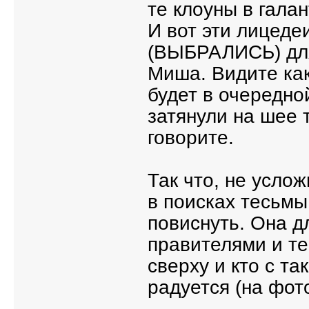
те клоуны в гала
И вот эти лицед
(ВЫБРАЛИСЬ) для
Миша. Видите как
будет в очередно
затянули на шее 
говорите.
Так что, не усло
в поисках тесьмы
повиснуть. Она д
правителями и те
сверху и кто с т
радуется (на фот