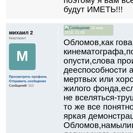
поэтому я вам в
будут ИМЕТЬ!!!
12 мар
михаил 2
2018, 21:09
Квартирант
Обломов,как гова
кинематографа,по
М
опусти,слова про
дееспособности 
мертвых или хоро
Просмотреть профиль
Отправить сообщение
Сообщений:
310
жилого фонда,есл
не вселяться-тру
то же все понятн
яркая демонстрац
Обломов,намылив