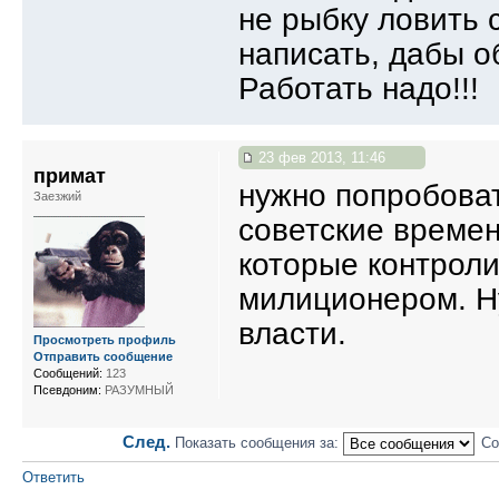
не рыбку ловить 
написать, дабы о
Работать надо!!!
23 фев 2013, 11:46
примат
нужно попробоват
Заезжий
советские време
которые контроли
милиционером. Н
власти.
Просмотреть профиль
Отправить сообщение
Сообщений:
123
Псевдоним:
РАЗУМНЫЙ
След.
Показать сообщения за:
Со
Ответить