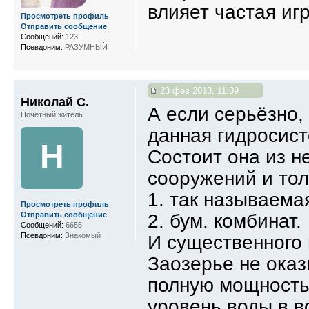
влияет частая игр
Просмотреть профиль
Отправить сообщение
Сообщений:
123
Псевдоним:
РАЗУМНЫЙ
23 фев 2013, 11:09
Николай С.
А если серьёзно,
Почетный житель
данная гидросист
Н
Состоит она из н
сооружений и тол
1. так называема
Просмотреть профиль
2. бум. комбинат.
Отправить сообщение
Сообщений:
6655
Псевдоним:
Знакомый
И существенного 
Заозерье не оказ
полную мощность,
уровень воды в 