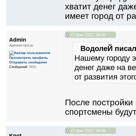
хватит денег даж
имеет город от р
23 фев 2013, 08:50
Admin
Администратор
ВодолеЙ писал(
Нашему городу эт
Просмотреть профиль
Отправить сообщение
денег даже на ве
Сообщений:
3431
от развития этог
После постройки 
спортсмены будут 
23 фев 2013, 08:56
Knot