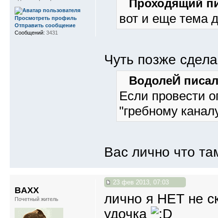
Проходящий пи
вот и еще тема дл
Просмотреть профиль
Отправить сообщение
Сообщений:
3431
Чуть позже сдела
ВодолеЙ писал(
Если провести о
"гребному каналу
Вас лично что та
23 фев 2013, 07:03
BAXX
лично я НЕТ не ск
Почетный житель
удочка