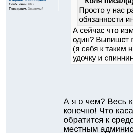
Коля писал(а)
Сообщений:
6655
Просто у нас 
Псевдоним:
Знакомый
обязанности ин
А сейчас что из
один? Выпишет п
(я себя к таким
удочку и спиннинг
А я о чем? Весь 
конечно! Что кас
обратится к сред
местным админист