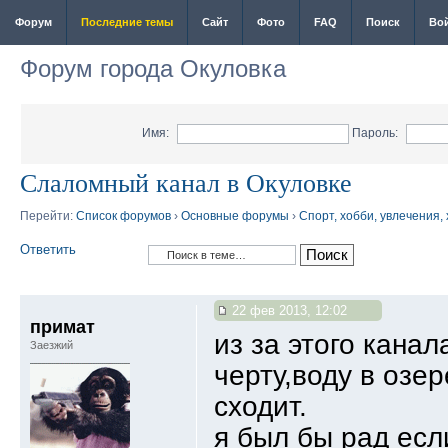
Форум
Последние темы
Сайт
Фото
FAQ
Поиск
Во
Форум города Окуловка
Имя:
Пароль:
Слаломный канал в Окуловке
Перейти:
Список форумов
›
Основные форумы
›
Спорт, хобби, увлечения,
Ответить
22 фев 2013, 12:02
примат
из за этого кана
Заезжий
черту,воду в озер
сходит.
я был бы рад есл