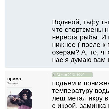
Водяной, тьфу ты
что спортсмены н
нереста рыбы. И 
нижнее ( после к
озерам? А, то, чт
нас я думаю вам н
23 фев 2013, 10:22
примат
подъем и пониже
Заезжий
температуру воды
лещ метал икру в
с икрой. заминка