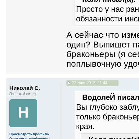
Просто у нас ра
обязанности инс
А сейчас что изм
один? Выпишет п
браконьеры (я се
поплывочную удочк
23 фев 2013, 11:44
Николай С.
Почетный житель
ВодолеЙ писал(
Вы глубоко забл
Н
только браконье
края.
Просмотреть профиль
Отправить сообщение