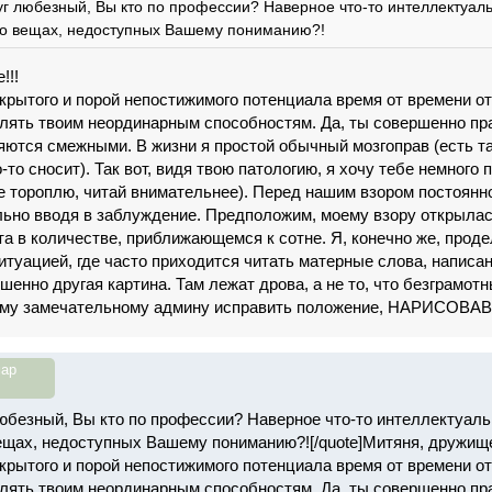
г любезный, Вы кто по профессии? Наверное что-то интеллектуаль
а о вещах, недоступных Вашему пониманию?!
!!!
скрытого и порой непостижимого потенциала время от времени о
лять твоим неординарным способностям. Да, ты совершенно п
яются смежными. В жизни я простой обычный мозгоправ (есть так
о-то сносит). Так вот, видя твою патологию, я хочу тебе немного
е тороплю, читай внимательнее). Перед нашим взором постоян
ьно вводя в заблуждение. Предположим, моему взору открылась
та в количестве, приближающемся к сотне. Я, конечно же, прод
итуацией, где часто приходится читать матерные слова, написан
шенно другая картина. Там лежат дрова, а не то, что безграмотн
му замечательному админу исправить положение, НАРИСОВАВ 
ар
юбезный, Вы кто по профессии? Наверное что-то интеллектуальн
вещах, недоступных Вашему пониманию?![/quote]Митяня, дружище
скрытого и порой непостижимого потенциала время от времени о
лять твоим неординарным способностям. Да, ты совершенно п