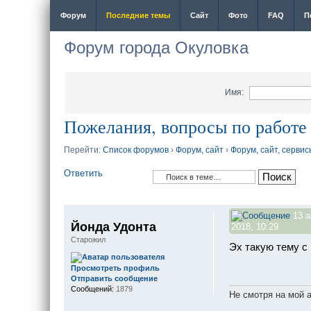
Форум
Последние темы
Сайт
Фото
FAQ
П
Форум города Окуловка
Имя:
Пожелания, вопросы по работе
Перейти:
Список форумов
›
Форум, сайт
›
Форум, сайт, сервис
Ответить
13 а
Йонда Удонта
2018, 10:29
Старожил
Эх такую тему с 
Просмотреть профиль
Отправить сообщение
Сообщений:
1879
Не смотря на мой 