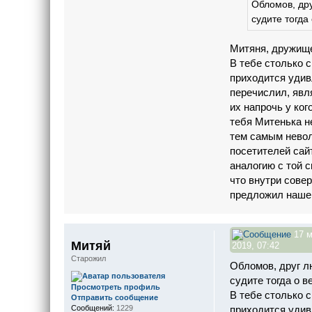
Обломов, дру
судите тогд
Митяня, дружище
В тебе столько 
приходится удив
перечислил, явл
их напрочь у ког
тебя Митенька н
тем самым невол
посетителей сай
аналогию с той с
что внутри совер
предложил наше
17 м
Митяй
2019, 07:42
Старожил
Обломов, друг л
судите тогда о 
Просмотреть профиль
В тебе столько 
Отправить сообщение
приходится удив
Сообщений:
1229