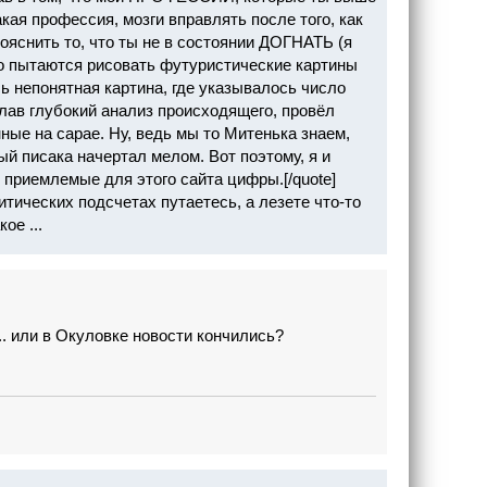
ая профессия, мозги вправлять после того, как
 пояснить то, что ты не в состоянии ДОГНАТЬ (я
но пытаются рисовать футуристические картины
 непонятная картина, где указывалось число
елав глубокий анализ происходящего, провёл
ные на сарае. Ну, ведь мы то Митенька знаем,
ый писака начертал мелом. Вот поэтому, я и
риемлемые для этого сайта цифры.[/quote]
ических подсчетах путаетесь, а лезете что-то
ое ...
.. или в Окуловке новости кончились?