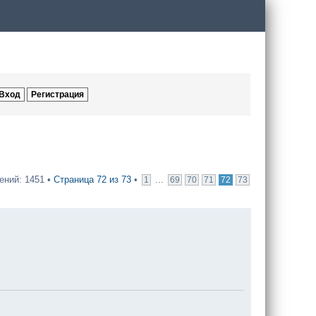
ний: 1451 •
Страница
72
из
73
•
...
1
69
70
71
72
73