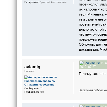
Псевдоним:
Дмитрий Анатолиевич
перечислил, явл
их напрочь у ког
тебя Митенька н
тем самым невол
посетителей сай
аналогию с той с
что внутри совер
предложил наше
Обломов, друг л
доказывать. Чтоб
10 а
aviamig
2019, 07:27
Новичок
Почему так сайт
Просмотреть профиль
Отправить сообщение
Сообщений:
91
Закатным отблеско
Псевдоним:
Mig
10 а