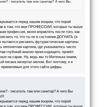
ное? - писатель там или санитар? А чего Вы
ткрывается перед нашим взором, что порой
рав в том, что мои ПРОФЕССИИ, которые ты выше
ая профессия, мозги вправлять после того, как
 пояснить то, что ты не в состоянии ДОГНАТЬ (я
но пытаются рисовать футуристические картины
 непонятная картина, где указывалось число
елав глубокий анализ происходящего, провёл
ные на сарае. Ну, ведь мы то Митенька знаем,
ый писака начертал мелом. Вот поэтому, я и
приемлемые для этого сайта цифры.
ое? - писатель там или санитар? А чего Вы
!!!
ткрывается перед нашим взором, что порой
рав в том, что мои ПРОФЕССИИ, которые ты выше