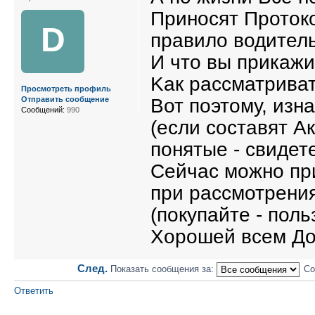
Приносят Протоко
D
правило водитель
И что вы прикажи
Kак рассматриват
Просмотреть профиль
Вот поэтому, изн
Отправить сообщение
Сообщений:
990
(если составят Ак
понятые - свидет
Сейчас можно пр
при рассмотрения
(покупайте - поль
Хорошей всем До
След.
Показать сообщения за:
Со
Ответить