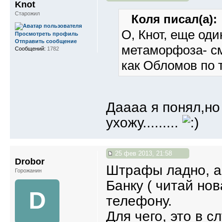
Knot
Старожил
Коля писал(а):
О, Кнот, еще оди
Просмотреть профиль
Отправить сообщение
метаморфоза- см
Сообщений:
1782
как Обломов по тихо
Даааа я понял,но
ухожу.........
25 фев 2013, 21:58
Drobor
Штрафы ладно, а 
Горожанин
Банку ( читай но
D
телефону.
Для чего, это в 