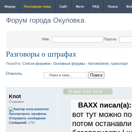
Форум
Последние темы
Сайт
Фото
FAQ
Поиск
Во
Форум города Окуловка
Имя:
Пароль:
Разговоры о штрафах
Перейти:
Список форумов
›
Основные форумы
›
Автомобили, транспорт
Ответить
25 фев 2013, 19:23
Knot
Старожил
BAXX писал(а):
вот тут можно по
Просмотреть профиль
Отправить сообщение
потом останавл
Сообщений:
1782