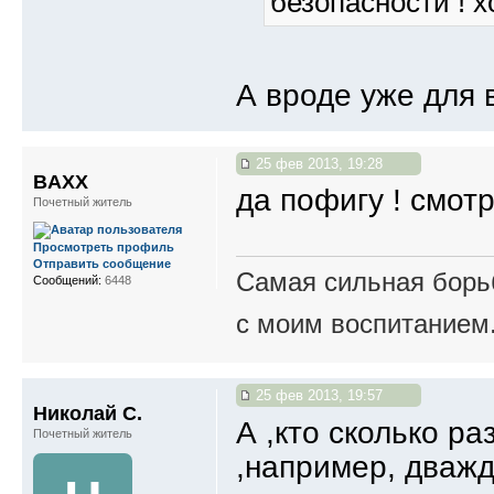
безопасности ! х
А вроде уже для 
25 фев 2013, 19:28
BAXX
да пофигу ! смот
Почетный житель
Просмотреть профиль
Отправить сообщение
Самая сильная борьб
Сообщений:
6448
с моим воспитанием
25 фев 2013, 19:57
Николай С.
А ,кто сколько р
Почетный житель
,например, дваж