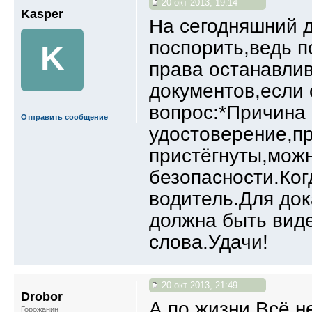
20 окт 2013, 19:14
Kasper
На сегодняшний д
поспорить,ведь п
K
права останавли
документов,если 
вопрос:*Причина
Отправить сообщение
удостоверение,пр
пристёгнуты,можн
безопасности.Ког
водитель.Для до
должна быть виде
слова.Удачи!
20 окт 2013, 21:49
Drobor
А по жизни Всё не
Горожанин