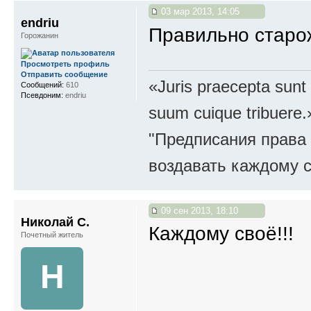
03 мар 2013, 14:05
endriu
Правильно старо
Горожанин
Просмотреть профиль
Отправить сообщение
«Juris praecepta sunt
Сообщений:
610
Псевдоним:
endriu
suum cuique tribuere.
"Предписания права 
воздавать каждому с
09 сен 2013, 18:10
Николай С.
Каждому своё!!!
Почетный житель
Н