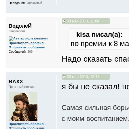
Псевдоним:
Знакомый
03 мар 2013, 11:04
ВодолеЙ
Квартирант
kisa писал(а):
по премии к 8 м
Просмотреть профиль
Отправить сообщение
Сообщений:
369
Надо сказать спа
03 мар 2013, 12:17
BAXX
я бы не сказал! 
Почетный житель
Самая сильная борьб
с моим воспитанием
Просмотреть профиль
Отправить сообщение