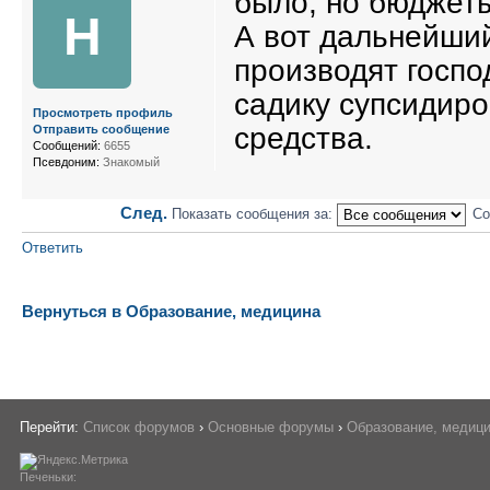
было, но бюджеты
Н
А вот дальнейши
производят госпо
садику супсидир
Просмотреть профиль
средства.
Отправить сообщение
Сообщений:
6655
Псевдоним:
Знакомый
След.
Показать сообщения за:
Со
Ответить
Вернуться в Образование, медицина
Перейти:
Список форумов
›
Основные форумы
›
Образование, медиц
Печеньки: