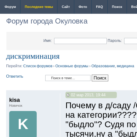
Форум
Последние темы
Сайт
Фото
FAQ
Поиск
Во
Форум города Окуловка
Имя:
Пароль:
дискриминация
Перейти:
Список форумов
›
Основные форумы
›
Образование, медицина
Ответить
02 мар 2013, 19:44
kisa
Почему в д/саду
Новичок
на категории????
K
"быдло"? Судя по
тысячи,ну а "быдл