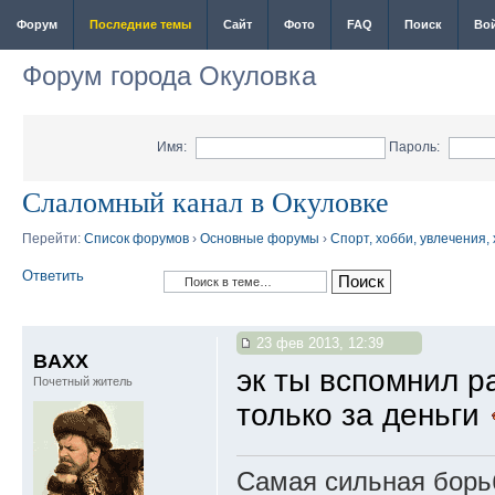
Форум
Последние темы
Сайт
Фото
FAQ
Поиск
Во
Форум города Окуловка
Имя:
Пароль:
Слаломный канал в Окуловке
Перейти:
Список форумов
›
Основные форумы
›
Спорт, хобби, увлечения,
Ответить
23 фев 2013, 12:39
BAXX
эк ты вспомнил р
Почетный житель
только за деньги
Самая сильная борьб