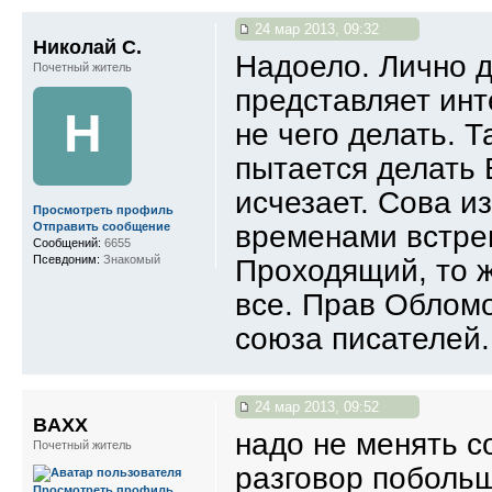
24 мар 2013, 09:32
Николай С.
Надоело. Лично д
Почетный житель
представляет ин
Н
не чего делать. Т
пытается делать 
исчезает. Сова и
Просмотреть профиль
временами встреп
Отправить сообщение
Сообщений:
6655
Псевдоним:
Знакомый
Проходящий, то ж
все. Прав Обломо
союза писателей.
24 мар 2013, 09:52
BAXX
надо не менять со
Почетный житель
разговор побольш
Просмотреть профиль