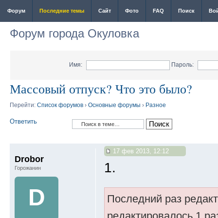
Форум
Последние темы
Сайт
Фото
FAQ
Поиск
Во
Форум города Окуловка
Имя:
Пароль:
Массовый отпуск? Что это было?
Перейти:
Список форумов
›
Основные форумы
›
Разное
Ответить
17 фев 2013, 12:12
Drobor
1.
Горожанин
D
Последний раз редак
редактировалось 1 ра