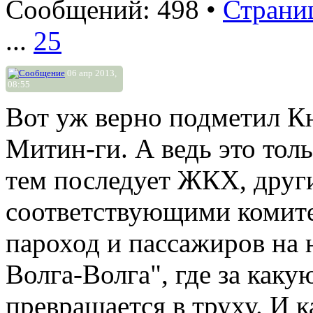
Сообщений: 498 •
Страни
...
25
06 апр 2013,
08:55
Вот уж верно подметил Кно
Митин-ги. А ведь это тол
тем последует ЖКХ, друг
соответствующими комите
пароход и пассажиров на 
Волга-Волга", где за каку
превращается в труху. И к