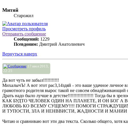
Митяй
Старожил
Просмотреть профиль
Отправить сообщение
Сообщений:
1229
Псевдоним:
Дмитрий Анатолиевич
Вернуться наверх
17 июл 2013,
22:25
Да вот чуть не забыл!!!!!!!!!!!
МихалычЪ! А вот этот рас3,14здяй - это ваше удачное личное в
грамотного родителя вырос такой не совсем обнадёживающий о
Драть надо было лучше в детстве!!!!!!!!!!!!!!!!!! Тогда бы в зре
КАК БУДТО ЧЕЛОВЕК ОДИН НА ПЛАНЕТЕ, И ОН БОГ А В
ЛЮБОВЬ КО ВСЕМУ СУЩЕМУ!!!! ПОМОГИ СТРАЖДУЩИ
И ТУПОСТИ, ЗЛА И НЕНВВИСТИ, ЖАДНОСТИ И МАНИИ 
Читаю и сравниваю вот эти два текста. Сколько общего, хотя 