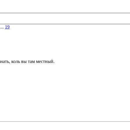
...
19
нать, коль вы там местный.