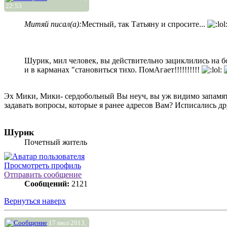
22:53
Митяй писал(а):
Местный, так Татьяну и спросите...
Шурик, мил человек, вы действительно зациклились на бо
и в карманах "становиться тихо. ПомАгает!!!!!!!!!!
Эх Мики, Мики- сердобольный Вы неуч, вы уж видимо запамято
задавать вопросы, которые я ранее адресов Вам? Исписались др
Шурик
Почетный житель
Просмотреть профиль
Отправить сообщение
Сообщений:
2121
Вернуться наверх
17 июл 2013,