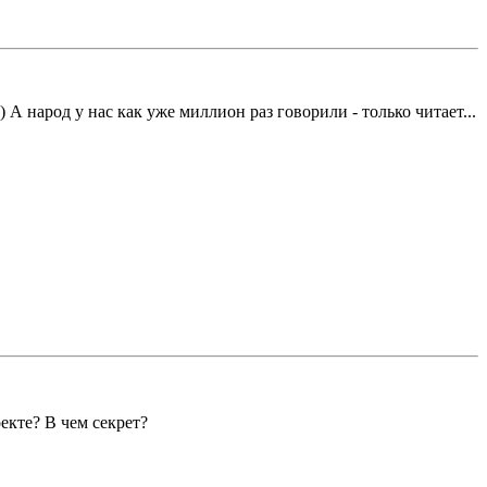
) А народ у нас как уже миллион раз говорили - только читает...
оекте? В чем секрет?