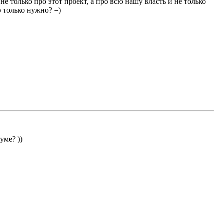
е только про этот проект, а про всю нашу власть и не только
о только нужно? =)
уме? ))