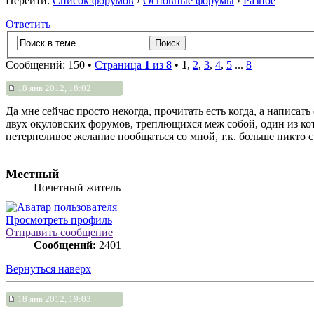
Перейти:
Список форумов
›
Основные форумы
›
Разное
Ответить
Сообщений: 150 •
Страница
1
из
8
•
1
,
2
,
3
,
4
,
5
...
8
18 янв 2012, 18:02
Да мне сейчас просто некогда, прочитать есть когда, а написа
двух окуловских форумов, треплющихся меж собой, один из кот
нетерпеливое желание пообщаться со мной, т.к. больше никто с
Местный
Почетный житель
Просмотреть профиль
Отправить сообщение
Сообщений:
2401
Вернуться наверх
18 янв 2012, 19:03