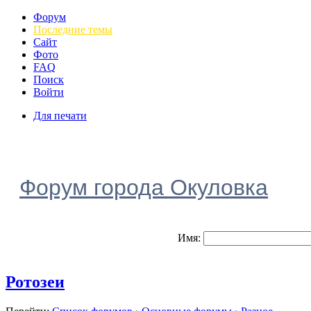
Форум
Последние темы
Сайт
Фото
FAQ
Поиск
Войти
Для печати
Форум города Окуловка
Имя:
Ротозеи