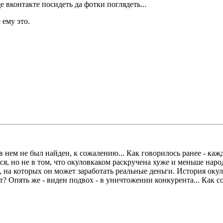
 вконтакте посидеть да фотки поглядеть...
 ему это.
в нем не был найден, к сожалению... Как говорилось ранее - каж
я, но не в том, что окуловкаком раскручена хуже и меньше народу
 на которых он может заработать реальные деньги. История окуло
? Опять же - виден подвох - в уничтожении конкурента... Как соз