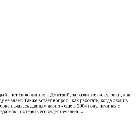
дый гнет свою линию... Дмитрий, за развитие е-окуловки, как
 ее знает. Также встает вопрос - как работать, когда люди в
вка началась давным давно - еще в 2004 году, начиная с
датель - потерять его будет печально...