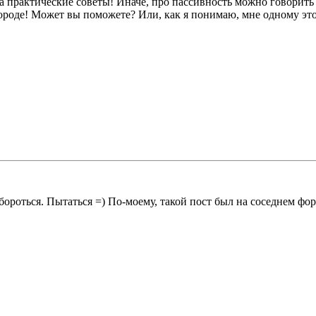
а практические советы! Иначе, про пассивность можно говорить н
 городе! Может вы поможете? Или, как я понимаю, мне одному эт
ороться. Пытаться =) По-моему, такой пост был на соседнем фор