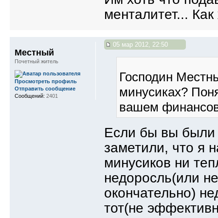
менталитет... Как
05 мар 2012, 22:50
Местный
Почетный житель
Господин Местны
Просмотреть профиль
минусиках? Поня
Отправить сообщение
Сообщений:
2401
вашем финансов
Если бы вы были
заметили, что я н
минусиков ни теп
недоросль(или не
окончательно) не
тот(не эффективн