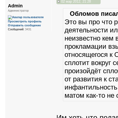
02 мар 2012, 21:28
Admin
Администратор
Обломов писал
Это вы про что р
Просмотреть профиль
Отправить сообщение
деятельности или
Сообщений:
3431
неизвестно кем 
прокламации вз
относящегося к О
сплотит вокруг 
произойдёт спло
от развития к ст
инфантильность 
матом как-то не 
Им хоть что пода