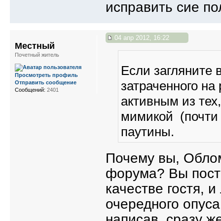
исправить сие п
04 апр 2012, 16:22
Местный
Почетный житель
Если загляните в
Просмотреть профиль
затраченного на
Отправить сообщение
Сообщений:
2401
активным из тех
мимикой (почти 
паутины.
Почему вы, Облом
форума? Вы пост
качестве гостя, 
очередного опуса
написав, сразу же