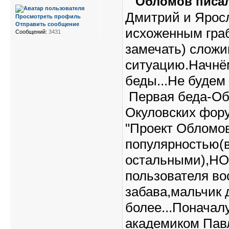
Обломов писал
Дмитрий и Яросл
Просмотреть профиль
Отправить сообщение
исхоженным граб
Сообщений:
3431
замечать) слож
ситуацию.Начнём
беды...Не будем 
Первая беда-Обл
Окуловских фору
"Проект Обломо
популярностью(в
остальными),НО.
пользователя во
забава,мальчик 
более...Поначал
академиком Павл