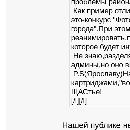
проблемы район
Как пример отли
это-конкурс "Фо
города".При этом
реанимировать,п
которое будет ин
Не знаю,раздел
админы,но оно в
P.S(Ярославу)На
картриджами,"во
ЩАСтье!
[/l][/l]
Нашей публике не