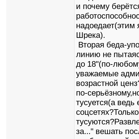
и почему берётс
работоспособност
надоедает(этим 
Шрека).
Вторая беда-упо
линию не пытаяс
до 18"(по-любо
уважаемые адми
возрастной ценз
по-серьёзному,но
тусуется(а ведь 
соцсетях?Только
тусуются?Развле
за..." вешать по