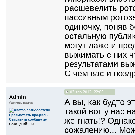
расшевелить рото
пассивным ротозе
одиночку, поняв 
остальную публик
могут даже и пре
выжимать с них ч
результатами выж
С чем вас и позд
03 апр 2012, 22:05
Admin
А вы, как будто 
Администратор
такой вот у нас н
Просмотреть профиль
же гнать!? Однако
Отправить сообщение
Сообщений:
3431
сожалению... Мож