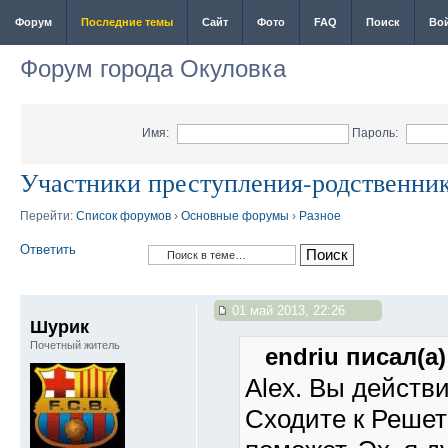
Форум
Последние темы
Сайт
Фото
FAQ
Поиск
Во
Форум города Окуловка
Имя:
Пароль:
Участники преступления-родственни
Перейти:
Список форумов
›
Основные форумы
›
Разное
Ответить
01 май 2013, 22:26
Шурик
Почетный житель
endriu писал(а)
Alex. Вы действ
Сходите к Решет