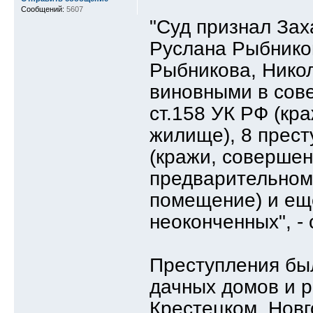
Сообщений:
5607
"Суд признал Зах
Руслана Рыбнико
Рыбникова, Никол
виновными в сове
ст.158 УК РФ (кр
жилище), 8 престу
(кражи, совершен
предварительному
помещение) и еще
неоконченных", -
Преступления бы
дачных домов и 
Крестецком, Новг