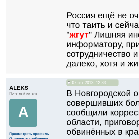
Россия ещё не очу
что таить и сейч
"
жгут
" Лишняя ин
информатору, при
сотрудничество и
далеко, хотя и ж
07 окт 2013, 12:33
ALEKS
В Новгородской о
Почетный житель
совершивших бол
A
сообщили коррес
области, пригово
обвинённых в кра
Просмотреть профиль
Отправить сообщение