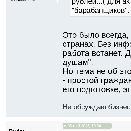
рублей...( для 
Сообщений:
1828
"барабанщиков".
Это было всегда,
странах. Без ин
работа встанет. 
душам".
Но тема не об эт
- простой гражда
его подготовке, 
Не обсуждаю бизнес,
03 май 2013, 10:34
Drobor