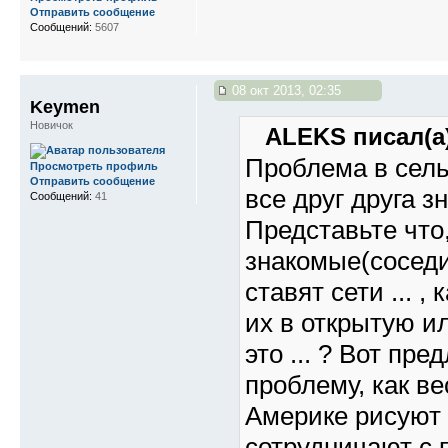
Отправить сообщение
Сообщений:
5607
08 окт 2013, 02:35
Keymen
Новичок
ALEKS писал(а)
Проблема в сель
Просмотреть профиль
Отправить сообщение
все друг друга з
Сообщений:
41
Представьте что
знакомые(соседи
ставят сети ... 
их в открытую ил
это ... ? Вот пр
проблему, как ве
Америке рисуют 
сотрудничают с п