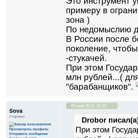
Это инструмент у
примеру в ограни
зона )
По недомыслию д
В России после 
поколение, чтобы
-стукачей.
При этом Государ
млн рублей...( д
"барабанщиков".
03 май 2013, 01:53
Sova
Старожил
Drobor писал(а)
При этом Госуда
Просмотреть профиль
Отправить сообщение