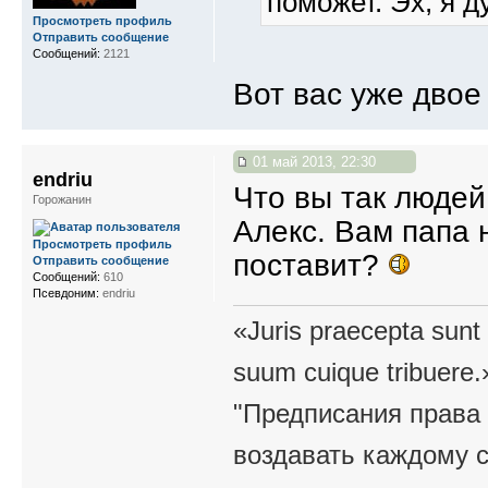
поможет. Эх, я д
Просмотреть профиль
Отправить сообщение
Сообщений:
2121
Вот вас уже дво
01 май 2013, 22:30
endriu
Что вы так людей
Горожанин
Алекс. Вам папа н
Просмотреть профиль
поставит?
Отправить сообщение
Сообщений:
610
Псевдоним:
endriu
«Juris praecepta sunt
suum cuique tribuere.
"Предписания права 
воздавать каждому с