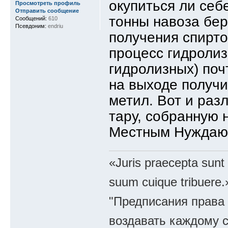
окупиться ли се
Просмотреть профиль
Отправить сообщение
тонны навоза бер
Сообщений:
610
Псевдоним:
endriu
получения спирт
процесс гидролиз
гидролизных) поч
на выходе получи
метил. Вот и раз
тару, собранную н
Местным Нуждаю
«Juris praecepta sunt
suum cuique tribuere.
"Предписания права 
воздавать каждому с