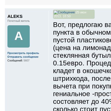
25 июн
ALEKS
2013, 18:50
Почетный житель
Вот, предлогаю 
пункта в обычно
A
пустой пластиков
(цена на лимонад 
стеклянная бутыл
Просмотреть профиль
Отправить сообщение
Сообщений:
5607
0.15евро. Процед
кладет в окошечк
штрихкода, после
вычета при покупк
гениальное -прос
состовляет до 40
сколько стоит пус