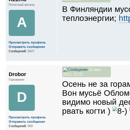
Почетный житель
В Финляндии мус
теплоэнергии;
htt
A
Просмотреть профиль
Отправить сообщение
Сообщений:
5607
11 июн
Drobor
2013, 23:25
Горожанин
Осень не за гора
Вон мусьё Обломо
D
видимо новый деф
рвать когти )
Просмотреть профиль
Отправить сообщение
Сообщений:
990