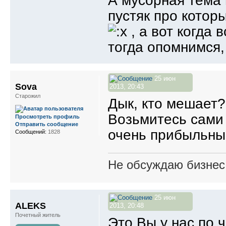
А мусорная тема 
пустяк про котор
, а вот когда 
тогда опомнимся,
25 июн
Sova
2013, 20:43
Старожил
Дык, кто мешает?
Возьмитесь сами 
Просмотреть профиль
Отправить сообщение
очень прибыльны
Сообщений:
1828
Не обсуждаю бизнес,
25 июн
ALEKS
2013, 20:48
Почетный житель
Это Вы у нас по ч