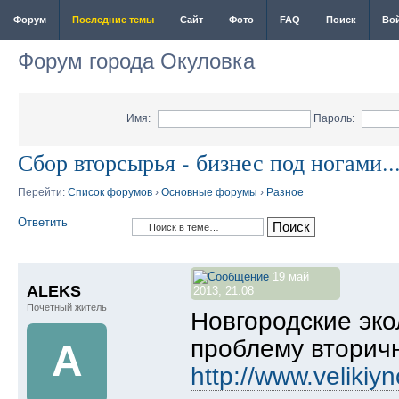
Форум
Последние темы
Сайт
Фото
FAQ
Поиск
Во
Форум города Окуловка
Имя:
Пароль:
Сбор вторсырья - бизнес под ногами..
Перейти:
Список форумов
›
Основные форумы
›
Разное
Ответить
19 май
ALEKS
2013, 21:08
Почетный житель
Новгородские эко
проблему вторич
A
http://www.velikiy