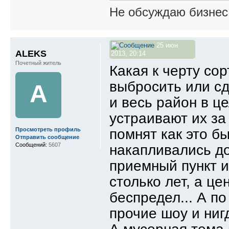
Не обсуждаю бизнес,
25 июн
ALEKS
2013, 20:14
Почетный житель
Какая к черту со
выбросить или с
A
и весь район в ц
устраивают их з
помнят как это б
Просмотреть профиль
Отправить сообщение
Сообщений:
5607
накапливались до
приемный пункт и
столько лет, а це
беспредел... А п
прочие шоу и ниг