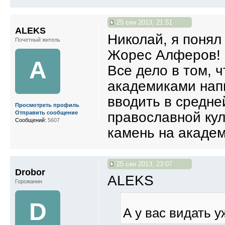
25 сен 2013, 21:51
ALEKS
Николай, я понял
Почетный житель
Жорес Алферов!
A
Все дело в том, 
академиками нап
вводить в средне
Просмотреть профиль
православной кул
Отправить сообщение
Сообщений:
5607
камень на акаде
25 сен 2013, 23:07
Drobor
ALEKS
Горожанин
D
А у вас видать 