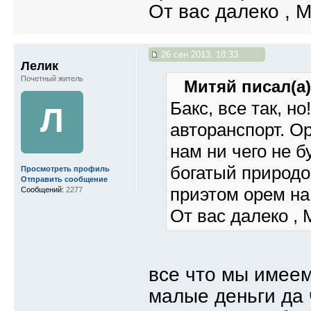
От вас далеко , М
26 сен 2013, 18:33
Лелик
Почетный житель
Митяй писал(а)
Бакс, все так, н
Л
авторанспорт. Ор
нам ни чего не б
богатый природо
Просмотреть профиль
Отправить сообщение
приэтом орем на
Сообщений:
2277
От вас далеко , 
все что мы имеем
малые деньги да 