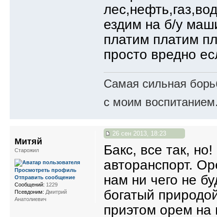
лес,нефть,газ,во
ездим на б/у маш
платим платим пла
просто вредно ес
Самая сильная борьб
с моим воспитанием
26 сен 2013, 18:23
Митяй
Бакс, все так, но
Старожил
авторанспорт. Оре
Просмотреть профиль
нам ни чего не бу
Отправить сообщение
Сообщений:
1229
богатый природой
Псевдоним:
Дмитрий
Анатолиевич
приэтом орем на