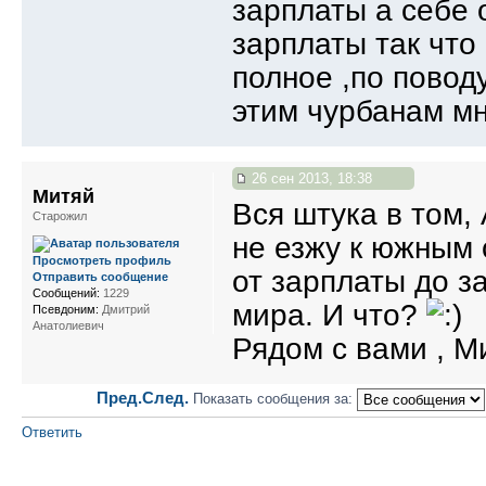
зарплаты а себе
зарплаты так что
полное ,по поводу
этим чурбанам мн
26 сен 2013, 18:38
Митяй
Вся штука в том,
Старожил
не езжу к южным 
Просмотреть профиль
от зарплаты до з
Отправить сообщение
Сообщений:
1229
мира. И что?
Псевдоним:
Дмитрий
Анатолиевич
Рядом с вами , Ми
Пред.
След.
Показать сообщения за:
Ответить