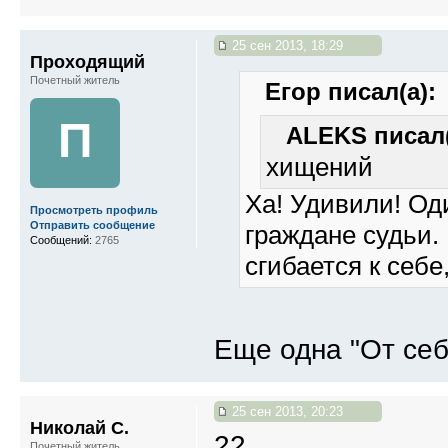
25 сен 2013, 18:29
Проходящий
Почетный житель
Егор писал(а):
П
ALEKS писал(
хищений
Ха! Удивили! Оди
Просмотреть профиль
Отправить сообщение
граждане судьи.
Сообщений:
2765
сгибается к себе,
Еще одна "От себя
25 сен 2013, 20:23
Николай С.
22
Почетный житель