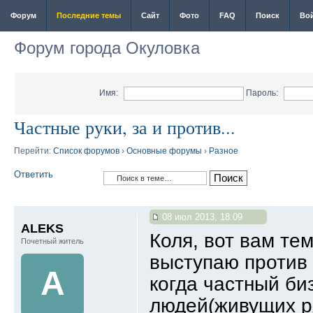
Форум
Последние темы
Сайт
Фото
FAQ
Поиск
Во
Форум города Окуловка
Имя:
Пароль:
Частные руки, за и против...
Перейти:
Список форумов
›
Основные форумы
›
Разное
Ответить
08 июл 2013, 18:09
ALEKS
Коля, вот вам тем
Почетный житель
выступаю против 
A
когда частный би
людей(живущих ря