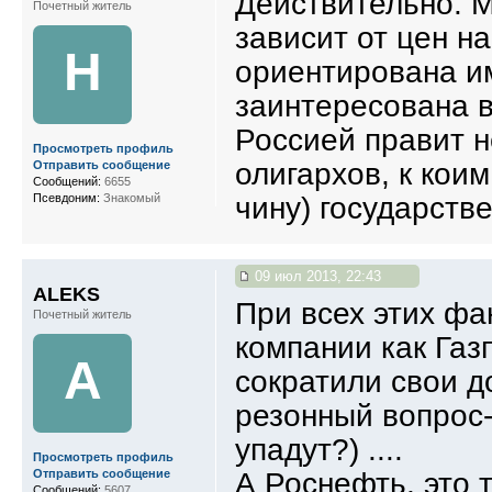
Действительно. М
Почетный житель
зависит от цен н
Н
ориентирована им
заинтересована в
Россией правит н
Просмотреть профиль
олигархов, к кои
Отправить сообщение
Сообщений:
6655
Псевдоним:
Знакомый
чину) государств
09 июл 2013, 22:43
ALEKS
При всех этих фа
Почетный житель
компании как Газ
A
сократили свои д
резонный вопрос- 
упадут?) ....
Просмотреть профиль
А Роснефть, это 
Отправить сообщение
Сообщений:
5607