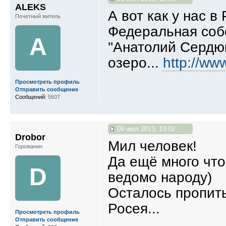
ALEKS
А вот как у нас в
Почетный житель
Федеральная собстве
A
''Анатолий Сердю
озеро...
http://ww
Просмотреть профиль
Отправить сообщение
Сообщений:
5607
09 июл 2013, 13:02
Drobor
Мил человек!
Горожанин
Да ещё много что
D
ведомо народу)
Осталось пропит
Росея...
Просмотреть профиль
Отправить сообщение