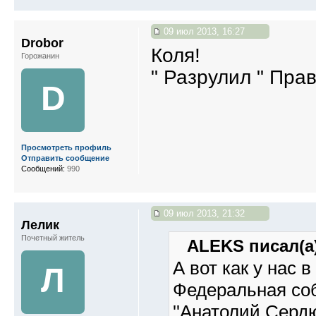
09 июл 2013, 16:27
Drobor
Коля!
Горожанин
" Разрулил " Пра
D
Просмотреть профиль
Отправить сообщение
Сообщений:
990
09 июл 2013, 21:32
Лелик
Почетный житель
ALEKS писал(а)
А вот как у нас 
Л
Федеральная собств
''Анатолий Сердю