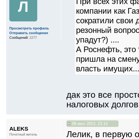
При всех этих ф
Л
компании как Газ
сократили свои д
резонный вопрос-
Просмотреть профиль
Отправить сообщение
упадут?) ....
Сообщений:
2277
А Роснефть, это 
пришла на смену
власть имущих...
дак это все прос
налоговых долгов
09 июл 2013, 23:14
ALEKS
Лелик, в первую 
Почетный житель