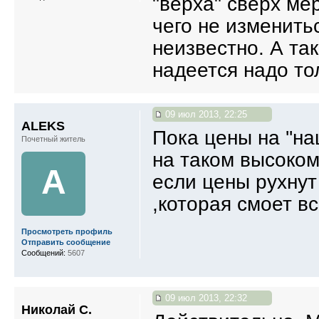
"верха" сверх мер
чего не изменитьс
неизвестно. А та
надеется надо тол
09 июл 2013, 22:25
ALEKS
Пока цены на ''на
Почетный житель
на таком высоком
A
если цены рухнут 
,которая смоет всех и 
Просмотреть профиль
Отправить сообщение
Сообщений:
5607
09 июл 2013, 22:32
Николай С.