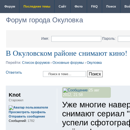
Форум
Последние темы
Сайт
Фото
FAQ
Поиск
Во
Форум города Окуловка
Имя:
Пароль:
В Окуловском районе снимают кино!
Перейти:
Список форумов
›
Основные форумы
›
Окуловка
Ответить
25 авг
Knot
2012, 21:58
Старожил
Уже многие навер
снимают сериал "
Просмотреть профиль
Отправить сообщение
успели сфотограф
Сообщений:
1782