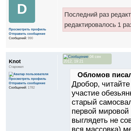
D
Последний раз редак
редактировалось 1 ра
Просмотреть профиль
Отправить сообщение
Сообщений:
990
04 сен
Knot
2012, 19:21
Старожил
Обломов писал
Просмотреть профиль
Дробор, читайт
Отправить сообщение
Сообщений:
1782
участие обезьян
старый самосвал
первой мировой 
выглядеть не сов
вся массовка) м