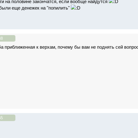
ги на половине закончатся, если вообще найдутся
забыли еще денежек на "попилить"
48
ба приближенная к верхам, почему бы вам не поднять сей вопро
55