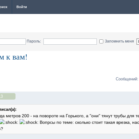
оиск
Войти
Пароль:
Запомнить меня
м к вам!
Сообщений:
13
исал(а):
да метров 200 - на повороте на Горького, а "они" тянут трубы для т
Вопрсы по теме: сколько стоит такая врезка, н
о?