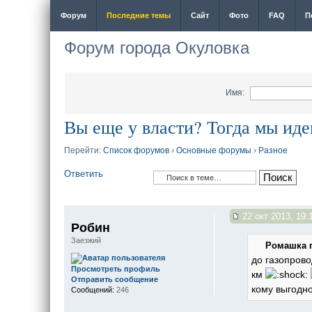
Форум
Последние темы
Сайт
Фото
FAQ
П
Форум города Окуловка
Имя:
Вы еще у власти? Тогда мы иде
Перейти:
Список форумов
›
Основные форумы
›
Разное
Ответить
22 окт 2013, 19:
Робин
Заезжий
Ромашка п
до газопрово
Просмотреть профиль
км
Отправить сообщение
кому выгодн
Сообщений:
246