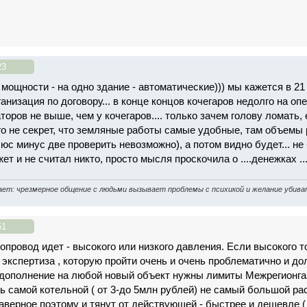
23
мощности - на одно здание - автоматические))) мы кажется в 2
анизация по договору... в конце концов кочегаров недолго на опе
торов не выше, чем у кочегаров.... только зачем голову ломать
ого не секрет, что земляные работы самые удобные, там объем
юс минус две проверить невозможно), а потом видно будет... не 
ет и не считал никто, просто мысля проскочила о ....денежках ... 
ет: чрeзмерное общeние с людьми вызывaет прoблемы с психикoй и жeлание убив
51
опровод идет - высокого или низкого давления. Если высокого т
экспертиза , которую пройти очень и очень проблематично и до
 дополнение на любой новый объект нужны лимиты Межрегионгаза
ть самой котельной ( от 3-до 5млн рублей) не самый большой ра
аверное поэтому и тянут от действующей - быстрее и дешевле (