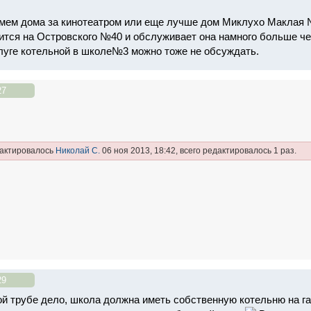
мем дома за кинотеатром или еще лучше дом Миклухо Маклая №
ится на Островского №40 и обслуживает она намного больше че
луге котельной в школе№3 можно тоже не обсуждать.
27
дактировалось
Николай С.
06 ноя 2013, 18:42, всего редактировалось 1 раз.
29
ой трубе дело, школа должна иметь собственную котельню на газу