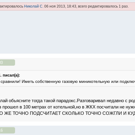
дактировалось
Николай С.
06 ноя 2013, 18:43, всего редактировалось 1 раз.
03
 писал(а):
н сравнили! Иметь собственную газовую миникотельную или подклю
ай обьясните тогда такой парадокс.Разговаривал недавно с ро
аз прошел в 100 метрах от котельной,но в ЖКХ посчитали не нуж
х.КТО ЖЕ ТОЧНО ПОДСЧИТАЕТ СКОЛЬКО ТОЧНО СОЖГЛИ И 
16