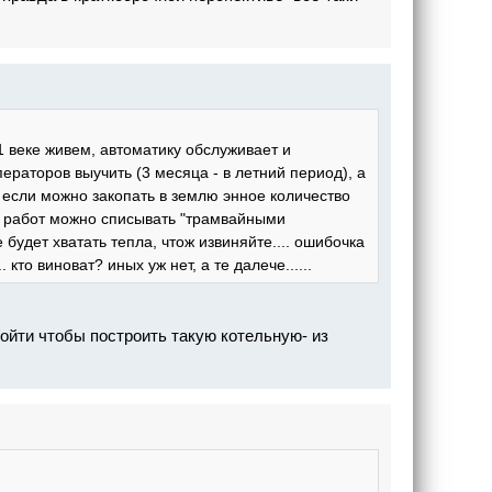
1 веке живем, автоматику обслуживает и
ператоров выучить (3 месяца - в летний период), а
, если можно закопать в землю энное количество
ы работ можно списывать "трамвайными
 будет хватать тепла, чтож извиняйте.... ошибочка
 кто виноват? иных уж нет, а те далече......
ройти чтобы построить такую котельную- из