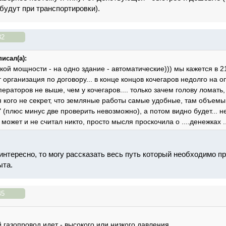
будут при транспортировки).
32
исал(а):
кой мощности - на одно здание - автоматические))) мы кажется в 2
 организация по договору... в конце концов кочегаров недолго на о
ператоров не выше, чем у кочегаров.... только зачем голову ломать
я кого не секрет, что земляные работы самые удобные, там объем
 (плюс минус две проверить невозможно), а потом видно будет... не
 может и не считал никто, просто мысля проскочила о ....денежках ...
интересно, то могу рассказать весь путь который необходимо п
ыта.
45
 газопровод идет - высокого или низкого давления