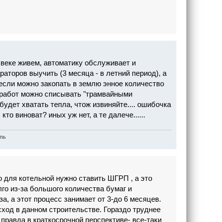
1 веке живем, автоматику обслуживает и
раторов выучить (3 месяца - в летний период), а
, если можно закопать в землю энное количество
ы работ можно списывать "трамвайными
будет хватать тепла, чтож извиняйте.... ошибочка
кто виноват? иных уж нет, а те далече......
aть
о для котельной нужно ставить ШГРП , а это
лго из-за большого количества бумаг и
, а этот процесс занимает от 3-до 6 месяцев.
сход в данном строительстве. Гораздо труднее
 правда в краткосрочной перспективе- все-таки