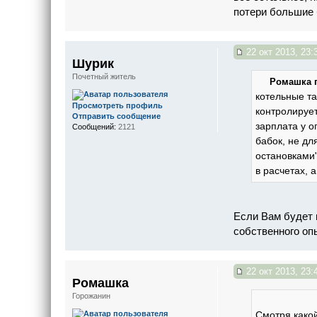
потери большие 
22 окт 2013, 23:
Шурик
Почетный житель
Ромашка п
котельные та
Просмотреть профиль
контролирует
Отправить сообщение
зарплата у о
Сообщений:
2121
бабок, не дл
остановками"
в расчетах, а
Если Вам будет 
собственного оп
22 окт 2013, 23:
Ромашка
Горожанин
Смотря какой