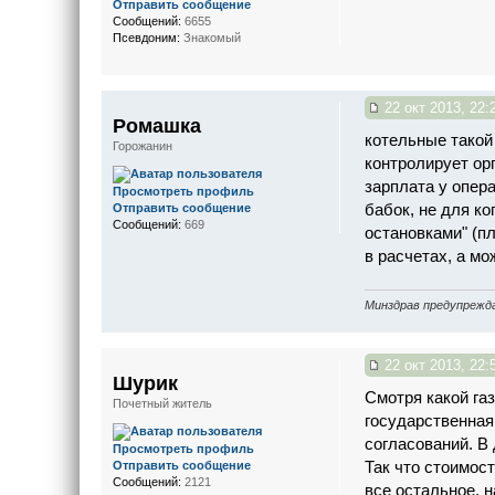
Отправить сообщение
Сообщений:
6655
Псевдоним:
Знакомый
22 окт 2013, 22:
Ромашка
котельные такой 
Горожанин
контролирует орг
зарплата у опера
Просмотреть профиль
бабок, не для к
Отправить сообщение
Сообщений:
669
остановками" (пл
в расчетах, а мож
Mинздрaв прeдупрежда
22 окт 2013, 22:
Шурик
Смотря какой газ
Почетный житель
государственная 
согласований. В
Просмотреть профиль
Так что стоимос
Отправить сообщение
Сообщений:
2121
все остальное, н