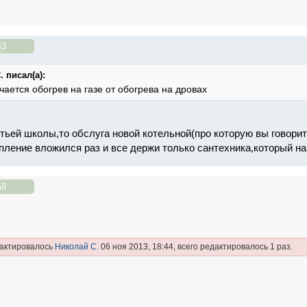
43
 писал(а):
чается обогрев на газе от обогрева на дровах
етьей школы,то обслуга новой котельной(про которую вы говори
пление вложился раз и все держи только сантехника,который нав
58
дактировалось
Николай С.
06 ноя 2013, 18:44, всего редактировалось 1 раз.