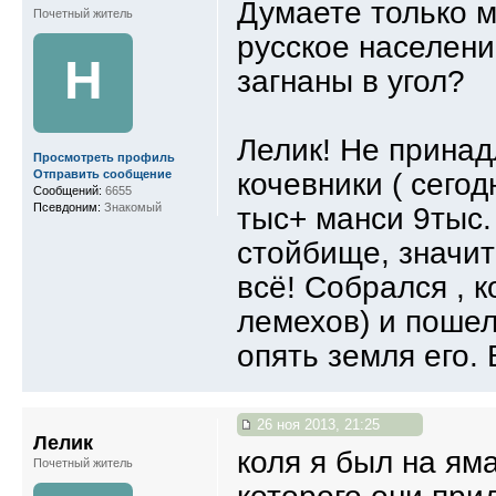
Думаете только 
Почетный житель
русское населени
Н
загнаны в угол?
Лелик! Не принад
Просмотреть профиль
кочевники ( сегод
Отправить сообщение
Сообщений:
6655
Псевдоним:
Знакомый
тыс+ манси 9тыс.
стойбище, значит 
всё! Собрался , к
лемехов) и поше
опять земля его. 
26 ноя 2013, 21:25
Лелик
коля я был на ям
Почетный житель