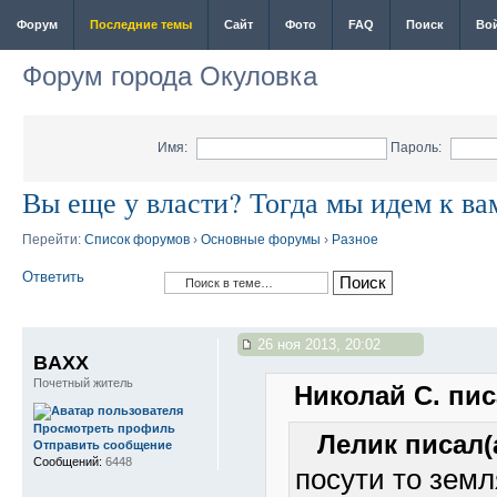
Форум
Последние темы
Сайт
Фото
FAQ
Поиск
Во
Форум города Окуловка
Имя:
Пароль:
Вы еще у власти? Тогда мы идем к ва
Перейти:
Список форумов
›
Основные форумы
›
Разное
Ответить
26 ноя 2013, 20:02
BAXX
Почетный житель
Николай С. пис
Просмотреть профиль
Лелик писал(
Отправить сообщение
Сообщений:
6448
посути то земл