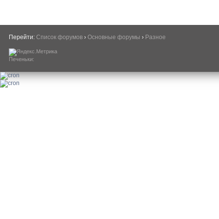
Перейти:
Список форумов
›
Основные форумы
›
Разное
Печеньки: