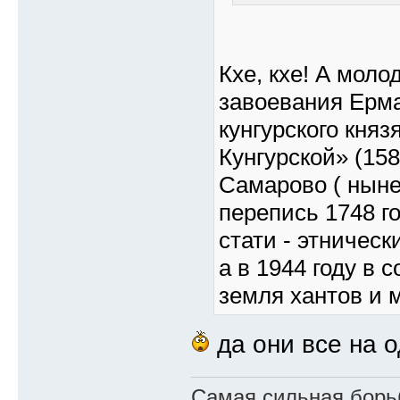
Кхе, кхе! А моло
завоевания Ерма
кунгурского кня
Кунгурской» (158
Самарово ( ныне
перепись 1748 г
стати - этническ
а в 1944 году в 
земля хантов и 
да они все на 
Самая сильная борьб