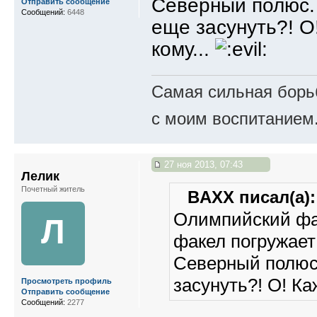
Северный полюс. 
Отправить сообщение
Сообщений:
6448
еще засунуть?! О
кому...
Самая сильная борьб
с моим воспитанием
27 ноя 2013, 07:43
Лелик
Почетный житель
BAXX писал(а):
Олимпийский фа
Л
факел погружает
Северный полюс.
засунуть?! О! Ка
Просмотреть профиль
Отправить сообщение
Сообщений:
2277