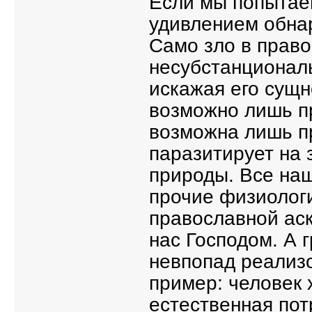
Если мы попытаем
удивлением обнар
Само зло в прав
несубстанциональ
искажая его сущн
возможно лишь п
возможна лишь пр
паразитирует на 
природы. Все наш
прочие физиологи
православной аск
нас Господом. А 
невпопад реализ
пример: человек 
естественная пот