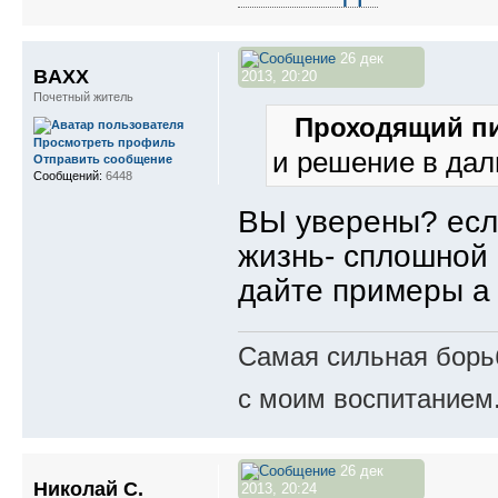
26 дек
BAXX
2013, 20:20
Почетный житель
Проходящий пи
Просмотреть профиль
и решение в дал
Отправить сообщение
Сообщений:
6448
ВЫ уверены? если
жизнь- сплошной г
дайте примеры а 
Самая сильная борьб
с моим воспитанием
26 дек
Николай С.
2013, 20:24