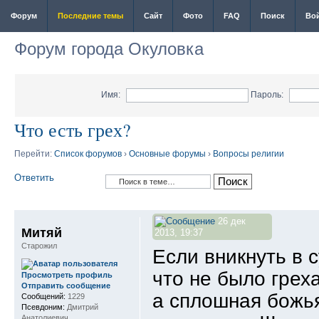
Форум
Последние темы
Сайт
Фото
FAQ
Поиск
Во
Форум города Окуловка
Имя:
Пароль:
Что есть грех?
Перейти:
Список форумов
›
Основные форумы
›
Вопросы религии
Ответить
26 дек
Митяй
2013, 19:37
Старожил
Если вникнуть в с
что не было греха
Просмотреть профиль
Отправить сообщение
а сплошная божья
Сообщений:
1229
Псевдоним:
Дмитрий
Анатолиевич