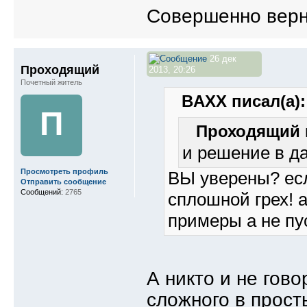
Совершенно верно
26 дек
Проходящий
2013, 20:26
Почетный житель
BAXX писал(а):
П
Проходящий п
и решение в д
Просмотреть профиль
ВЫ уверены? есл
Отправить сообщение
Сообщений:
2765
сплошной грех! а
примеры а не пу
А никто и не гово
сложного в прост