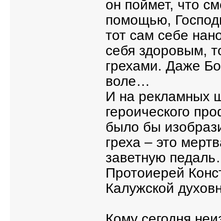
он поймет, что см
помощью, Господь
тот сам себе нан
себя здоровым, т
грехами. Даже Бо
воле…
И на рекламных щ
героического пр
было бы изобрази
греха – это мерт
заветную педал
Протоиерей Конс
Калужской духов
Кому сегодня неи