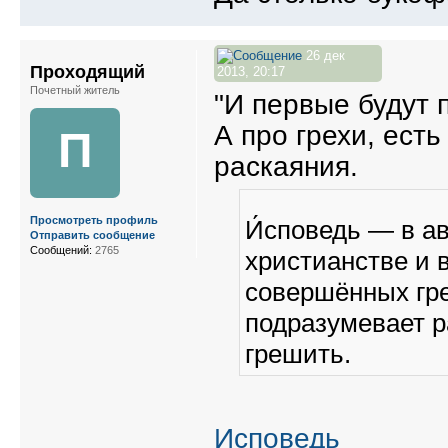
26 дек
Проходящий
2013, 20:17
Почетный житель
"И первые будут 
А про грехи, ест
П
раскаяния.
Просмотреть профиль
И́споведь — в а
Отправить сообщение
Сообщений:
2765
христианстве и 
совершённых гре
подразумевает р
грешить.
Исповедь