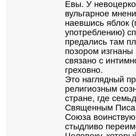
Евы. У невоцерк
вульгарное мнени
наевшись яблок (
употреблению) сп
предались там пл
позором изгнаны 
связано с интимн
греховно.
Это наглядный пр
религиозным созн
стране, где семь
Священным Писан
Союза воинствую
стыдливо переиме
Человеку, которы