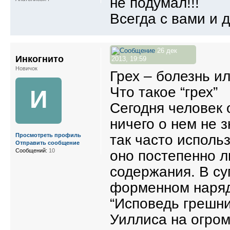
не подумал!!!
Всегда с вами и д
26 дек
Инкогнито
2013, 19:59
Новичок
Грех – болезнь и
Что такое “грех”
И
Сегодня человек 
ничего о нем не 
так часто использ
Просмотреть профиль
Отправить сообщение
Сообщений:
10
оно постепенно л
содержания. В су
форменном наряд
“Исповедь грешн
Уиллиса на огро