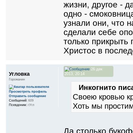
жизни, другое - 
одно - смоковница
узнали они, что н
сделали себе опоя
только прикрыть 
Христос в послед
26 дек
Угловка
2013, 20:14
Горожанин
Инкогнито писа
Просмотреть профиль
Своею кровью кр
Отправить сообщение
Сообщений:
609
Хоть мы простим,
Псевдоним:
гУгл
Да столько букоф