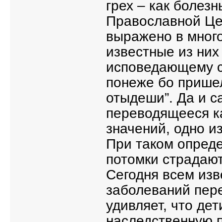
грех – как болезн
Православной Це
выражено в мног
известные из них
исповедающему св
понеже бо пришел
отыдеши”. Да и с
переводящееся ка
значений, одно из
При таком опреде
потомки страдают
Сегодня всем изв
заболеваний пере
удивляет, что дет
наследственную п