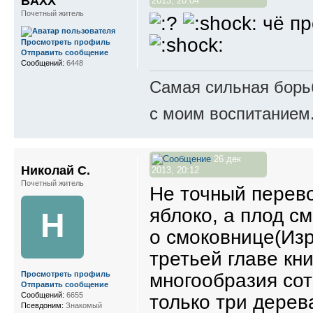
BAXX
2013, 20:04
Почетный житель
чё пр
Просмотреть профиль
Отправить сообщение
Сообщений:
6448
Самая сильная борьб
с моим воспитанием
26 дек
Николай С.
2013, 20:12
Почетный житель
Не точный перево
яблоко, а плод с
Н
о смоковнице(Изр
третьей главе кн
многообразия со
Просмотреть профиль
Отправить сообщение
Сообщений:
6655
только три дерев
Псевдоним:
Знакомый