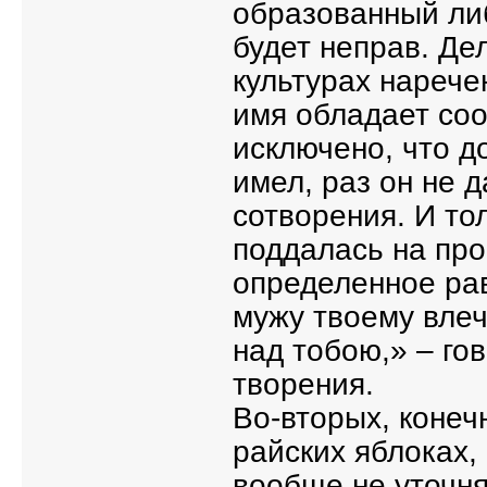
образованный либ
будет неправ. Де
культурах нарече
имя обладает со
исключено, что д
имел, раз он не 
сотворения. И то
поддалась на пр
определенное ра
мужу твоему влеч
над тобою,» – го
творения.
Во-вторых, конеч
райских яблоках,
вообще не уточня