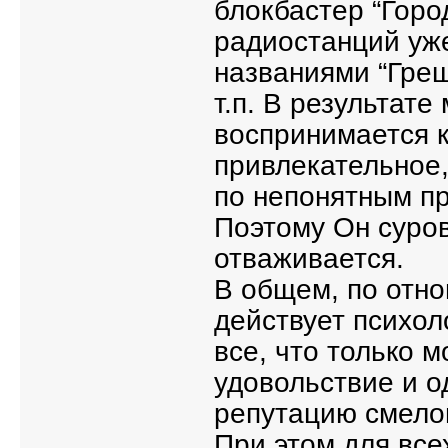
блокбастер “Горо
радиостанций уже
названиями “Греш
т.п. В результат
воспринимается к
привлекательное,
по непонятным пр
Поэтому Он суров
отваживается.
В общем, по отно
действует психол
все, что только 
удовольствие и 
репутацию смелог
При этом для вс