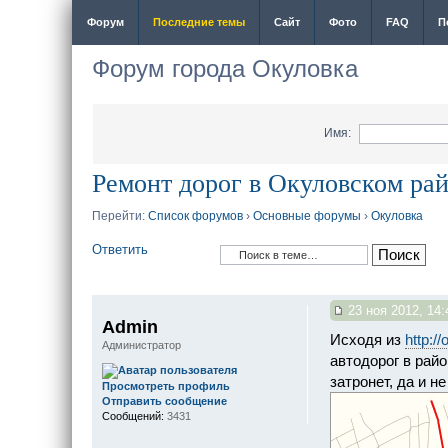
Форум
Последние темы
Сайт
Фото
FAQ
П
Форум города Окуловка
Имя:
Ремонт дорог в Окуловском ра
Перейти:
Список форумов
›
Основные форумы
›
Окуловка
Ответить
23 ноя 2012, 14:
Admin
Исходя из
http:/
Администратор
автодорог в райо
затронет, да и н
Просмотреть профиль
Отправить сообщение
Сообщений:
3431