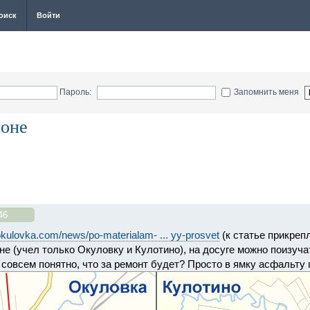
оиск
Войти
Пароль:
Запомнить меня
йоне
46
/okulovka.com/news/po-materialam- ... yy-prosvet
(к статье прикреп
не (учел только Окуловку и Кулотино), на досуге можно поизуча
е совсем понятно, что за ремонт будет? Просто в ямку асфальту