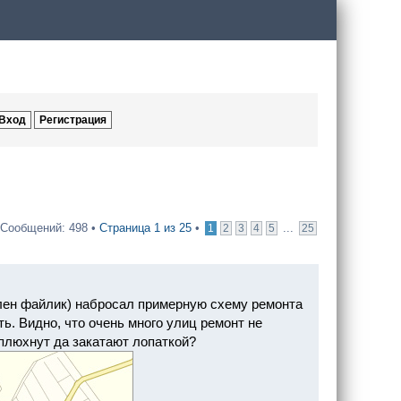
Сообщений: 498 •
Страница
1
из
25
•
...
1
2
3
4
5
25
лен файлик) набросал примерную схему ремонта
ть. Видно, что очень много улиц ремонт не
 плюхнут да закатают лопаткой?