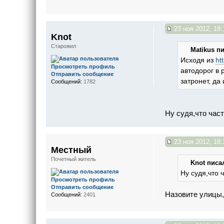
23 ноя 2012, 18:
Knot
Старожил
Matikus пи
Исходя из
ht
Просмотреть профиль
автодорог в 
Отправить сообщение
затронет, да
Сообщений:
1782
Ну судя,что част
23 ноя 2012, 18:
Местный
Почетный житель
Knot писал
Ну судя,что 
Просмотреть профиль
Отправить сообщение
Назовите улицы,
Сообщений:
2401