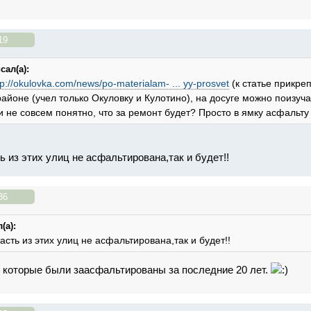
19
сал(а):
tp://okulovka.com/news/po-materialam- ... yy-prosvet
(к статье прикр
районе (учел только Окуловку и Кулотино), на досуге можно поизуча
 и не совсем понятно, что за ремонт будет? Просто в ямку асфальт
ь из этих улиц не асфальтирована,так и будет!!
36
(а):
часть из этих улиц не асфальтирована,так и будет!!
 которые были заасфальтированы за последние 20 лет.