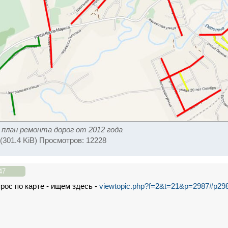
план ремонта дорог от 2012 года
(301.4 KiB) Просмотров: 12228
47
рос по карте - ищем здесь -
viewtopic.php?f=2&t=21&p=2987#p29