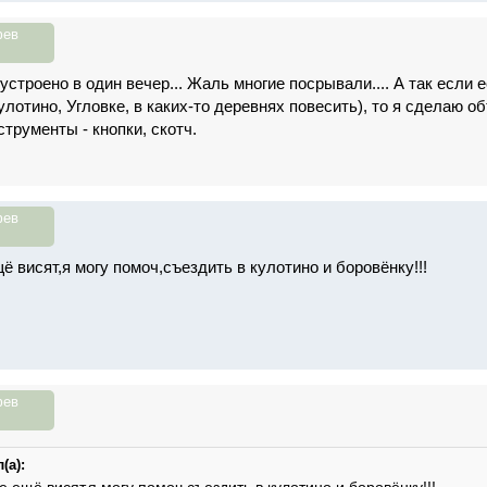
фев
устроено в один вечер... Жаль многие посрывали.... А так если 
улотино, Угловке, в каких-то деревнях повесить), то я сделаю 
трументы - кнопки, скотч.
фев
ё висят,я могу помоч,съездить в кулотино и боровёнку!!!
фев
(а):
е ещё висят,я могу помоч,съездить в кулотино и боровёнку!!!