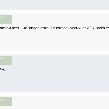
фев
овском вестнике" видел статью в которой упоминали Okulovka
фев
 =)
фев