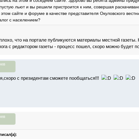
ались на этом и соседнем сайте. Здорово вы ребята админы приду
 пустую льют и вы решили пристроится к ним, совершая раскачива
 этом сайте и форуме в качестве представителя Окуловского вестн
алог с населением?
 плохо, что на портале публикуются материалы местной газеты. 
лога с редактором газеты - процесс пошел, скоро можно будет п
фев
я,скоро с президентам сможете пообщаться!!!
фев
исал(а):