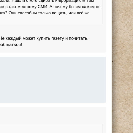
мали. Нашли с кого сдирать информацию!!! Там
ние в такт местному СМИ. А почему бы им самим не
ика? Они способны только вещать, или всё же
Не каждый может купить газету и почитать.
ообщаться!