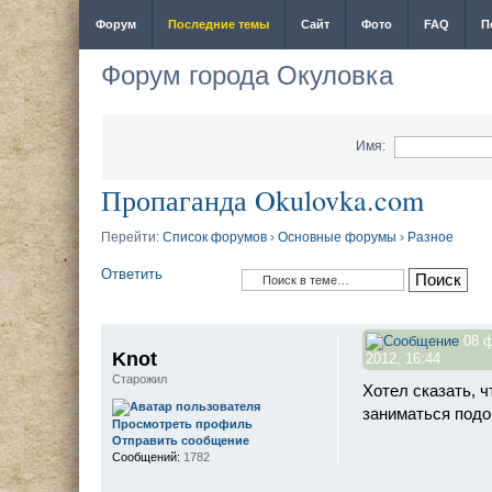
Форум
Последние темы
Сайт
Фото
FAQ
П
Форум города Окуловка
Имя:
Пропаганда Okulovka.com
Перейти:
Список форумов
›
Основные форумы
›
Разное
Ответить
08 
Knot
2012, 16:44
Старожил
Хотел сказать, 
заниматься подо
Просмотреть профиль
Отправить сообщение
Сообщений:
1782