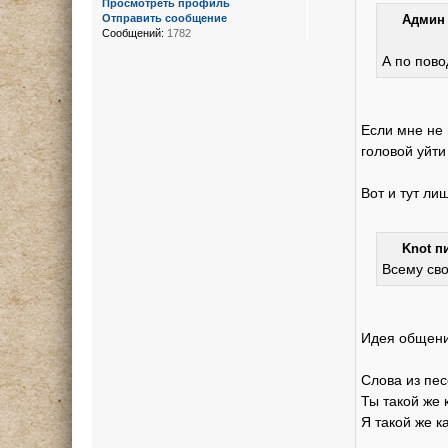
Просмотреть профиль
Отправить сообщение
Админ 
Сообщений:
1782
А по пово
Если мне не 
головой уйти
Вот и тут ли
Knot пи
Всему св
Идея общения
Слова из пес
Ты такой же к
Я такой же ка