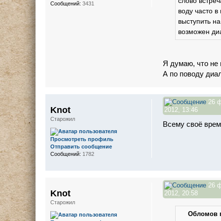
слово встреч
Сообщений:
3431
воду часто в
выступить на
возможен ди
Я думаю, что не
А по поводу диа
26 
Knot
2012, 13:46
Старожил
Всему своё врем
Просмотреть профиль
Отправить сообщение
Сообщений:
1782
26 
Knot
2012, 20:58
Старожил
Обломов п