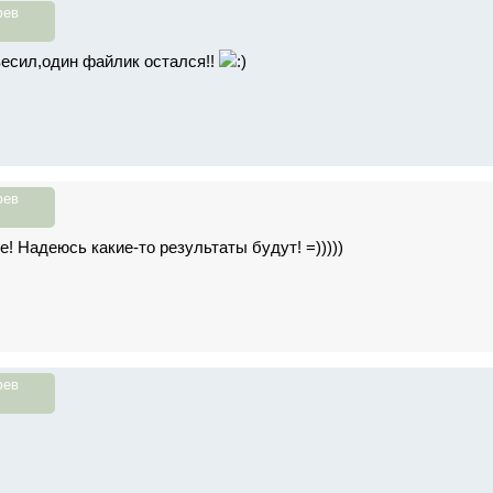
фев
весил,один файлик остался!!
фев
! Надеюсь какие-то результаты будут! =)))))
фев