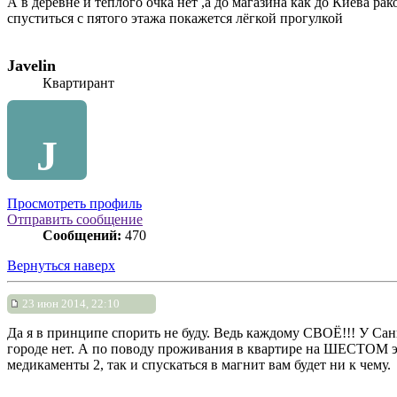
А в деревне и тёплого очка нет ,а до магазина как до Киева ра
спуститься с пятого этажа покажется лёгкой прогулкой
Javelin
Квартирант
J
Просмотреть профиль
Отправить сообщение
Сообщений:
470
Вернуться наверх
23 июн 2014, 22:10
Да я в принципе спорить не буду. Ведь каждому СВОЁ!!! У Саны
городе нет. А по поводу проживания в квартире на ШЕСТОМ э
медикаменты 2, так и спускаться в магнит вам будет ни к чему.