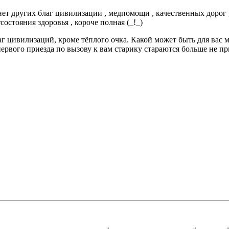
нет других благ цивилизации , медпомощи , качественных дорог ,
остояния здоровья , короче полная (_!_)
г цивилизаций, кроме тёплого очка. Какой может быть для вас ма
ервого приезда по вызову к вам старику стараются больше не пр