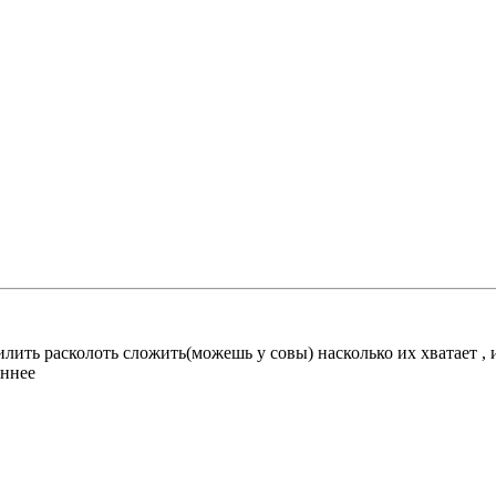
лить расколоть сложить(можешь у совы) насколько их хватает , 
еннее