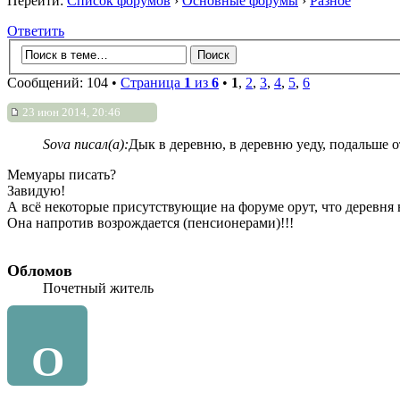
Перейти:
Список форумов
›
Основные форумы
›
Разное
Ответить
Сообщений: 104 •
Страница
1
из
6
•
1
,
2
,
3
,
4
,
5
,
6
23 июн 2014, 20:46
Sova писал(а):
Дык в деревню, в деревню уеду, подальше от
Мемуары писать?
Завидую!
А всё некоторые присутствующие на форуме орут, что деревня 
Она напротив возрождается (пенсионерами)!!!
Обломов
Почетный житель
О