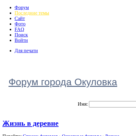
Форум
Последние темы
Сайт
Фото
FAQ
Поиск
Войти
Для печати
Форум города Окуловка
Имя:
Жизнь в деревне