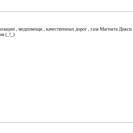
лизации , медпомощи , качественных дорог , газа Магнита Дикси 
я (_!_)