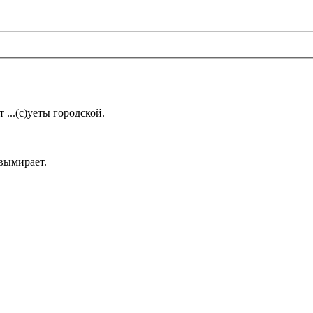
 ...(с)уеты городской.
вымирает.