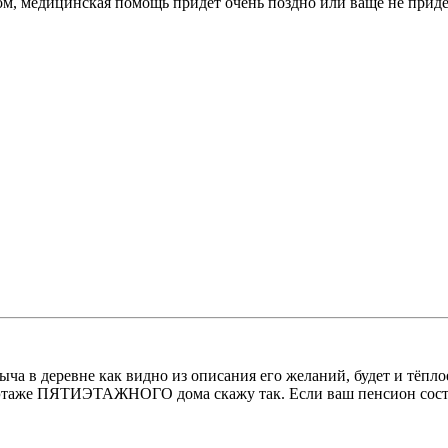
ком, медицинская помощь придёт очень поздно или ващё не придёт 
ча в деревне как видно из описания его желаний, будет и тёплое
таже ПЯТИЭТАЖНОГО дома скажу так. Если ваш пенсион составл