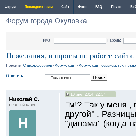
Форум
Последние темы
Сайт
Фото
FAQ
Поиск
Во
Форум города Окуловка
Имя:
Пароль:
Пожелания, вопросы по работе сайта
Перейти:
Список форумов
›
Форум, сайт
›
Форум, сайт, сервисы, тех. подд
Ответить
18 июл 2014, 22:37
Николай С.
Гм!? Так у меня ,
Почетный житель
другой" . Разниц
Н
"динама" (когда н