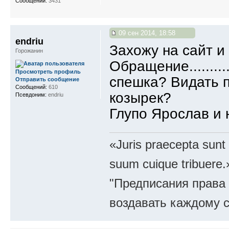
Сообщений:
3431
09 сен 2014, 18:58
endriu
Захожу на сайт и
Горожанин
Обращение..........
Просмотреть профиль
спешка? Видать п
Отправить сообщение
Сообщений:
610
козырек?
Псевдоним:
endriu
Глупо Ярослав и 
«Juris praecepta sunt
suum cuique tribuere.
"Предписания права 
воздавать каждому с