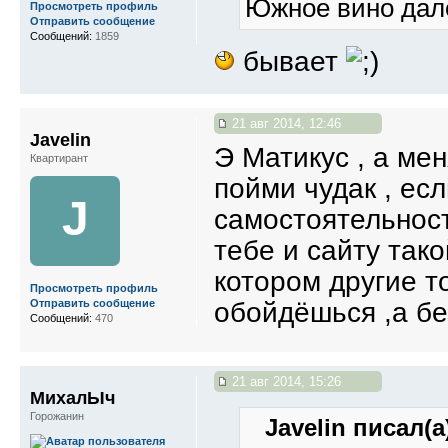
Южное вино дало
Просмотреть профиль
Отправить сообщение
Сообщений:
1859
бывает
21 авг 2014, 12:46
Javelin
Э Матикус , а ме
Квартирант
пойми чудак , есл
J
самостоятельност
тебе и сайту так
котором другие т
Просмотреть профиль
обойдёшься ,а бе
Отправить сообщение
Сообщений:
470
21 авг 2014, 15:26
МихалЫч
Горожанин
Javelin писал(а